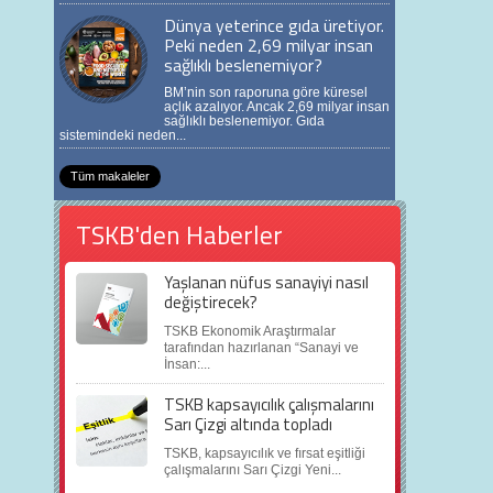
Dünya yeterince gıda üretiyor.
Peki neden 2,69 milyar insan
sağlıklı beslenemiyor?
BM’nin son raporuna göre küresel
açlık azalıyor. Ancak 2,69 milyar insan
sağlıklı beslenemiyor. Gıda
sistemindeki neden...
Tüm makaleler
TSKB'den Haberler
Yaşlanan nüfus sanayiyi nasıl
değiştirecek?
TSKB Ekonomik Araştırmalar
tarafından hazırlanan “Sanayi ve
İnsan:...
TSKB kapsayıcılık çalışmalarını
Sarı Çizgi altında topladı
TSKB, kapsayıcılık ve fırsat eşitliği
çalışmalarını Sarı Çizgi Yeni...