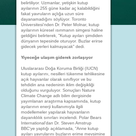
belirtiliyor. Uzmanlar, yetişkin kutup
ayılarının 255 güne kadar aç kalabildiğini
fakat yavruların açlığa uzun süre
dayanamadığını söylüyor. Toronto
Üniversitesi'nden Dr. Peter Molnar, kutup
ayılarının küresel ısınmanın simgesi haline
geldiğini belirterek, "Kutup ayıları şimdiden
dünyanın tepesinde oturuyor. Buzlar erirse
gidecek yerleri kalmayacak" dedi.
Yiyeceğe ulaşım giderek zorlaşıyor
Uluslararası Doğa Koruma Birliği (IUCN)
kutup ayılarını, nesilleri tükenme tehlikesine
açık hayvanlar olarak sınıflıyor ve bu
tehdidin ana nedeninin iklim değişikliği
olduğunu vurguluyor. Sonuçları Nature
Climate Change adlı bilim dergisinde
yayımlanan araştırma kapsamında, kutup
ayılarının enerji kullanımıyla ilgili
modellemeler yapılarak hayvanların
dayanıklılık sınırları incelendi. Polar Bears
International'dan Dr. Steven Amstrup
BBC'ye yaptığı açıklamada, "Anne kutup
ayıları yavrularını buzların erime mevsimine