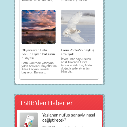
Toroslar ve Amanoslar,
sayesinde yeniden...
en önemli...
Okyanustan Bafa
Harry Potter’ın baykuşu
Gölü’ne yılan balığının
artık yok!
hikâyesi
İsveç, kar baykuşunu
nesli tükenen türler
Bafa Gölü’nde yaşayan
listesine aldı. Bu, Arktik
yılan balıkları, hayatlarına
doğada giderek artan
Atlas Okyanusu’nda
iklim bir...
başlıyor. Bu eşsiz
yolculuk...
TSKB'den Haberler
Yaşlanan nüfus sanayiyi nasıl
değiştirecek?