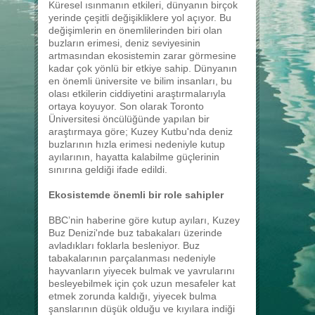
Küresel ısınmanın etkileri, dünyanın birçok
yerinde çeşitli değişikliklere yol açıyor. Bu
değişimlerin en önemlilerinden biri olan
buzların erimesi, deniz seviyesinin
artmasından ekosistemin zarar görmesine
kadar çok yönlü bir etkiye sahip. Dünyanın
en önemli üniversite ve bilim insanları, bu
olası etkilerin ciddiyetini araştırmalarıyla
ortaya koyuyor. Son olarak Toronto
Üniversitesi öncülüğünde yapılan bir
araştırmaya göre; Kuzey Kutbu'nda deniz
buzlarının hızla erimesi nedeniyle kutup
ayılarının, hayatta kalabilme güçlerinin
sınırına geldiği ifade edildi.
Ekosistemde önemli bir role sahipler
BBC’nin haberine göre kutup ayıları, Kuzey
Buz Denizi'nde buz tabakaları üzerinde
avladıkları foklarla besleniyor. Buz
tabakalarının parçalanması nedeniyle
hayvanların yiyecek bulmak ve yavrularını
besleyebilmek için çok uzun mesafeler kat
etmek zorunda kaldığı, yiyecek bulma
şanslarının düşük olduğu ve kıyılara indiği