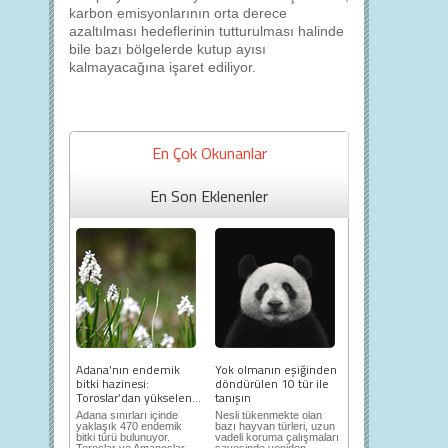
karbon emisyonlarının orta derece
azaltılması hedeflerinin tutturulması halinde
bile bazı bölgelerde kutup ayısı
kalmayacağına işaret ediliyor.
En Çok Okunanlar
En Son Eklenenler
Adana’nın endemik
Yok olmanın eşiğinden
bitki hazinesi:
döndürülen 10 tür ile
Toroslar’dan yükselen...
tanışın
Adana sınırları içinde
Nesli tükenmekte olan
yaklaşık 470 endemik
bazı hayvan türleri, uzun
bitki türü bulunuyor.
vadeli koruma çalışmaları