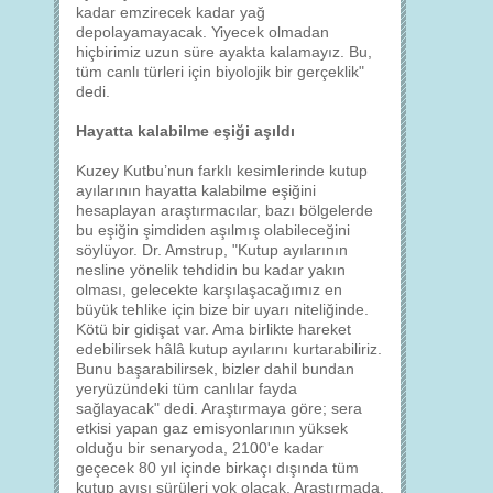
kadar emzirecek kadar yağ
depolayamayacak. Yiyecek olmadan
hiçbirimiz uzun süre ayakta kalamayız. Bu,
tüm canlı türleri için biyolojik bir gerçeklik"
dedi.
Hayatta kalabilme eşiği aşıldı
Kuzey Kutbu’nun farklı kesimlerinde kutup
ayılarının hayatta kalabilme eşiğini
hesaplayan araştırmacılar, bazı bölgelerde
bu eşiğin şimdiden aşılmış olabileceğini
söylüyor. Dr. Amstrup, "Kutup ayılarının
nesline yönelik tehdidin bu kadar yakın
olması, gelecekte karşılaşacağımız en
büyük tehlike için bize bir uyarı niteliğinde.
Kötü bir gidişat var. Ama birlikte hareket
edebilirsek hâlâ kutup ayılarını kurtarabiliriz.
Bunu başarabilirsek, bizler dahil bundan
yeryüzündeki tüm canlılar fayda
sağlayacak" dedi. Araştırmaya göre; sera
etkisi yapan gaz emisyonlarının yüksek
olduğu bir senaryoda, 2100'e kadar
geçecek 80 yıl içinde birkaçı dışında tüm
kutup ayısı sürüleri yok olacak. Araştırmada,