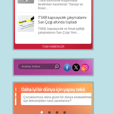
TSKB Ekonomik Araştırmalar
tarafından hazırlanan “Sanayi ve
İnsan:...
TSKB kapsayıcılık çalışmalarını
Sarı Çizgi altında topladı
TSKB, kapsayıcılık ve fırsat eşitliği
çalışmalarını Sarı Çizgi Yeni...
TÜM HABERLER
Daha iyi bir dünya için yapay zekâ
Çocuklarımıza daha güzel bir dünya bırakabilmek
için teknolojiden nasıl yararlanırız?