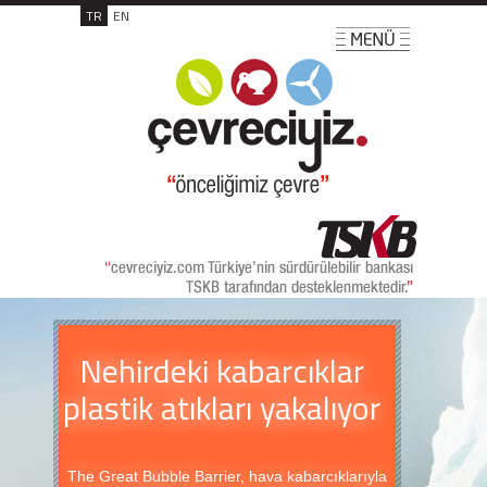
TR
EN
Nehirdeki kabarcıklar
plastik atıkları yakalıyor
The Great Bubble Barrier, hava kabarcıklarıyla