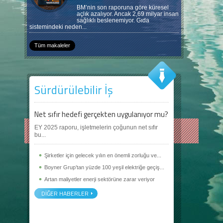
BM’nin son raporuna göre küresel
açlık azalıyor. Ancak 2,69 milyar insan
sağlıklı beslenemiyor. Gıda
sistemindeki neden...
Tüm makaleler
Sürdürülebilir İş
Net sıfır hedefi gerçekten uygulanıyor mu?
EY 2025 raporu, işletmelerin çoğunun net sıfır
bu...
Şirketler için gelecek yılın en önemli zorluğu ve...
Boyner Grup’tan yüzde 100 yeşil elektriğe geçiş...
Artan maliyetler enerji sektörüne zarar veriyor
DİĞER HABERLER