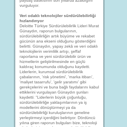
paydaş baskısının son yıllarda azaldığını
vurguluyor.
Veri odaklı teknolojiler sürdürülebilirliği
hızlandırıyor
Deloitte Türkiye Sürdürülebilirlik Lideri Murat
Günaydın, raporun bulgularının,
sürdürülebilirliğin artık büyüme ve rekabet
gücünün ana ekseni olduğunu gösterdiğini
belirtti. Günaydın, yapay zekâ ve veri odaklı
teknolojilerin verimlilik artışı, şeffaf
raporlama ve yeni sürdürülebilir ürün ve
hizmetlerin geliştirilmesinde en güçlü
kaldıraç konumunda olduğunu kaydetti.
Liderlerin, kurumsal sürdürülebilirlik
çabalarının, 'risk yönetimi', 'marka itibarı',
'maliyet tasarrufu', 'gelir yaratımı' gibi
gerekçelerini ve buna bağlı faydalarını kabul
ettiklerini vurgulayan Günaydın şunları
kaydetti: “Liderlerin büyük çoğunluğu,
sürdürülebilirliğe yaklaşımlarının ya iş
modellerini dönüştürmeyi ya da
sürdürülebilirliği kuruluşlarının geneline
yerleştirmeyi içerdiğini belirtiyor. Dördüncü
yılına giren raporun bulguları bize, teknoloji