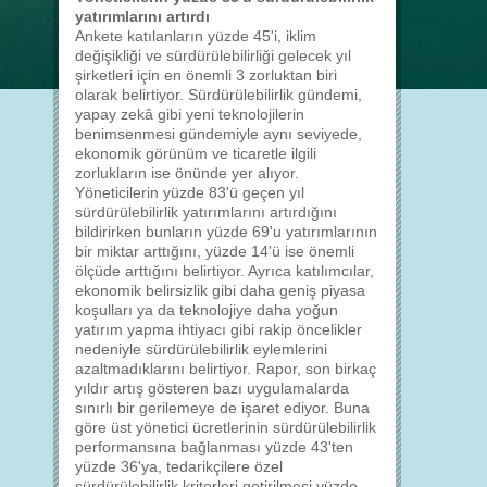
yatırımlarını artırdı
Ankete katılanların yüzde 45'i, iklim
değişikliği ve sürdürülebilirliği gelecek yıl
şirketleri için en önemli 3 zorluktan biri
olarak belirtiyor. Sürdürülebilirlik gündemi,
yapay zekâ gibi yeni teknolojilerin
benimsenmesi gündemiyle aynı seviyede,
ekonomik görünüm ve ticaretle ilgili
zorlukların ise önünde yer alıyor.
Yöneticilerin yüzde 83'ü geçen yıl
sürdürülebilirlik yatırımlarını artırdığını
bildirirken bunların yüzde 69'u yatırımlarının
bir miktar arttığını, yüzde 14'ü ise önemli
ölçüde arttığını belirtiyor. Ayrıca katılımcılar,
ekonomik belirsizlik gibi daha geniş piyasa
koşulları ya da teknolojiye daha yoğun
yatırım yapma ihtiyacı gibi rakip öncelikler
nedeniyle sürdürülebilirlik eylemlerini
azaltmadıklarını belirtiyor. Rapor, son birkaç
yıldır artış gösteren bazı uygulamalarda
sınırlı bir gerilemeye de işaret ediyor. Buna
göre üst yönetici ücretlerinin sürdürülebilirlik
performansına bağlanması yüzde 43'ten
yüzde 36'ya, tedarikçilere özel
sürdürülebilirlik kriterleri getirilmesi yüzde