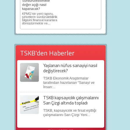
Sürdürülebilirlikte
değer açığı nasıl
kapanacak?
KPMG’nin yeni raporu,
şirketlerin sürdürülebilirlik
bilgisini finansal kararlara
dönüştürmekte ve...
TSKB'den Haberler
Yaşlanan nüfus sanayiyi nasıl
değiştirecek?
TSKB Ekonomik Araştırmalar
tarafından hazırlanan “Sanayi ve
İnsan:...
TSKB kapsayıcılık çalışmalarını
Sarı Çizgi altında topladı
TSKB, kapsayıcılık ve fırsat eşitliği
çalışmalarını Sarı Çizgi Yeni...