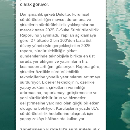
olarak görüyor.
Danışmanlık şirketi Deloitte, kurumsal
sürdürülebilirliğin mevcut durumuna ve
şirketlerin sürdürülebilirlik yaklaşımlarına
mercek tutan 2025 C-Suite Sürdürülebilirlik
Raporu'nu yayımladı. Yapılan açıklamaya
göre, 27 ülkede 2 bin 100'den fazla üst
düzey yöneticiyle gerçekleştirilen 2025
raporu, sürdürülebilirliğin şirket
gündemlerinde teknolojiyle birlikte en üst
sırada yer aldığını ve yatırımların hız
kesmeden arttığını gösteriyor. Rapora göre,
şirketler özellikle sürdürülebilirlik
teknolojilerine yönelik yatırımlarını artırmayı
sürdürüyor. Liderler teknolojinin, özellikle
yapay zekânın, şirketlerin verimliliği
artırmasına, raporlamayı geliştirmesine ve
yeni sürdürülebilir ürün ve hizmetler
geliştirmesine yardımcı olan güçlü bir etken
olduğunu belirtiyor. Kuruluşların yüzde 81'i,
sürdürülebilirlik hedeflerine ulaşmak için
yapay zekâyı hâlihazırda kullanıyor.
Yöneticilerin yüzde 83'ü sürdürülebilirlik