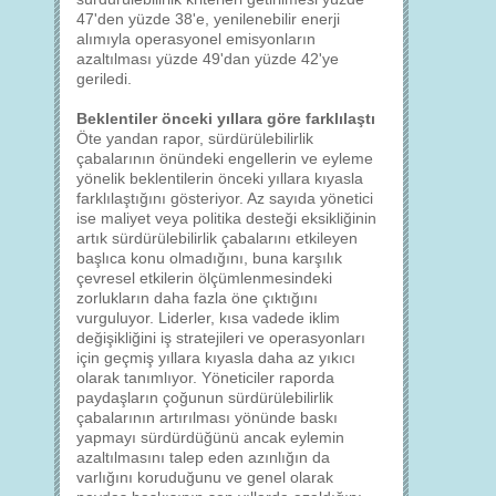
47'den yüzde 38'e, yenilenebilir enerji
alımıyla operasyonel emisyonların
azaltılması yüzde 49'dan yüzde 42'ye
geriledi.
Beklentiler önceki yıllara göre farklılaştı
Öte yandan rapor, sürdürülebilirlik
çabalarının önündeki engellerin ve eyleme
yönelik beklentilerin önceki yıllara kıyasla
farklılaştığını gösteriyor. Az sayıda yönetici
ise maliyet veya politika desteği eksikliğinin
artık sürdürülebilirlik çabalarını etkileyen
başlıca konu olmadığını, buna karşılık
çevresel etkilerin ölçümlenmesindeki
zorlukların daha fazla öne çıktığını
vurguluyor. Liderler, kısa vadede iklim
değişikliğini iş stratejileri ve operasyonları
için geçmiş yıllara kıyasla daha az yıkıcı
olarak tanımlıyor. Yöneticiler raporda
paydaşların çoğunun sürdürülebilirlik
çabalarının artırılması yönünde baskı
yapmayı sürdürdüğünü ancak eylemin
azaltılmasını talep eden azınlığın da
varlığını koruduğunu ve genel olarak