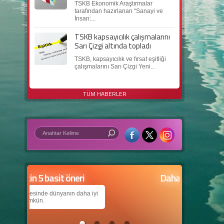
TSKB Ekonomik Araştırmalar
tarafından hazırlanan “Sanayi ve
İnsan:...
TSKB kapsayıcılık çalışmalarını
Sarı Çizgi altında topladı
TSKB, kapsayıcılık ve fırsat eşitliği
çalışmalarını Sarı Çizgi Yeni...
TÜM HABERLER
in 5 basit öneri
Daha iyi bir dünya için yapay zekâ
anın daha iyi
Çocuklarımıza daha güzel bir dünya bırakabilmek
için teknolojiden nasıl yararlanırız?