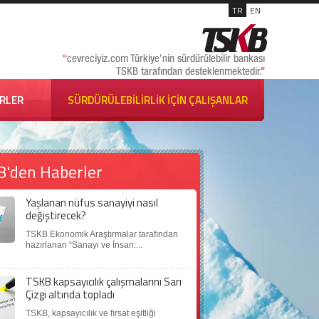
TR
EN
İRLER
SÜRDÜRÜLEBİLİRLİK İÇİN ÇALIŞANLAR
B'den Haberler
Yaşlanan nüfus sanayiyi nasıl
değiştirecek?
TSKB Ekonomik Araştırmalar tarafından
hazırlanan “Sanayi ve İnsan:...
TSKB kapsayıcılık çalışmalarını Sarı
Çizgi altında topladı
TSKB, kapsayıcılık ve fırsat eşitliği