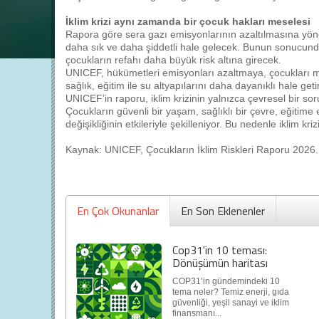
İklim krizi aynı zamanda bir çocuk hakları meselesi
Rapora göre sera gazı emisyonlarının azaltılmasına yöneli
daha sık ve daha şiddetli hale gelecek. Bunun sonucund
çocukların refahı daha büyük risk altına girecek.
UNICEF, hükümetleri emisyonları azaltmaya, çocukları me
sağlık, eğitim ile su altyapılarını daha dayanıklı hale get
UNICEF’in raporu, iklim krizinin yalnızca çevresel bir so
Çocukların güvenli bir yaşam, sağlıklı bir çevre, eğitime e
değişikliğinin etkileriyle şekilleniyor. Bu nedenle iklim k
Kaynak: UNICEF, Çocukların İklim Riskleri Raporu 2026.
En Çok Okunanlar
En Son Eklenenler
Cop31'in 10 teması:
Dönüşümün haritası
COP31’in gündemindeki 10
tema neler? Temiz enerji, gıda
güvenliği, yeşil sanayi ve iklim
finansmanı...