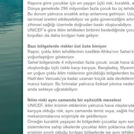
Rapora göre çocuklar için en yaygın üçlü risk; kuraklık, 
Dünya genelinde 296 milyondan fazla çocuk bu üç tehdid
Bu durum yalnızca sıcaklık artışı anlamına gelmiyor. Uzun 
tarımsal üretimi etkileyebiliyor ve gıda güvensizliğini artır
zihinsel sağlığı üzerinde doğrudan baskı oluşturabiliyor.
UNICEF’e göre iklim tehlikeleri birbirini beslediğinde çoc
koşulları da daha kırılgan hale geliyor.
Bazı bölgelerde riskler üst üste biniyor
Rapor, çoklu iklim tehditlerinin özellikle Afrika’nın Sah
yoğunlaştığını gösteriyor.
Sahel bölgesinde 4 milyondan fazla çocuk; sıcak hava dalg
oluşturduğu üçlü riskle karşı karşıya. Bangladeş, Myanma
en yoğun çoklu iklim risklerinin görüldüğü bölgelerden ba
Haiti’den Vanuatu’ya kadar uzanan küçük ada devletlerin
maruz kalıyor. Bu fırtınalar yalnızca fiziksel yıkıma nede
anda sekteye uğratabiliyor.
İklim riski aynı zamanda bir eşitsizlik meselesi
UNICEF, iklim krizinin etkilerinin yalnızca hava olaylarıyl
karşıya olduğu risk, aynı zamanda temiz suya, sağlık hi
mekanizmalarına erişimiyle de şekilleniyor.
Örneğin kuraklık yaşayan iki bölgedeki çocuklar aynı son
sistemlerine sahip ülkelerde çocuklar iklim şoklarına da
erişimin sınırlı olduğu kırılgan bölgelerde ise aynı tehlik