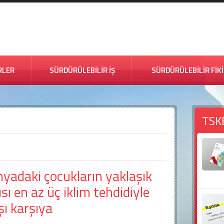
RLER
SÜRDÜRÜLEBİLİR İŞ
SÜRDÜRÜLEBİLİR FİK
TSK
yadaki çocukların yaklaşık
ısı en az üç iklim tehdidiyle
şı karşıya