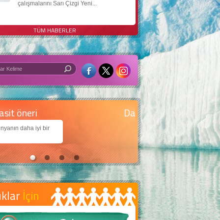
çalışmalarını Sarı Çizgi Yeni...
TÜM HABERLER
 iyi bir dünya için yapay zekâ
arımıza daha güzel bir dünya bırakabilmek için
jiden nasıl yararlanırız?
uklar
İçin