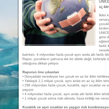
UNICE
üç ikl
İklim k
senary
çocukla
birden
UNICEF
göre d
eğitim
farklı
nerede
kalırken, 4 milyondan fazla çocuk aynı anda altı farklı ikl
Rapor, çocukların yalnızca tek bir afetle değil, birbiriyle 
olduğuna dikkat çekiyor.
Raporun öne çıkanları
• Dünyadaki neredeyse her çocuk en az bir iklim tehlikes
• Yaklaşık 1,1 milyar çocuk, aynı anda en az üç iklim tehd
• 296 milyondan fazla çocuk; kuraklık, aşırı sıcaklar ve 
yaşıyor.
• 4 milyondan fazla çocuk, aynı anda altı farklı iklim tehd
• 1 milyar çocuk sıtma riski altında, hava kirliliği ise ner
Kuraklık ve aşırı sıcaklar en yaygın risk kombinasy