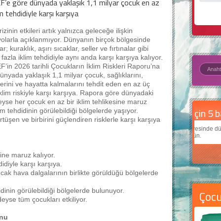
F’e göre dünyada yaklaşık 1,1 milyar çocuk en az
im tehdidiyle karşı karşıya
rizinin etkileri artık yalnızca geleceğe ilişkin
olarla açıklanmıyor. Dünyanın birçok bölgesinde
r; kuraklık, aşırı sıcaklar, seller ve fırtınalar gibi
 fazla iklim tehdidiyle aynı anda karşı karşıya kalıyor.
’in 2026 tarihli Çocukların İklim Riskleri Raporu’na
ünyada yaklaşık 1,1 milyar çocuk, sağlıklarını,
lerini ve hayatta kalmalarını tehdit eden en az üç
 iklim riskiyle karşı karşıya. Rapora göre dünyadaki
yse her çocuk en az bir iklim tehlikesine maruz
Daha
im tehdidinin görülebildiği bölgelerde yaşıyor.
örtüşen ve birbirini güçlendiren risklerle karşı karşıya
Çocukl
teknolo
ine maruz kalıyor.
idiyle karşı karşıya.
sıcak hava dalgalarının birlikte görüldüğü bölgelerde
idinin görülebildiği bölgelerde bulunuyor.
Çoc
edeyse tüm çocukları etkiliyor.
onu