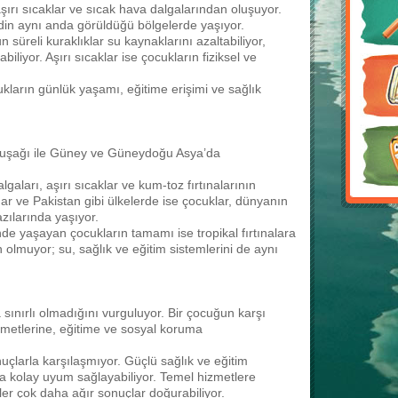
aşırı sıcaklar ve sıcak hava dalgalarından oluşuyor.
in aynı anda görüldüğü bölgelerde yaşıyor.
süreli kuraklıklar su kaynaklarını azaltabiliyor,
abiliyor. Aşırı sıcaklar ise çocukların fiziksel ve
ukların günlük yaşamı, eğitime erişimi ve sağlık
el kuşağı ile Güney ve Güneydoğu Asya’da
aları, aşırı sıcaklar ve kum-toz fırtınalarının
r ve Pakistan gibi ülkelerde ise çocuklar, dünyanın
zılarında yaşıyor.
de yaşayan çocukların tamamı ise tropikal fırtınalara
n olmuyor; su, sağlık ve eğitim sistemlerini de aynı
a sınırlı olmadığını vurguluyor. Bir çocuğun karşı
zmetlerine, eğitime ve sosyal koruma
uçlarla karşılaşmıyor. Güçlü sağlık ve eğitim
ha kolay uyum sağlayabiliyor. Temel hizmetlere
eler çok daha ağır sonuçlar doğurabiliyor.