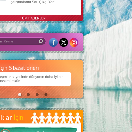
çalışmalarını Sarı Çizgi Yeni...
TÜM HABERLER
 iyi bir dünya için yapay zekâ
arımıza daha güzel bir dünya bırakabilmek için
jiden nasıl yararlanırız?
uklar
İçin