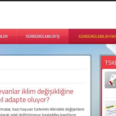
RLER
SÜRDÜRÜLEBİLİR İŞ
SÜRDÜRÜLEBİLİR FİK
TSK
vanlar iklim değişikliğine
ıl adapte oluyor?
rmalar, bazı hayvan türlerinin iklimdeki değişimlere
olarak şekil değiştirmeye başladığını kanıtlıyor.