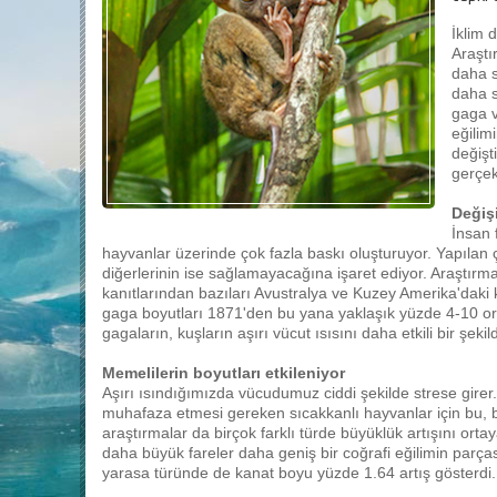
İklim d
Araştır
daha s
daha s
gaga v
eğilim
değişt
gerçek
Değişi
İnsan f
hayvanlar üzerinde çok fazla baskı oluşturuyor. Yapılan 
diğerlerinin ise sağlamayacağına işaret ediyor. Araştırm
kanıtlarından bazıları Avustralya ve Kuzey Amerika'daki 
gaga boyutları 1871'den bu yana yaklaşık yüzde 4-10 or
gagaların, kuşların aşırı vücut ısısını daha etkili bir şe
Memelilerin boyutları etkileniyor
Aşırı ısındığımızda vücudumuz ciddi şekilde strese girer.
muhafaza etmesi gereken sıcakkanlı hayvanlar için bu, büy
araştırmalar da birçok farklı türde büyüklük artışını or
daha büyük fareler daha geniş bir coğrafi eğilimin parças
yarasa türünde de kanat boyu yüzde 1.64 artış gösterdi.