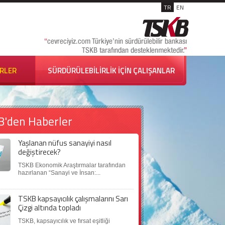
TR
EN
İRLER
SÜRDÜRÜLEBİLİRLİK İÇİN ÇALIŞANLAR
B'den Haberler
Yaşlanan nüfus sanayiyi nasıl
değiştirecek?
TSKB Ekonomik Araştırmalar tarafından
hazırlanan “Sanayi ve İnsan:...
TSKB kapsayıcılık çalışmalarını Sarı
Çizgi altında topladı
TSKB, kapsayıcılık ve fırsat eşitliği