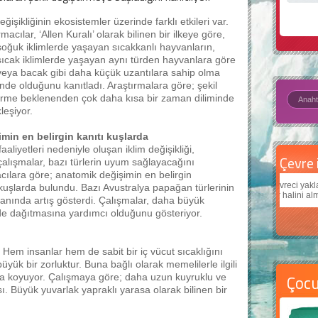
eğişikliğinin ekosistemler üzerinde farklı etkileri var.
macılar, ‘Allen Kuralı’ olarak bilinen bir ilkeye göre,
oğuk iklimlerde yaşayan sıcakkanlı hayvanların,
ıcak iklimlerde yaşayan aynı türden hayvanlara göre
eya bacak gibi daha küçük uzantılara sahip olma
inde olduğunu kanıtladı. Araştırmalara göre; şekil
irme beklenenden çok daha kısa bir zaman diliminde
leşiyor.
min en belirgin kanıtı kuşlarda
aaliyetleri nedeniyle oluşan iklim değişikliği,
Çevre için 5 basit öneri
Daha
çalışmalar, bazı türlerin uyum sağlayacağını
acılara göre; anatomik değişimin en belirgin
Çevreci yaklaşımlar
sayesinde dünyanın daha iyi bir
Çocukl
kuşlarda bulundu. Bazı Avustralya papağan türlerinin
yer halini alması mümkün.
teknolo
anında artış gösterdi. Çalışmalar, daha büyük
kilde dağıtmasına yardımcı olduğunu gösteriyor.
 Hem insanlar hem de sabit bir iç vücut sıcaklığını
ük bir zorluktur. Buna bağlı olarak memelilerle ilgili
Çoc
taya koyuyor. Çalışmaya göre; daha uzun kuyruklu ve
ı. Büyük yuvarlak yapraklı yarasa olarak bilinen bir