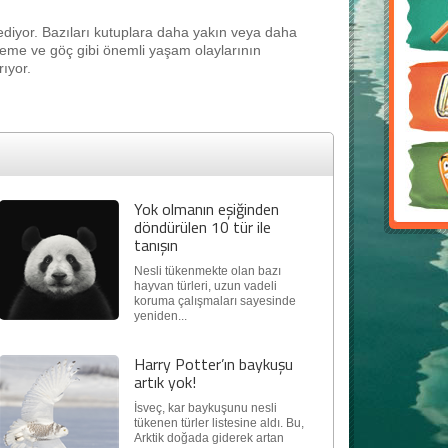
ediyor. Bazıları kutuplara daha yakın veya daha
üreme ve göç gibi önemli yaşam olaylarının
ıyor.
Yok olmanın eşiğinden
döndürülen 10 tür ile
tanışın
Nesli tükenmekte olan bazı
hayvan türleri, uzun vadeli
koruma çalışmaları sayesinde
yeniden...
Harry Potter’ın baykuşu
artık yok!
İsveç, kar baykuşunu nesli
tükenen türler listesine aldı. Bu,
Arktik doğada giderek artan