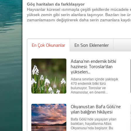
Göç haritaları da farklılaşıyor
Hayvanlar küresel ısınmayla çeşitli şekillerde mücadele 
yüksek zemin gibi serin alanlara taşınıyor. Bazıları ise 
zamanlamasını değiştirerek daha serin zamanlara kaydır
En Çok Okunanlar
En Son Eklenenler
Adana’nın endemik bitki
hazinesi: Toroslar’dan
yükselen...
Adana sınırları içinde yaklaşık
470 endemik bitki türü
bulunuyor. Toroslar ve
Amanoslar, en önemli...
Okyanustan Bafa Gölü’ne
yılan balığının hikâyesi
Bafa Gölü’nde yaşayan yılan
balıkları, hayatlarına Atlas
Okyanusu’nda başlıyor. Bu