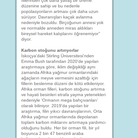
fillerinden çok daha yavaş bir üreme
düzenine sahip ve bu nedenle
popülasyonların artması çok daha uzun
sürüyor. Davranışları kaçak avlanma
nedeniyle bozuldu. Birçoğunun annesi yok
ve normalde anneden miras aldıkları
bireysel hareket kalıplarını öğrenemiyor"
diyor.
Karbon stoğunu artırıyorlar
İskoçya'daki Stirling Üniversitesi'nden
Emma Bush tarafından 2020'de yapılan
araştırmaya göre, iklim değişikliği aynı
zamanda Afrika yağmur ormanlarındaki
ağaçların meyve vermesini azalttığı için
fillerin beslenme düzeni de kötü etkileniyor.
Afrika orman filleri, karbon stoğunu artırma
ve hayati besinleri etrafa yayma yetenekleri
nedeniyle ‘Ormanın mega bahçıvanları’
olarak biliniyor. 2019'da yapılan bir
araştırma, filin yıkıcı davranışlarının, Orta
Afrika yağmur ormanlarında depolanan
toplam karbon miktarını artırmaya yardımcı
olduğunu buldu. Her bir orman fili, bir yıl
boyunca 2 bin 47 benzinli araba