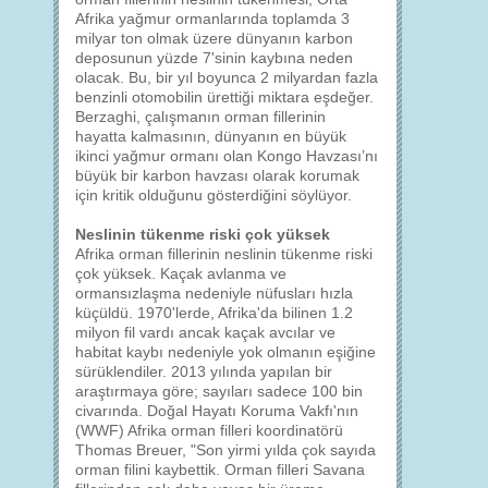
Afrika yağmur ormanlarında toplamda 3
milyar ton olmak üzere dünyanın karbon
deposunun yüzde 7'sinin kaybına neden
olacak. Bu, bir yıl boyunca 2 milyardan fazla
benzinli otomobilin ürettiği miktara eşdeğer.
Berzaghi, çalışmanın orman fillerinin
hayatta kalmasının, dünyanın en büyük
ikinci yağmur ormanı olan Kongo Havzası’nı
büyük bir karbon havzası olarak korumak
için kritik olduğunu gösterdiğini söylüyor.
Neslinin tükenme riski çok yüksek
Afrika orman fillerinin neslinin tükenme riski
çok yüksek. Kaçak avlanma ve
ormansızlaşma nedeniyle nüfusları hızla
küçüldü. 1970'lerde, Afrika'da bilinen 1.2
milyon fil vardı ancak kaçak avcılar ve
habitat kaybı nedeniyle yok olmanın eşiğine
sürüklendiler. 2013 yılında yapılan bir
araştırmaya göre; sayıları sadece 100 bin
civarında. Doğal Hayatı Koruma Vakfı'nın
(WWF) Afrika orman filleri koordinatörü
Thomas Breuer, "Son yirmi yılda çok sayıda
orman filini kaybettik. Orman filleri Savana