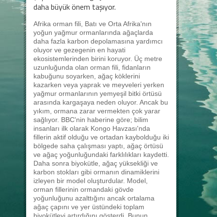
daha büyük önem taşıyor.
Afrika orman fili, Batı ve Orta Afrika'nın
yoğun yağmur ormanlarında ağaçlarda
daha fazla karbon depolamasına yardımcı
oluyor ve gezegenin en hayati
ekosistemlerinden birini koruyor. Üç metre
uzunluğunda olan orman fili, fidanların
kabuğunu soyarken, ağaç köklerini
kazarken veya yaprak ve meyveleri yerken
yağmur ormanlarının yemyeşil bitki örtüsü
arasında kargaşaya neden oluyor. Ancak bu
yıkım, ormana zarar vermekten çok yarar
sağlıyor. BBC'nin haberine göre; bilim
insanları ilk olarak Kongo Havzası'nda
fillerin aktif olduğu ve ortadan kaybolduğu iki
bölgede saha çalışması yaptı, ağaç örtüsü
ve ağaç yoğunluğundaki farklılıkları kaydetti.
Daha sonra biyokütle, ağaç yüksekliği ve
karbon stokları gibi ormanın dinamiklerini
izleyen bir model oluşturdular. Model,
orman fillerinin ormandaki gövde
yoğunluğunu azalttığını ancak ortalama
ağaç çapını ve yer üstündeki toplam
biyokütleyi artırdığını gösterdi. Bunun