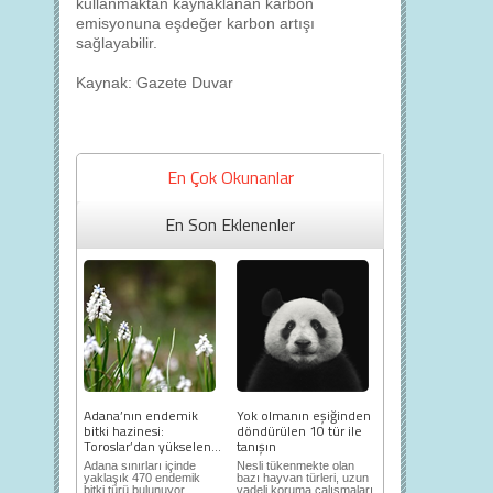
kullanmaktan kaynaklanan karbon
emisyonuna eşdeğer karbon artışı
sağlayabilir.
Kaynak: Gazete Duvar
En Çok Okunanlar
En Son Eklenenler
Adana’nın endemik
Yok olmanın eşiğinden
bitki hazinesi:
döndürülen 10 tür ile
Toroslar’dan yükselen...
tanışın
Adana sınırları içinde
Nesli tükenmekte olan
yaklaşık 470 endemik
bazı hayvan türleri, uzun
bitki türü bulunuyor.
vadeli koruma çalışmaları