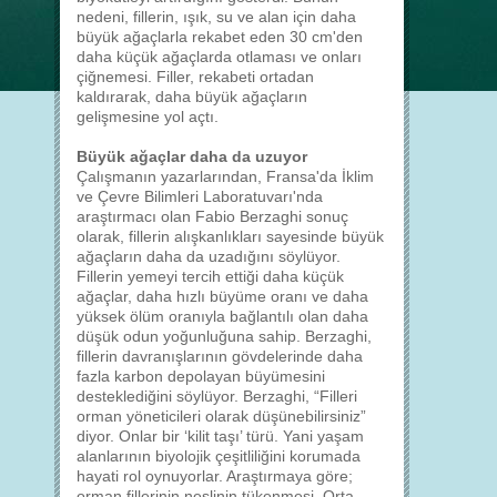
nedeni, fillerin, ışık, su ve alan için daha
büyük ağaçlarla rekabet eden 30 cm'den
daha küçük ağaçlarda otlaması ve onları
çiğnemesi. Filler, rekabeti ortadan
kaldırarak, daha büyük ağaçların
gelişmesine yol açtı.
Büyük ağaçlar daha da uzuyor
Çalışmanın yazarlarından, Fransa'da İklim
ve Çevre Bilimleri Laboratuvarı'nda
araştırmacı olan Fabio Berzaghi sonuç
olarak, fillerin alışkanlıkları sayesinde büyük
ağaçların daha da uzadığını söylüyor.
Fillerin yemeyi tercih ettiği daha küçük
ağaçlar, daha hızlı büyüme oranı ve daha
yüksek ölüm oranıyla bağlantılı olan daha
düşük odun yoğunluğuna sahip. Berzaghi,
fillerin davranışlarının gövdelerinde daha
fazla karbon depolayan büyümesini
desteklediğini söylüyor. Berzaghi, “Filleri
orman yöneticileri olarak düşünebilirsiniz”
diyor. Onlar bir ‘kilit taşı’ türü. Yani yaşam
alanlarının biyolojik çeşitliliğini korumada
hayati rol oynuyorlar. Araştırmaya göre;
orman fillerinin neslinin tükenmesi, Orta