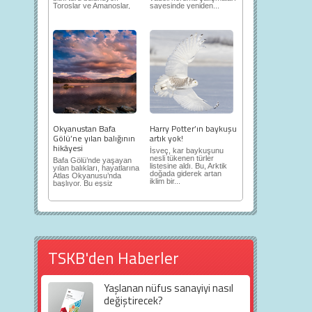
Toroslar ve Amanoslar,
sayesinde yeniden...
en önemli...
Okyanustan Bafa
Harry Potter’ın baykuşu
Gölü’ne yılan balığının
artık yok!
hikâyesi
İsveç, kar baykuşunu
nesli tükenen türler
Bafa Gölü’nde yaşayan
listesine aldı. Bu, Arktik
yılan balıkları, hayatlarına
doğada giderek artan
Atlas Okyanusu’nda
iklim bir...
başlıyor. Bu eşsiz
yolculuk...
TSKB'den Haberler
Yaşlanan nüfus sanayiyi nasıl
değiştirecek?