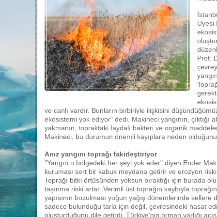
İstanb
Üyesi 
ekosis
oluştu
düzenl
Prof. 
çevrey
yangınl
Toprağ
gerekt
ekosis
ve canlı vardır. Bunların birbiriyle ilişkisini düşündüğü
ekosistemi yok ediyor" dedi. Makineci yangının, çıktığı 
yakmanın, topraktaki faydalı bakteri ve organik maddele
Makineci, bu durumun önemli kayıplara neden olduğunu i
Anız yangını toprağı fakirleştiriyor
"Yangın o bölgedeki her şeyi yok eder" diyen Ender Maki
kuruması sert bir kabuk meydana getirir ve erozyon riskin
Toprağı bitki örtüsünden yoksun bıraktığı için burada ol
taşınma riski artar. Verimli üst toprağın kaybıyla toprağ
yapısının bozulması yoğun yağış dönemlerinde sellere de
sadece bulunduğu tarla için değil, çevresindeki hasat edil
oluşturduğunu dile getirdi. Türkiye'nin orman varlığı açı