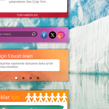
çalışmalarını Sarı Çizgi Yeni...
TÜM HABERLER
 iyi bir dünya için yapay zekâ
arımıza daha güzel bir dünya bırakabilmek için
jiden nasıl yararlanırız?
uklar
İçin