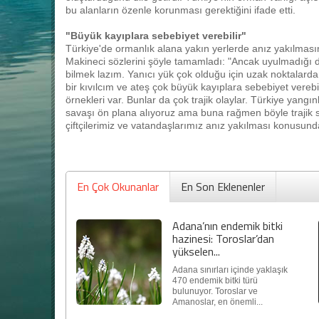
bu alanların özenle korunması gerektiğini ifade etti.
"Büyük kayıplara sebebiyet verebilir"
Türkiye'de ormanlık alana yakın yerlerde anız yakılmasın
Makineci sözlerini şöyle tamamladı: "Ancak uyulmadığı 
bilmek lazım. Yanıcı yük çok olduğu için uzak noktalard
bir kıvılcım ve ateş çok büyük kayıplara sebebiyet vereb
örnekleri var. Bunlar da çok trajik olaylar. Türkiye yan
savaşı ön plana alıyoruz ama buna rağmen böyle trajik s
çiftçilerimiz ve vatandaşlarımız anız yakılması konusunda 
En Çok Okunanlar
En Son Eklenenler
Adana’nın endemik bitki
hazinesi: Toroslar’dan
yükselen...
Adana sınırları içinde yaklaşık
470 endemik bitki türü
bulunuyor. Toroslar ve
Amanoslar, en önemli...