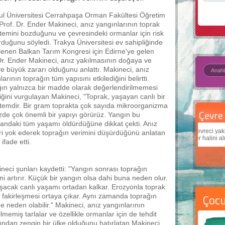
ul Üniversitesi Cerrahpaşa Orman Fakültesi Öğretim
Prof. Dr. Ender Makineci, anız yangınlarının toprak
temini bozduğunu ve çevresindeki ormanlar için risk
rduğunu söyledi. Trakya Üniversitesi ev sahipliğinde
enen Balkan Tarım Kongresi için Edirne'ye gelen
Dr. Ender Makineci, anız yakılmasının doğaya ve
e büyük zararı olduğunu anlattı. Makineci, anız
arının toprağın tüm yapısını etkilediğini belirtti.
ın yalnızca bir madde olarak değerlendirilmemesi
iğini vurgulayan Makineci, "Toprak, yaşayan canlı bir
temdir. Bir gram toprakta çok sayıda mikroorganizma
Çevre için 5 basit öneri
Daha
müzde çok önemli bir yapıyı görürüz. Yangın bu
alandaki tüm yaşamı öldürdüğüne dikkat çekti. Anız
Çevreci yaklaşımlar
sayesinde dünyanın daha iyi bir
Çocukl
ri yok ederek toprağın verimini düşürdüğünü anlatan
yer halini alması mümkün.
teknolo
fade etti.
neci şunları kaydetti: "Yangın sonrası toprağın
i artırır. Küçük bir yangın olsa dahi buna neden olur.
uşacak canlı yaşamı ortadan kalkar. Erozyonla toprak
Çoc
ın fakirleşmesi ortaya çıkar. Aynı zamanda toprağın
 neden olabilir." Makineci, anız yangınlarının
memiş tarlalar ve özellikle ormanlar için de tehdit
sından zengin bir ülke olduğunu hatırlatan Makineci,