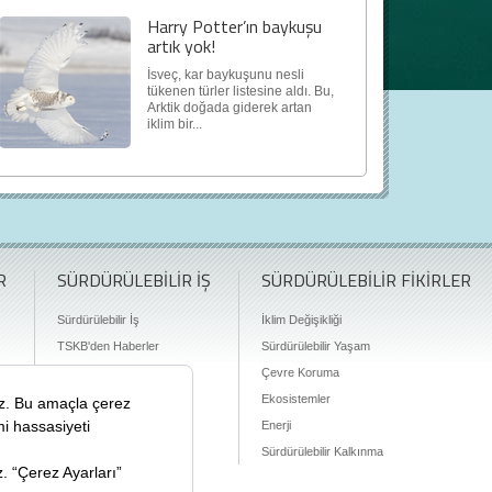
Harry Potter’ın baykuşu
artık yok!
İsveç, kar baykuşunu nesli
tükenen türler listesine aldı. Bu,
Arktik doğada giderek artan
iklim bir...
R
SÜRDÜRÜLEBİLİR İŞ
SÜRDÜRÜLEBİLİR FİKİRLER
Sürdürülebilir İş
İklim Değişikliği
TSKB'den Haberler
Sürdürülebilir Yaşam
Finansman Olanakları
Çevre Koruma
Ekosistemler
Enerji
Sürdürülebilir Kalkınma