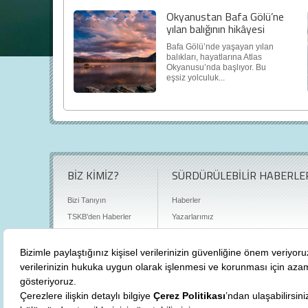
Okyanustan Bafa Gölü’ne
yılan balığının hikâyesi
Bafa Gölü’nde yaşayan yılan
balıkları, hayatlarına Atlas
Okyanusu’nda başlıyor. Bu
eşsiz yolculuk...
BİZ KİMİZ?
SÜRDÜRÜLEBİLİR HABERLE
Bizi Tanıyın
Haberler
TSKB'den Haberler
Yazarlarımız
Sıkça Sorulan Sorular
Röportajlar
Basın Odası
Sürdürülebilirlik Kütüphanesi
Bize Ulaşın
Karbon Sayacı
Politikalarımız