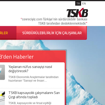
TR
EN
İRLER
SÜRDÜRÜLEBİLİRLİK İÇİN ÇALIŞANLAR
B'den Haberler
Yaşlanan nüfus sanayiyi nasıl
değiştirecek?
TSKB Ekonomik Araştırmalar tarafından
hazırlanan “Sanayi ve İnsan:...
TSKB kapsayıcılık çalışmalarını Sarı
Çizgi altında topladı
TSKB, kapsayıcılık ve fırsat eşitliği