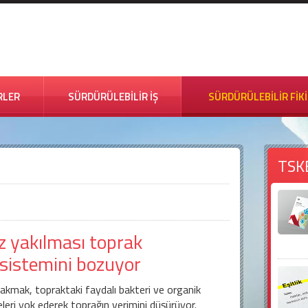
RLER
SÜRDÜRÜLEBİLİR İŞ
SÜRDÜRÜLEBİLİR FİK
TSK
z yakılması toprak
sistemini bozuyor
akmak, topraktaki faydalı bakteri ve organik
eri yok ederek toprağın verimini düşürüyor.