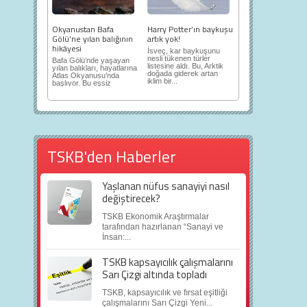
Okyanustan Bafa
Harry Potter’ın baykuşu
Gölü’ne yılan balığının
artık yok!
hikâyesi
İsveç, kar baykuşunu
nesli tükenen türler
Bafa Gölü’nde yaşayan
listesine aldı. Bu, Arktik
yılan balıkları, hayatlarına
doğada giderek artan
Atlas Okyanusu’nda
iklim bir...
başlıyor. Bu eşsiz
yolculuk...
TSKB'den Haberler
Yaşlanan nüfus sanayiyi nasıl
değiştirecek?
TSKB Ekonomik Araştırmalar
tarafından hazırlanan “Sanayi ve
İnsan:...
TSKB kapsayıcılık çalışmalarını
Sarı Çizgi altında topladı
TSKB, kapsayıcılık ve fırsat eşitliği
çalışmalarını Sarı Çizgi Yeni...