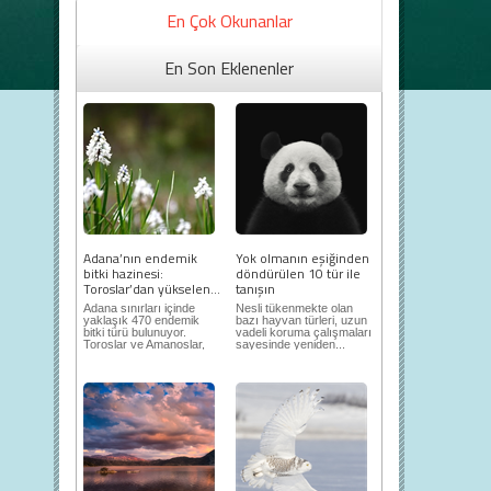
En Çok Okunanlar
En Son Eklenenler
Adana’nın endemik
Yok olmanın eşiğinden
bitki hazinesi:
döndürülen 10 tür ile
Toroslar’dan yükselen...
tanışın
Adana sınırları içinde
Nesli tükenmekte olan
yaklaşık 470 endemik
bazı hayvan türleri, uzun
bitki türü bulunuyor.
vadeli koruma çalışmaları
Toroslar ve Amanoslar,
sayesinde yeniden...
en önemli...