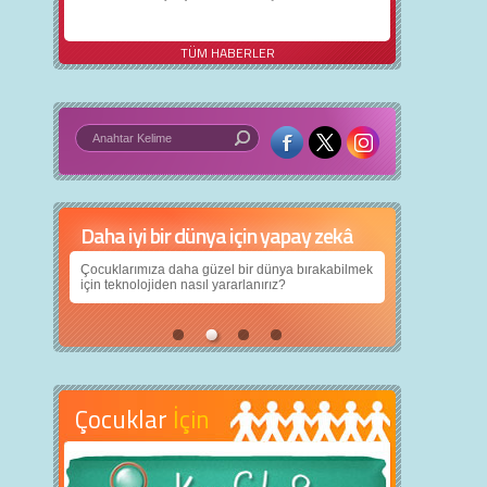
TÜM HABERLER
Daha iyi bir dünya için yapay zekâ
Çocuklarımıza daha güzel bir dünya bırakabilmek
için teknolojiden nasıl yararlanırız?
Çocuklar
İçin