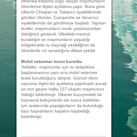
Amerika kıtasına özgü uluyan maymunların
ölümlerine ilişkin açıklama yaptı. Buna göre,
ülkenin Chiapas ve Tabasco eyaletlerinde
görülen ölümler, Campeche ve Veracruz
eyaletlerinde de görülmeye başladı. Yapılan
testler, maymunların sıcak çarpmasından
öldüğünü gösterdi. Ülkedeki mevcut
kuraklığın ve maymunların yaşadığı
bölgelerdeki su kaynağı eksikliğinin de
ölümlerde rol oynadığına dikkat çekildi.
Mobil veteriner tesisi kuruldu
Yetkililer, maymunlar için su tedarikine
başlanmasının yanı sıra mobil veteriner
tesisi kurulduğunu aktardı. Güncel ölüm
sayısına ilişkin bir açıklama yapılmadı ancak
en son geçen hafta 157 uluyan maymunun
öldüğü bildirilmişti. Ülkenin kuzeyindeki bir
hayvanat bahçesinde ise susuz kaldıkları
için aralarında papağanların da bulunduğu
bazı hayvanların hayatını kaybettiği
belirtilmişti.