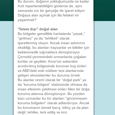
Bu durum, doğanın yokluğumuzda ne kadar
hızlı toparlanabildiğini gösterse de, aynı
zamanda zor bir gerçeğe de işaret ediyor:
Doğaya alan açmak için illa felaket mi
yaşanmalı?
“İstem dışı” doğal alan
Bu bölgeler genellikle haritalarda “yasak,”
“girilmez” ya da “tehlikeli” olarak
işaretlenmiş oluyor. Ancak insan adımının
eksikliği, bu alanları hayvanlar ve bitkiler için
beklenmedik sığınaklara dönüştürüyor.
Çernobil çevresindeki ormanlarda çoğalan
kurtlar ve geyikler, Kore’nin askerden
arındırılmış bölgesinde korunan kuş türleri
ve ABD’deki eski nükleer test alanlarında
gelişen ekosistemler bu duruma örnek.
Bu alanlar resmî olarak bir “doğal park” ya
da “koruma bölgesi” statüsünde olmasa da
insan etkisinin çekilmesi onları fiilen bir doğa
koruma alanına dönüştürüyor. Bu yüzden
bazı uzmanlar bu tür alanları “görünmeyen
koruma bölgeleri” olarak adlandırıyor. Ancak
bu korumanın temeli barış, bilinç ya da plan
değil; tehlike, terk ediliş ve kriz.