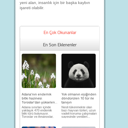
yeni alan, insanlık için bir başka kaybın
işareti olabilir.
En Çok Okunanlar
En Son Eklenenler
Adana’nın endemik
Yok olmanın eşiğinden
bitki hazinesi:
döndürülen 10 tür ile
Toroslar’dan yükselen...
tanışın
Adana sınırları içinde
Nesli tükenmekte olan
yaklaşık 470 endemik
bazı hayvan türleri, uzun
bitki türü bulunuyor.
vadeli koruma çalışmaları
Toroslar ve Amanoslar,
sayesinde yeniden...
en önemli...