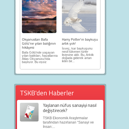
Okyanustan Bafa
Harry Potter’ın baykuşu
Gölü’ne yılan balığının
artık yok!
hikâyesi
İsveç, kar baykuşunu
nesli tükenen türler
Bafa Gölü’nde yaşayan
listesine aldı. Bu, Arktik
yılan balıkları, hayatlarına
doğada giderek artan
Atlas Okyanusu’nda
iklim bir...
başlıyor. Bu eşsiz
yolculuk...
TSKB'den Haberler
Yaşlanan nüfus sanayiyi nasıl
değiştirecek?
TSKB Ekonomik Araştırmalar
tarafından hazırlanan “Sanayi ve
İnsan:...