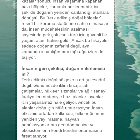
kazalar sonucu insan yaşamına kapanan
bazı bölgeler, zamanla beklenmedik bir
şekilde doğanın yeniden canlandığı alanlara
dönüştü. Bu “terk edilmiş doğal bölgeler”
resmî bir koruma statüsüne sahip olmasalar
da, insan müdahalesinin azalması
sayesinde pek çok canlı türü için güvenli bir
yaşam alanı haline geldi. Ancak bu hikâyeler
sadece doğanın zaferini değil, aynı
zamanda insanlığın bıraktığı ağır izleri de
taşıyor.
İnsanın geri çekilişi, doğanın ilerlemesi
mi?
Terk edilmiş doğal bölgelerin artışı tesadüf
değil. Günümüzde iklim krizi, silahlı
çatışmalar, nükleer sızıntılar ve ağır sanayi
faaliyetleri nedeniyle bazı alanlar insanlar
için yaşanamaz hâle geliyor. Ancak bu
alanlar doğa için hâlâ umut taşıyor. İnsan
etkisinin ortadan kalkması, bitki örtüsünün
yeniden yayılmasına, hayvan
popülasyonlarının geri dönmesine ve
ekosistemlerin kendi kendini onarmasına
fırsat tanıyor.