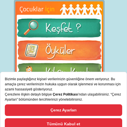
Çocuklar
İçin
BİZ KİMİZ?