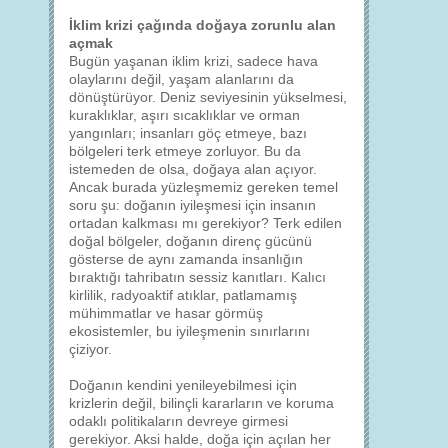
İklim krizi çağında doğaya zorunlu alan
açmak
Bugün yaşanan iklim krizi, sadece hava
olaylarını değil, yaşam alanlarını da
dönüştürüyor. Deniz seviyesinin yükselmesi,
kuraklıklar, aşırı sıcaklıklar ve orman
yangınları; insanları göç etmeye, bazı
bölgeleri terk etmeye zorluyor. Bu da
istemeden de olsa, doğaya alan açıyor.
Ancak burada yüzleşmemiz gereken temel
soru şu: doğanın iyileşmesi için insanın
ortadan kalkması mı gerekiyor? Terk edilen
doğal bölgeler, doğanın direnç gücünü
gösterse de aynı zamanda insanlığın
bıraktığı tahribatın sessiz kanıtları. Kalıcı
kirlilik, radyoaktif atıklar, patlamamış
mühimmatlar ve hasar görmüş
ekosistemler, bu iyileşmenin sınırlarını
çiziyor.
Doğanın kendini yenileyebilmesi için
krizlerin değil, bilinçli kararların ve koruma
odaklı politikaların devreye girmesi
gerekiyor. Aksi halde, doğa için açılan her