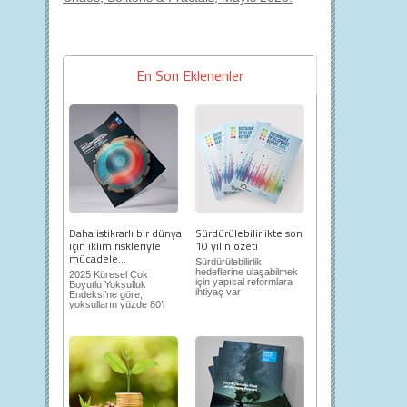
En Son Eklenenler
Daha istikrarlı bir dünya
Sürdürülebilirlikte son
için iklim riskleriyle
10 yılın özeti
mücadele...
Sürdürülebilirlik
hedeflerine ulaşabilmek
2025 Küresel Çok
için yapısal reformlara
Boyutlu Yoksulluk
ihtiyaç var
Endeksi’ne göre,
yoksulların yüzde 80’i
iklim risklerine açık...