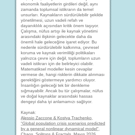
ekonomik faaliyetlerin girdileri değil, aynı
zamanda toplumsal istikrarın da temel
unsurları. Kaynakların sürdürülebilir şekilde
yönetilmesi, uzun vadeli refah ve
dayanıklılık açısından kritik önem taşıyor.
Çalışma, nüfus artışı ile kaynak yönetimi
arasındaki ilişkinin gelecekte daha da
önemli hale geleceğine işaret ediyor. Bu
nedenle sürdürülebilir kalkınma, çevresel
koruma ve kaynak verimliliği politikaları
yalnızca çevre için değil, toplumların uzun
vadeli istikrarı için de belirleyici olabilir.
Matematiksel modeller kesin cevaplar
vermese de, hangi risklerin dikkate alınması
gerektiğini göstermeye yardımcı oluyor.
İnsanlığın geleceği tek bir denkleme
sığmayabilir. Ancak bu tür çalışmalar, nüfus
ve doğal kaynaklar arasındaki hassas
dengeyi daha iyi anlamamızı sağlıyor.
Kaynak:
Alessio Zaccone & Kostya Trachenko,
“Global population crisis scenarios predicted
by a general nonlinear dynamical model”,
Chaos, Solitons & Fractals, Mayıs 2026.