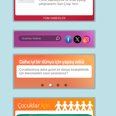
TSKB, kapsayıcılık ve fırsat eşitliği
çalışmalarını Sarı Çizgi Yeni...
TÜM HABERLER
Daha iyi bir dünya için yapay zekâ
Çocuklarımıza daha güzel bir dünya bırakabilmek
için teknolojiden nasıl yararlanırız?
Çocuklar
İçin