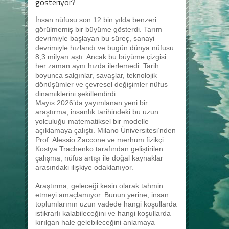
gösteriyor?
İnsan nüfusu son 12 bin yılda benzeri
görülmemiş bir büyüme gösterdi. Tarım
devrimiyle başlayan bu süreç, sanayi
devrimiyle hızlandı ve bugün dünya nüfusu
8,3 milyarı aştı. Ancak bu büyüme çizgisi
her zaman aynı hızda ilerlemedi. Tarih
boyunca salgınlar, savaşlar, teknolojik
dönüşümler ve çevresel değişimler nüfus
dinamiklerini şekillendirdi.
Mayıs 2026’da yayımlanan yeni bir
araştırma, insanlık tarihindeki bu uzun
yolculuğu matematiksel bir modelle
açıklamaya çalıştı. Milano Üniversitesi’nden
Prof. Alessio Zaccone ve merhum fizikçi
Kostya Trachenko tarafından geliştirilen
çalışma, nüfus artışı ile doğal kaynaklar
arasındaki ilişkiye odaklanıyor.
Araştırma, geleceği kesin olarak tahmin
etmeyi amaçlamıyor. Bunun yerine, insan
toplumlarının uzun vadede hangi koşullarda
istikrarlı kalabileceğini ve hangi koşullarda
kırılgan hale gelebileceğini anlamaya