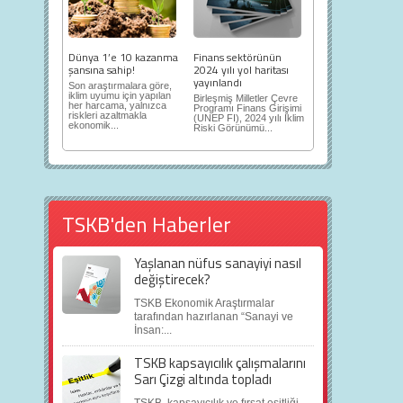
Dünya 1’e 10 kazanma
Finans sektörünün
şansına sahip!
2024 yılı yol haritası
yayınlandı
Son araştırmalara göre,
iklim uyumu için yapılan
Birleşmiş Milletler Çevre
her harcama, yalnızca
Programı Finans Girişimi
riskleri azaltmakla
(UNEP FI), 2024 yılı İklim
ekonomik...
Riski Görünümü...
TSKB'den Haberler
Yaşlanan nüfus sanayiyi nasıl
değiştirecek?
TSKB Ekonomik Araştırmalar
tarafından hazırlanan “Sanayi ve
İnsan:...
TSKB kapsayıcılık çalışmalarını
Sarı Çizgi altında topladı