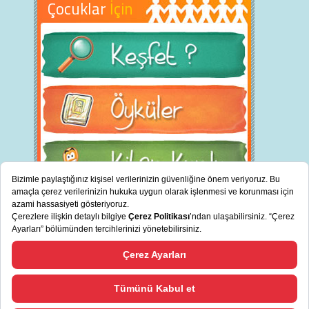
Çocuklar
İçin
BİZ KİMİZ?