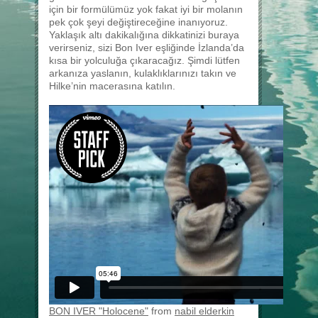
için bir formülümüz yok fakat iyi bir molanın
pek çok şeyi değiştireceğine inanıyoruz.
Yaklaşık altı dakikalığına dikkatinizi buraya
verirseniz, sizi Bon Iver eşliğinde İzlanda’da
kısa bir yolculuğa çıkaracağız. Şimdi lütfen
arkanıza yaslanın, kulaklıklarınızı takın ve
Hilke’nin macerasına katılın.
BON IVER "Holocene"
from
nabil elderkin