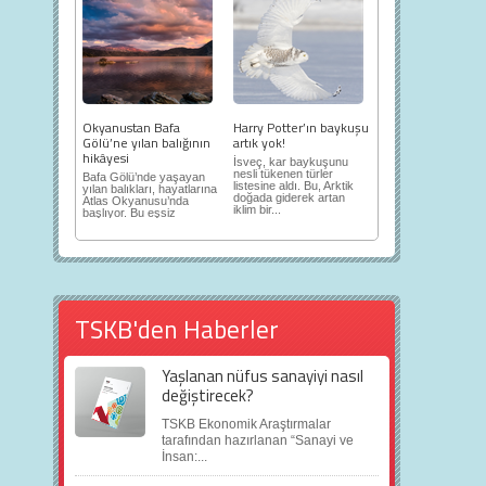
Okyanustan Bafa
Harry Potter’ın baykuşu
Gölü’ne yılan balığının
artık yok!
hikâyesi
İsveç, kar baykuşunu
nesli tükenen türler
Bafa Gölü’nde yaşayan
listesine aldı. Bu, Arktik
yılan balıkları, hayatlarına
doğada giderek artan
Atlas Okyanusu’nda
iklim bir...
başlıyor. Bu eşsiz
yolculuk...
TSKB'den Haberler
Yaşlanan nüfus sanayiyi nasıl
değiştirecek?
TSKB Ekonomik Araştırmalar
tarafından hazırlanan “Sanayi ve
İnsan:...