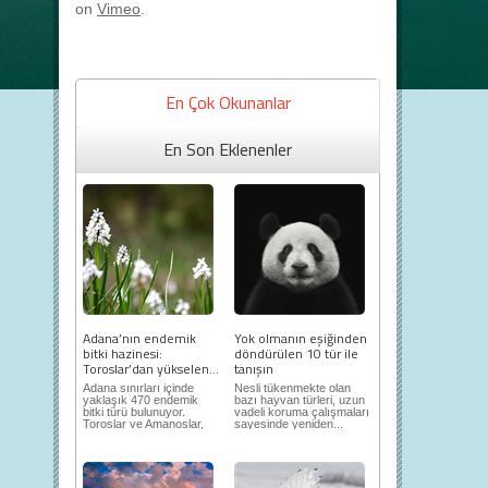
on
Vimeo
.
En Çok Okunanlar
En Son Eklenenler
Adana’nın endemik
Yok olmanın eşiğinden
bitki hazinesi:
döndürülen 10 tür ile
Toroslar’dan yükselen...
tanışın
Adana sınırları içinde
Nesli tükenmekte olan
yaklaşık 470 endemik
bazı hayvan türleri, uzun
bitki türü bulunuyor.
vadeli koruma çalışmaları
Toroslar ve Amanoslar,
sayesinde yeniden...
en önemli...