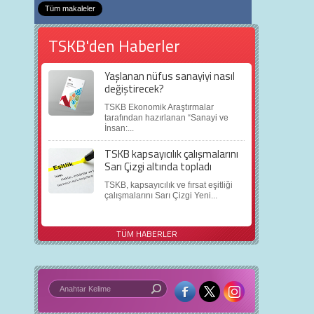
Tüm makaleler
TSKB'den Haberler
Yaşlanan nüfus sanayiyi nasıl
değiştirecek?
TSKB Ekonomik Araştırmalar
tarafından hazırlanan “Sanayi ve
İnsan:...
TSKB kapsayıcılık çalışmalarını
Sarı Çizgi altında topladı
TSKB, kapsayıcılık ve fırsat eşitliği
çalışmalarını Sarı Çizgi Yeni...
TÜM HABERLER