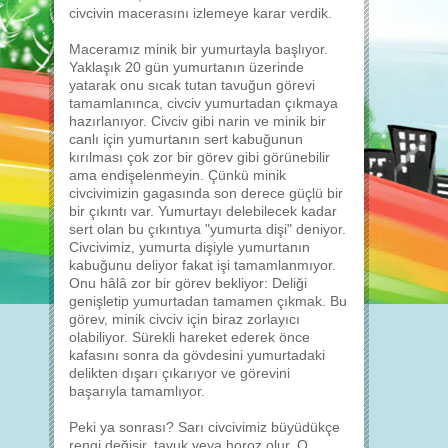
civcivin macerasını izlemeye karar verdik.
Maceramız minik bir yumurtayla başlıyor.
Yaklaşık 20 gün yumurtanın üzerinde
yatarak onu sıcak tutan tavuğun görevi
tamamlanınca, civciv yumurtadan çıkmaya
hazırlanıyor. Civciv gibi narin ve minik bir
canlı için yumurtanın sert kabuğunun
kırılması çok zor bir görev gibi görünebilir
ama endişelenmeyin. Çünkü minik
civcivimizin gagasında son derece güçlü bir
bir çıkıntı var. Yumurtayı delebilecek kadar
sert olan bu çıkıntıya "yumurta dişi" deniyor.
Civcivimiz, yumurta dişiyle yumurtanın
kabuğunu deliyor fakat işi tamamlanmıyor.
Onu hâlâ zor bir görev bekliyor: Deliği
genişletip yumurtadan tamamen çıkmak. Bu
görev, minik civciv için biraz zorlayıcı
olabiliyor. Sürekli hareket ederek önce
kafasını sonra da gövdesini yumurtadaki
delikten dışarı çıkarıyor ve görevini
başarıyla tamamlıyor.
Peki ya sonrası? Sarı civcivimiz büyüdükçe
rengi değişir, tavuk veya horoz olur. O