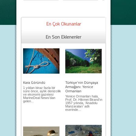
En Çok Okunanlar
En Son Eklenenler
Kara Göründü
Türkiye’nin Dünyaya
Armağanı: Yenice
1 yıldan biraz fazla bir
Ormanları
süre önce, aylık denizcilik
ve ekonomi gazetesi
Yenice Ormanları hala,
MarineDeal News’dan
Prof. Dr. Hikmet Birand’ın
gelen...
1957 yılında, ‘Anadolu
Manzaraları’ adlı
eserinde...