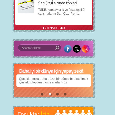
Sarı Çizgi altında topladı
TSKB, kapsayıcılık ve fırsat eşitliği
çalışmalarını Sarı Çizgi Yeni...
TÜM HABERLER
Daha iyi bir dünya için yapay zekâ
Çocuklarımıza daha güzel bir dünya bırakabilmek
için teknolojiden nasıl yararlanırız?
Çocuklar
İçin