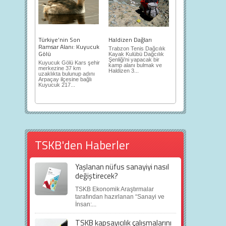
Türkiye’nin Son
Haldizen Dağları
Ramsar Alanı: Kuyucuk
Trabzon Tenis Dağcılık
Gölü
Kayak Kulübü Dağcılık
Şenliği’ni yapacak bir
Kuyucuk Gölü Kars şehir
kamp alanı bulmak ve
merkezine 37 km
Haldizen 3...
uzaklıkta bulunup adını
Arpaçay ilçesine bağlı
Kuyucuk 217...
TSKB'den Haberler
Yaşlanan nüfus sanayiyi nasıl
değiştirecek?
TSKB Ekonomik Araştırmalar
tarafından hazırlanan “Sanayi ve
İnsan:...
TSKB kapsayıcılık çalışmalarını