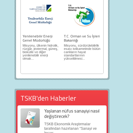
Yenilenebilir Enerji
T.C. Orman ve Su İşleri
Genel Müdürlüğü
Bakanlığı
Misyonu, ülkenin hidrolik,
Misyonu, sürdürülebilirlik
rüzgâr, jeotermal, güneş,
esası istikametinde bütün
biokütle ve diğer
canlıların hayat
yenilenebilir enerji
standartlarının
olmak...
yükseltilmesi...
TSKB'den Haberler
Yaşlanan nüfus sanayiyi nasıl
değiştirecek?
TSKB Ekonomik Araştırmalar
tarafından hazırlanan “Sanayi ve
İnsan:...