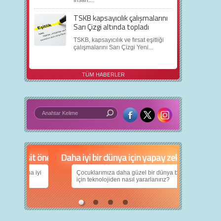
TSKB kapsayıcılık çalışmalarını
Sarı Çizgi altında topladı
TSKB, kapsayıcılık ve fırsat eşitliği
çalışmalarını Sarı Çizgi Yeni...
TÜM HABERLER
in 5 basit öneri
Daha iyi bir dünya için yapay zekâ
nın daha iyi
Çocuklarımıza daha güzel bir dünya bırakabilmek
için teknolojiden nasıl yararlanırız?