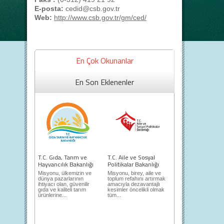
E-posta:
cedid@csb.gov.tr
Web:
http://www.csb.gov.tr/gm/ced/
En Çok Okunanlar
En Son Eklenenler
T.C. Gıda, Tarım ve
T.C. Aile ve Sosyal
Hayvancılık Bakanlığı
Politikalar Bakanlığı
Misyonu, ülkemizin ve
Misyonu, birey, aile ve
dünya pazarlarının
toplum refahını artırmak
ihtiyacı olan, güvenilir
amacıyla dezavantajlı
gıda ve kaliteli tarım
kesimler öncelikli olmak
ürünlerine...
tüm...