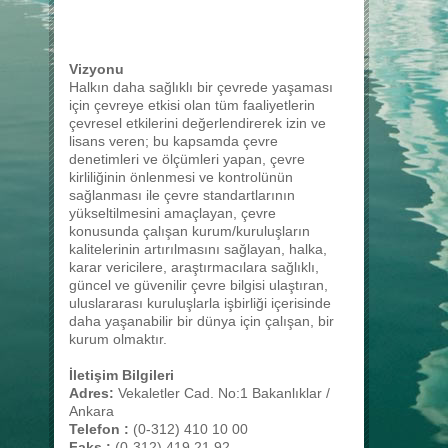
Vizyonu
Halkın daha sağlıklı bir çevrede yaşaması
için çevreye etkisi olan tüm faaliyetlerin
çevresel etkilerini değerlendirerek izin ve
lisans veren; bu kapsamda çevre
denetimleri ve ölçümleri yapan, çevre
kirliliğinin önlenmesi ve kontrolünün
sağlanması ile çevre standartlarının
yükseltilmesini amaçlayan, çevre
konusunda çalışan kurum/kuruluşların
kalitelerinin artırılmasını sağlayan, halka,
karar vericilere, araştırmacılara sağlıklı,
güncel ve güvenilir çevre bilgisi ulaştıran,
uluslararası kuruluşlarla işbirliği içerisinde
daha yaşanabilir bir dünya için çalışan, bir
kurum olmaktır.
İletişim Bilgileri
Adres:
Vekaletler Cad. No:1 Bakanlıklar /
Ankara
Telefon :
(0-312) 410 10 00
Faks :
(0-312) 419 21 92