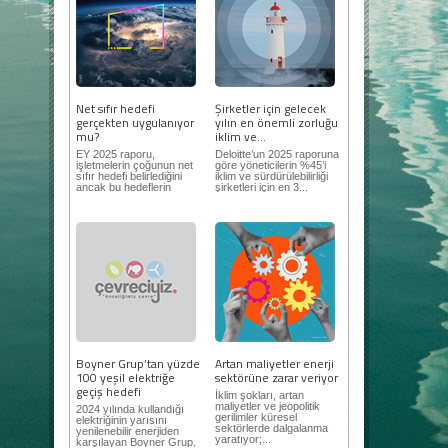
Net sıfır hedefi
Şirketler için gelecek
gerçekten uygulanıyor
yılın en önemli zorluğu
mu?
iklim ve...
EY 2025 raporu,
Deloitte’un 2025 raporuna
işletmelerin çoğunun net
göre yöneticilerin %45’i
sıfır hedefi belirlediğini
iklim ve sürdürülebilirliği
ancak bu hedeflerin
şirketleri için en 3...
sınıfta...
Boyner Grup’tan yüzde
Artan maliyetler enerji
100 yeşil elektriğe
sektörüne zarar veriyor
geçiş hedefi
İklim şokları, artan
maliyetler ve jeopolitik
2024 yılında kullandığı
gerilimler küresel
elektriğinin yarısını
sektörlerde dalgalanma
yenilenebilir enerjiden
yaratıyor;...
karşılayan Boyner Grup,