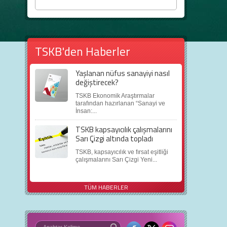
2025...
TSKB'den Haberler
Yaşlanan nüfus sanayiyi nasıl
değiştirecek?
TSKB Ekonomik Araştırmalar
tarafından hazırlanan “Sanayi ve
İnsan:...
TSKB kapsayıcılık çalışmalarını
Sarı Çizgi altında topladı
TSKB, kapsayıcılık ve fırsat eşitliği
çalışmalarını Sarı Çizgi Yeni...
TÜM HABERLER