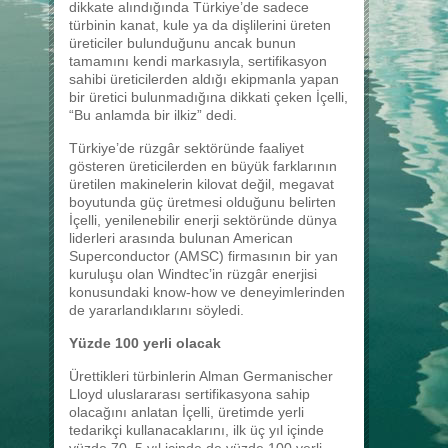
dikkate alındığında Türkiye’de sadece
türbinin kanat, kule ya da dişlilerini üreten
üreticiler bulunduğunu ancak bunun
tamamını kendi markasıyla, sertifikasyon
sahibi üreticilerden aldığı ekipmanla yapan
bir üretici bulunmadığına dikkati çeken İçelli,
“Bu anlamda bir ilkiz” dedi.
Türkiye’de rüzgâr sektöründe faaliyet
gösteren üreticilerden en büyük farklarının
üretilen makinelerin kilovat değil, megavat
boyutunda güç üretmesi olduğunu belirten
İçelli, yenilenebilir enerji sektöründe dünya
liderleri arasında bulunan American
Superconductor (AMSC) firmasının bir yan
kuruluşu olan Windtec’in rüzgâr enerjisi
konusundaki know-how ve deneyimlerinden
de yararlandıklarını söyledi.
Yüzde 100 yerli olacak
Ürettikleri türbinlerin Alman Germanischer
Lloyd uluslararası sertifikasyona sahip
olacağını anlatan İçelli, üretimde yerli
tedarikçi kullanacaklarını, ilk üç yıl içinde