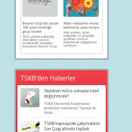
Boyner Grup’tan yüzde
Artan maliyetler enerji
100 yeşil elektriğe
sektörüne zarar veriyor
geçiş hedefi
İklim şokları, artan
maliyetler ve jeopolitik
2024 yılında kullandığı
gerilimler küresel
elektriğinin yarısını
sektörlerde dalgalanma
yenilenebilir enerjiden
yaratıyor;...
karşılayan Boyner Grup,
2025...
TSKB'den Haberler
Yaşlanan nüfus sanayiyi nasıl
değiştirecek?
TSKB Ekonomik Araştırmalar
tarafından hazırlanan “Sanayi ve
İnsan:...
TSKB kapsayıcılık çalışmalarını
Sarı Çizgi altında topladı