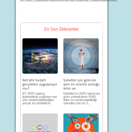
En Son Eklenenler
Net sıfır hedefi
Şirketler için gelecek
gerçekten uygulanıyor
yılın en önemli zorluğu
mu?
iklim ve...
EY 2025 raporu,
Deloitte’un 2025 raporuna
işletmelerin çoğunun net
göre yöneticilerin %45’i
sıfır hedefi belirlediğini
iklim ve sürdürülebilirliği
ancak bu hedeflerin
şirketleri için en 3...
sınıfta...