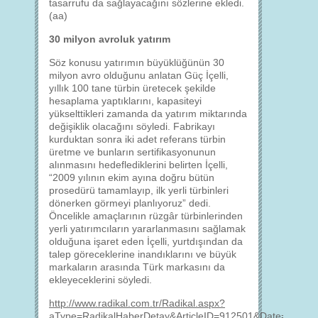
tasarrufu da sağlayacağını sözlerine ekledi.
(aa)
30 milyon avroluk yatırım
Söz konusu yatırımın büyüklüğünün 30
milyon avro olduğunu anlatan Güç İçelli,
yıllık 100 tane türbin üretecek şekilde
hesaplama yaptıklarını, kapasiteyi
yükselttikleri zamanda da yatırım miktarında
değişiklik olacağını söyledi. Fabrikayı
kurduktan sonra iki adet referans türbin
üretme ve bunların sertifikasyonunun
alınmasını hedeflediklerini belirten İçelli,
“2009 yılının ekim ayına doğru bütün
prosedürü tamamlayıp, ilk yerli türbinleri
dönerken görmeyi planlıyoruz” dedi.
Öncelikle amaçlarının rüzgâr türbinlerinden
yerli yatırımcıların yararlanmasını sağlamak
olduğuna işaret eden İçelli, yurtdışından da
talep göreceklerine inandıklarını ve büyük
markaların arasında Türk markasını da
ekleyeceklerini söyledi.
http://www.radikal.com.tr/Radikal.aspx?
aType=RadikalHaberDetay&ArticleID=912501&Date=13.12