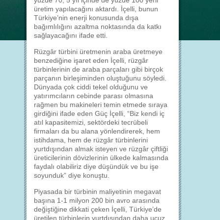
yüzde 70, 5 yıl içinde de yüzde 100 yerli
üretim yapılacağını aktardı. İçelli, bunun
Türkiye’nin enerji konusunda dışa
bağımlılığını azaltma noktasında da katkı
sağlayacağını ifade etti.
Rüzgâr türbini üretmenin araba üretmeye
benzediğine işaret eden İçelli, rüzgâr
türbinlerinin de araba parçaları gibi birçok
parçanın birleşiminden oluştuğunu söyledi.
Dünyada çok ciddi tekel olduğunu ve
yatırımcıların cebinde parası olmasına
rağmen bu makineleri temin etmede sıraya
girdiğini ifade eden Güç İçelli, “Biz kendi iç
atıl kapasitemizi, sektördeki tecrübeli
firmaları da bu alana yönlendirerek, hem
istihdama, hem de rüzgâr türbinlerini
yurtdışından almak isteyen ve rüzgâr çiftliği
üreticilerinin dövizlerinin ülkede kalmasında
faydalı olabiliriz diye düşündük ve bu işe
soyunduk” diye konuştu.
Piyasada bir türbinin maliyetinin megavat
başına 1-1 milyon 200 bin avro arasında
değiştiğine dikkati çeken İçelli, Türkiye’de
üretilen türbinlerin yurtdışından daha ucuz