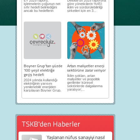
EY 2025 raporu,
Deloitte’un 2025 raporuna
işletmelerin çoğunun net
göre yöneticilerin %45’i
sıfır hedefi belirlediğini
iklim ve sürdürülebilirliği
ancak bu hedeflerin
şirketleri için en 3...
sınıfta...
Boyner Grup’tan yüzde
Artan maliyetler enerji
100 yeşil elektriğe
sektörüne zarar veriyor
geçiş hedefi
İklim şokları, artan
maliyetler ve jeopolitik
2024 yılında kullandığı
gerilimler küresel
elektriğinin yarısını
sektörlerde dalgalanma
yenilenebilir enerjiden
yaratıyor;...
karşılayan Boyner Grup,
2025...
TSKB'den Haberler
Yaşlanan nüfus sanayiyi nasıl