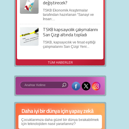
değiştirecek?
TSKB Ekonomik Araştırmalar
tarafından hazırlanan “Sanayi ve
İnsan:...
TSKB kapsayıcılık çalışmalarını
Sarı Çizgi altında topladı
TSKB, kapsayıcılık ve fırsat eşitliği
çalışmalarını Sarı Çizgi Yeni...
TÜM HABERLER
Daha iyi bir dünya için yapay zekâ
Çocuklarımıza daha güzel bir dünya bırakabilmek
için teknolojiden nasıl yararlanırız?