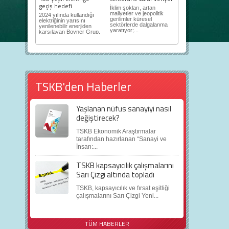
geçiş hedefi
İklim şokları, artan
maliyetler ve jeopolitik
2024 yılında kullandığı
gerilimler küresel
elektriğinin yarısını
sektörlerde dalgalanma
yenilenebilir enerjiden
yaratıyor;...
karşılayan Boyner Grup,
2025...
TSKB'den Haberler
Yaşlanan nüfus sanayiyi nasıl
değiştirecek?
TSKB Ekonomik Araştırmalar
tarafından hazırlanan “Sanayi ve
İnsan:...
TSKB kapsayıcılık çalışmalarını
Sarı Çizgi altında topladı
TSKB, kapsayıcılık ve fırsat eşitliği
çalışmalarını Sarı Çizgi Yeni...
TÜM HABERLER