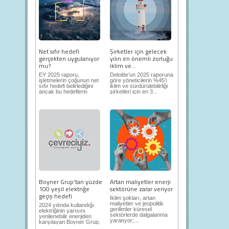
Net sıfır hedefi
Şirketler için gelecek
gerçekten uygulanıyor
yılın en önemli zorluğu
mu?
iklim ve...
EY 2025 raporu,
Deloitte’un 2025 raporuna
işletmelerin çoğunun net
göre yöneticilerin %45’i
sıfır hedefi belirlediğini
iklim ve sürdürülebilirliği
ancak bu hedeflerin
şirketleri için en 3...
sınıfta...
Boyner Grup’tan yüzde
Artan maliyetler enerji
100 yeşil elektriğe
sektörüne zarar veriyor
geçiş hedefi
İklim şokları, artan
maliyetler ve jeopolitik
2024 yılında kullandığı
gerilimler küresel
elektriğinin yarısını
sektörlerde dalgalanma
yenilenebilir enerjiden
yaratıyor;...
karşılayan Boyner Grup,
2025...