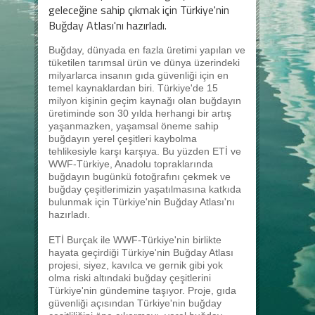
geleceğine sahip çıkmak için Türkiye'nin
Buğday Atlası'nı hazırladı.
Buğday, dünyada en fazla üretimi yapılan ve
tüketilen tarımsal ürün ve dünya üzerindeki
milyarlarca insanın gıda güvenliği için en
temel kaynaklardan biri. Türkiye'de 15
milyon kişinin geçim kaynağı olan buğdayın
üretiminde son 30 yılda herhangi bir artış
yaşanmazken, yaşamsal öneme sahip
buğdayın yerel çeşitleri kaybolma
tehlikesiyle karşı karşıya. Bu yüzden ETİ ve
WWF-Türkiye, Anadolu topraklarında
buğdayın bugünkü fotoğrafını çekmek ve
buğday çeşitlerimizin yaşatılmasına katkıda
bulunmak için Türkiye'nin Buğday Atlası'nı
hazırladı.
ETİ Burçak ile WWF-Türkiye'nin birlikte
hayata geçirdiği Türkiye'nin Buğday Atlası
projesi, siyez, kavılca ve gernik gibi yok
olma riski altındaki buğday çeşitlerini
Türkiye'nin gündemine taşıyor. Proje, gıda
güvenliği açısından Türkiye'nin buğday