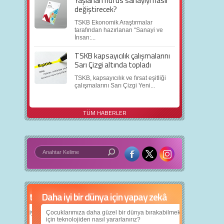
Yaşlanan nüfus sanayiyi nasıl
değiştirecek?
TSKB Ekonomik Araştırmalar
tarafından hazırlanan “Sanayi ve
İnsan:...
TSKB kapsayıcılık çalışmalarını
Sarı Çizgi altında topladı
TSKB, kapsayıcılık ve fırsat eşitliği
çalışmalarını Sarı Çizgi Yeni...
TÜM HABERLER
Daha iyi bir dünya için yapay zekâ
Çocuklarımıza daha güzel bir dünya bırakabilmek
için teknolojiden nasıl yararlanırız?