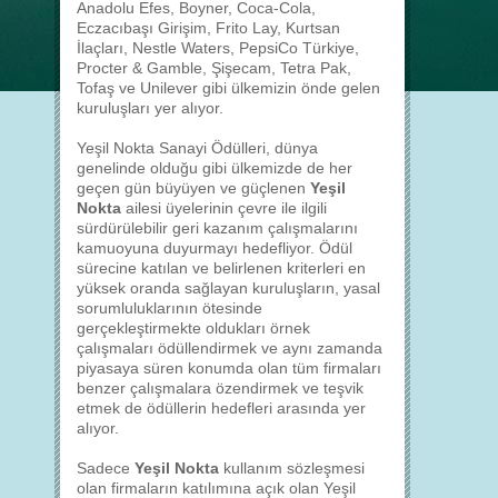
Anadolu Efes, Boyner, Coca-Cola,
Eczacıbaşı Girişim, Frito Lay, Kurtsan
İlaçları, Nestle Waters, PepsiCo Türkiye,
Procter & Gamble, Şişecam, Tetra Pak,
Tofaş ve Unilever gibi ülkemizin önde gelen
kuruluşları yer alıyor.
Yeşil Nokta Sanayi Ödülleri, dünya
genelinde olduğu gibi ülkemizde de her
geçen gün büyüyen ve güçlenen
Yeşil
Nokta
ailesi üyelerinin çevre ile ilgili
sürdürülebilir geri kazanım çalışmalarını
kamuoyuna duyurmayı hedefliyor. Ödül
sürecine katılan ve belirlenen kriterleri en
yüksek oranda sağlayan kuruluşların, yasal
sorumluluklarının ötesinde
gerçekleştirmekte oldukları örnek
çalışmaları ödüllendirmek ve aynı zamanda
piyasaya süren konumda olan tüm firmaları
benzer çalışmalara özendirmek ve teşvik
etmek de ödüllerin hedefleri arasında yer
alıyor.
Sadece
Yeşil Nokta
kullanım sözleşmesi
olan firmaların katılımına açık olan Yeşil