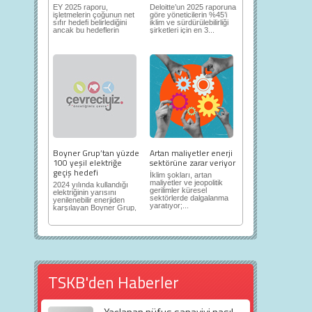
EY 2025 raporu,
Deloitte’un 2025 raporuna
işletmelerin çoğunun net
göre yöneticilerin %45’i
sıfır hedefi belirlediğini
iklim ve sürdürülebilirliği
ancak bu hedeflerin
şirketleri için en 3...
sınıfta...
Boyner Grup’tan yüzde
Artan maliyetler enerji
100 yeşil elektriğe
sektörüne zarar veriyor
geçiş hedefi
İklim şokları, artan
maliyetler ve jeopolitik
2024 yılında kullandığı
gerilimler küresel
elektriğinin yarısını
sektörlerde dalgalanma
yenilenebilir enerjiden
yaratıyor;...
karşılayan Boyner Grup,
2025...
TSKB'den Haberler