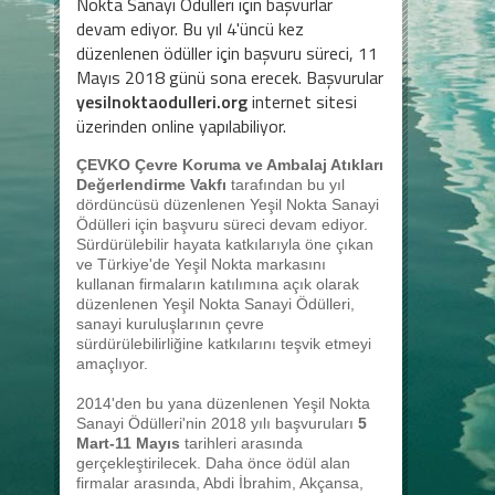
Nokta Sanayi Ödülleri için başvurlar
devam ediyor. Bu yıl 4'üncü kez
düzenlenen ödüller için başvuru süreci, 11
Mayıs 2018 günü sona erecek. Başvurular
yesilnoktaodulleri.org
internet sitesi
üzerinden online yapılabiliyor.
ÇEVKO Çevre Koruma ve Ambalaj Atıkları
Değerlendirme Vakfı
tarafından bu yıl
dördüncüsü düzenlenen Yeşil Nokta Sanayi
Ödülleri için başvuru süreci devam ediyor.
Sürdürülebilir hayata katkılarıyla öne çıkan
ve Türkiye'de Yeşil Nokta markasını
kullanan firmaların katılımına açık olarak
düzenlenen Yeşil Nokta Sanayi Ödülleri,
sanayi kuruluşlarının çevre
sürdürülebilirliğine katkılarını teşvik etmeyi
amaçlıyor.
2014'den bu yana düzenlenen Yeşil Nokta
Sanayi Ödülleri'nin 2018 yılı başvuruları
5
Mart-11 Mayıs
tarihleri arasında
gerçekleştirilecek. Daha önce ödül alan
firmalar arasında, Abdi İbrahim, Akçansa,