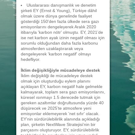
Uluslararası danışmanlık ve denetim
şirketi EY (Ernst & Young), Türkiye dâhil
olmak üzere dünya genelinde faaliyet
gösterdiği 150'den fazla ülkede sera gazı
emisyonlarını dengeleyerek Aralık 2020
itibarıyla 'karbon nötr' olmuştu. EY, 2021’de
ise net karbon ayak izinin negatif olması için
sorumlu olduğundan daha fazla karbonu
atmosferden uzaklaştırarak veya
dengeleyerek 'karbon negatif' olmayı
hedefliyor.
İklim değişikliğiyle mücadeleye destek
İklim değişikliği ile mücadeleye destek
olmak için oluşturduğu eylem planını
açıklayan EY, karbon negatif hale gelmekle
kalmayarak, toplam sera gazı emisyonlarını,
küresel ısınmayı 1.5 derecede tutmak için
gereken azaltımlar doğrultusunda yüzde 40
düşürecek ve 2025’te atmosfere yeni
emisyonlar eklemeyerek 'net sıfır' olacak.
EY'nin sürdürülebilirlik alanında açıkladığı
plan, şirketin NextWave Stratejisi'nin bir
parçasını oluşturuyor. EY, sürdürülebilirlik