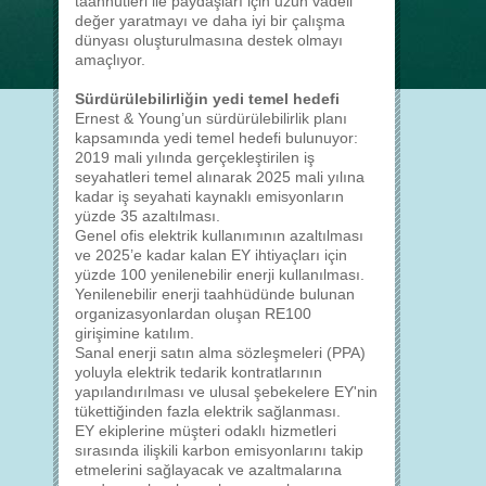
taahhütleri ile paydaşları için uzun vadeli
değer yaratmayı ve daha iyi bir çalışma
dünyası oluşturulmasına destek olmayı
amaçlıyor.
Sürdürülebilirliğin yedi temel hedefi
Ernest & Young’un sürdürülebilirlik planı
kapsamında yedi temel hedefi bulunuyor:
2019 mali yılında gerçekleştirilen iş
seyahatleri temel alınarak 2025 mali yılına
kadar iş seyahati kaynaklı emisyonların
yüzde 35 azaltılması.
Genel ofis elektrik kullanımının azaltılması
ve 2025’e kadar kalan EY ihtiyaçları için
yüzde 100 yenilenebilir enerji kullanılması.
Yenilenebilir enerji taahhüdünde bulunan
organizasyonlardan oluşan RE100
girişimine katılım.
Sanal enerji satın alma sözleşmeleri (PPA)
yoluyla elektrik tedarik kontratlarının
yapılandırılması ve ulusal şebekelere EY'nin
tükettiğinden fazla elektrik sağlanması.
EY ekiplerine müşteri odaklı hizmetleri
sırasında ilişkili karbon emisyonlarını takip
etmelerini sağlayacak ve azaltmalarına