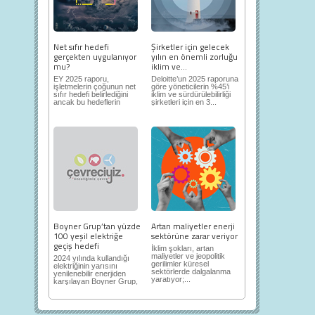
Net sıfır hedefi
Şirketler için gelecek
gerçekten uygulanıyor
yılın en önemli zorluğu
mu?
iklim ve...
EY 2025 raporu,
Deloitte’un 2025 raporuna
işletmelerin çoğunun net
göre yöneticilerin %45’i
sıfır hedefi belirlediğini
iklim ve sürdürülebilirliği
ancak bu hedeflerin
şirketleri için en 3...
sınıfta...
Boyner Grup’tan yüzde
Artan maliyetler enerji
100 yeşil elektriğe
sektörüne zarar veriyor
geçiş hedefi
İklim şokları, artan
maliyetler ve jeopolitik
2024 yılında kullandığı
gerilimler küresel
elektriğinin yarısını
sektörlerde dalgalanma
yenilenebilir enerjiden
yaratıyor;...
karşılayan Boyner Grup,
2025...