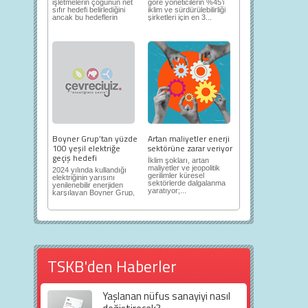
işletmelerin çoğunun net
göre yöneticilerin %45’i
sıfır hedefi belirlediğini
iklim ve sürdürülebilirliği
ancak bu hedeflerin
şirketleri için en 3...
sınıfta...
Boyner Grup’tan yüzde
Artan maliyetler enerji
100 yeşil elektriğe
sektörüne zarar veriyor
geçiş hedefi
İklim şokları, artan
maliyetler ve jeopolitik
2024 yılında kullandığı
gerilimler küresel
elektriğinin yarısını
sektörlerde dalgalanma
yenilenebilir enerjiden
yaratıyor;...
karşılayan Boyner Grup,
2025...
TSKB'den Haberler
Yaşlanan nüfus sanayiyi nasıl