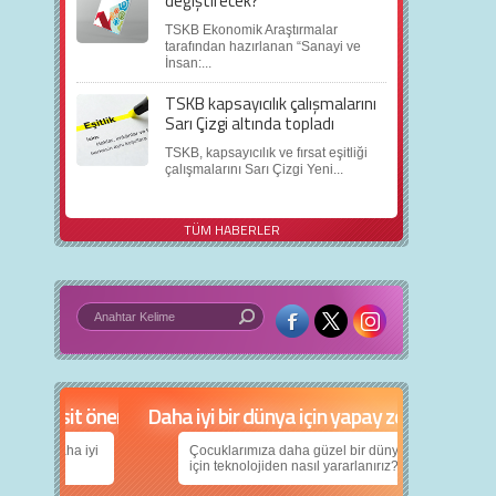
değiştirecek?
TSKB Ekonomik Araştırmalar
tarafından hazırlanan “Sanayi ve
İnsan:...
TSKB kapsayıcılık çalışmalarını
Sarı Çizgi altında topladı
TSKB, kapsayıcılık ve fırsat eşitliği
çalışmalarını Sarı Çizgi Yeni...
TÜM HABERLER
Daha iyi bir dünya için yapay zekâ
Çocuklarımıza daha güzel bir dünya bırakabilmek
için teknolojiden nasıl yararlanırız?