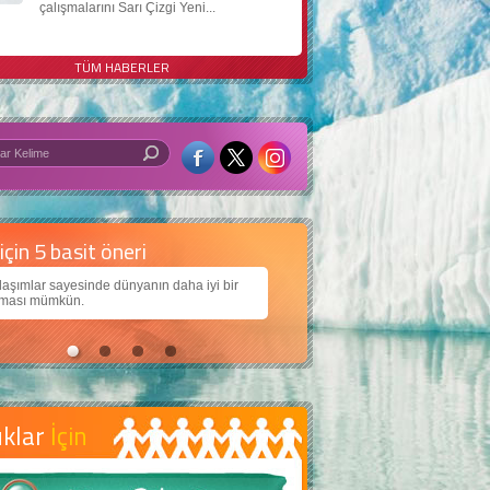
çalışmalarını Sarı Çizgi Yeni...
TÜM HABERLER
 iyi bir dünya için yapay zekâ
arımıza daha güzel bir dünya bırakabilmek için
jiden nasıl yararlanırız?
uklar
İçin