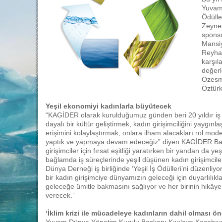
Yuvam 
Ödülle
Zeynep
sponso
Mansiy
Reyhan 
karşıl
değerl
Özesmi
Öztürk
Yeşil ekonomiyi kadınlarla büyütecek
“KAGİDER olarak kurulduğumuz günden beri 20 yıldır iş 
dayalı bir kültür geliştirmek, kadın girişimciliğini yaygınl
erişimini kolaylaştırmak, onlara ilham alacakları rol mo
yaptık ve yapmaya devam edeceğiz” diyen KAGİDER Baş
girişimciler için fırsat eşitliği yaratırken bir yandan da 
bağlamda iş süreçlerinde yeşil düşünen kadın girişimcil
Dünya Derneği iş birliğinde ‘Yeşil İş Ödülleri’ni düzenli
bir kadın girişimciye dünyamızın geleceği için duyarlılıkla
geleceğe ümitle bakmasını sağlıyor ve her birinin hikâyes
verecek.”
‘İklim krizi ile mücadeleye kadınların dahil olması ön