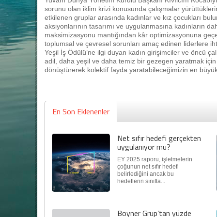
Yuvam Dünya Yönetim Kurulu Başkanı Kıvılcım Kocabıyık i
sorunu olan iklim krizi konusunda çalışmalar yürüttüklerini
etkilenen gruplar arasında kadınlar ve kız çocukları bul
aksiyonlarının tasarımı ve uygulanmasına kadınların dah
maksimizasyonu mantığından kâr optimizasyonuna geçe
toplumsal ve çevresel sorunları amaç edinen liderlere ih
Yeşil İş Ödülü’ne ilgi duyan kadın girişimciler ve öncü çal
adil, daha yeşil ve daha temiz bir gezegen yaratmak için fı
dönüştürerek kolektif fayda yaratabileceğimizin en büyük
En Son Eklenenler
Net sıfır hedefi gerçekten
uygulanıyor mu?
EY 2025 raporu, işletmelerin
çoğunun net sıfır hedefi
belirlediğini ancak bu
hedeflerin sınıfta...
Boyner Grup’tan yüzde