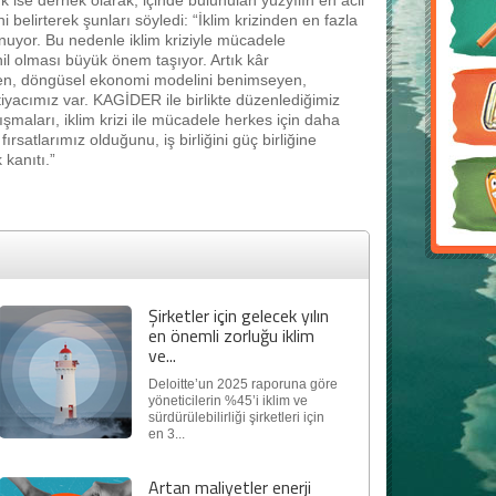
se dernek olarak, içinde bulunulan yüzyılın en acil
 belirterek şunları söyledi: “İklim krizinden en fazla
unuyor. Bu nedenle iklim kriziyle mücadele
il olması büyük önem taşıyor. Artık kâr
n, döngüsel ekonomi modelini benimseyen,
tiyacımız var. KAGİDER ile birlikte düzenlediğimiz
ışmaları, iklim krizi ile mücadele herkes için daha
rsatlarımız olduğunu, iş birliğini güç birliğine
 kanıtı.”
Şirketler için gelecek yılın
en önemli zorluğu iklim
ve...
Deloitte’un 2025 raporuna göre
yöneticilerin %45’i iklim ve
sürdürülebilirliği şirketleri için
en 3...
Artan maliyetler enerji