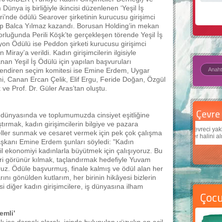
Dünya iş birliğiyle ikincisi düzenlenen ‘Yeşil İş
ri’nde ödülü Searover şirketinin kurucusu girişimci
 Balca Yılmaz kazandı. Borusan Holding’in mekan
rluğunda Perili Köşk’te gerçekleşen törende Yeşil İş
on Ödülü ise Peddon şirketi kurucusu girişimci
Miray’a verildi. Kadın girişimcilerin ilgisiyle
anan Yeşil İş Ödülü için yapılan başvuruları
endiren seçim komitesi ise Emine Erdem, Uygar
, Canan Ercan Çelik, Elif Ergu, Feride Doğan, Özgül
 ve Prof. Dr. Güler Aras’tan oluştu.
Çevre için 5 basit öneri
Daha
dünyasında ve toplumumuzda cinsiyet eşitliğine
aştırmak, kadın girişimcilerin bilgiye ve pazara
Çevreci yaklaşımlar
sayesinde dünyanın daha iyi bir
Çocukl
deller sunmak ve cesaret vermek için pek çok çalışma
yer halini alması mümkün.
teknolo
kanı Emine Erdem şunları söyledi: "Kadın
yeşil ekonomiyi kadınlarla büyütmek için çalışıyoruz. Bu
eri görünür kılmak, taçlandırmak hedefiyle Yuvam
yoruz. Ödüle başvurmuş, finale kalmış ve ödül alan her
rını gönülden kutlarım, her birinin hikâyesi bizlerin
i diğer kadın girişimcilere, iş dünyasına ilham
Çoc
emli’