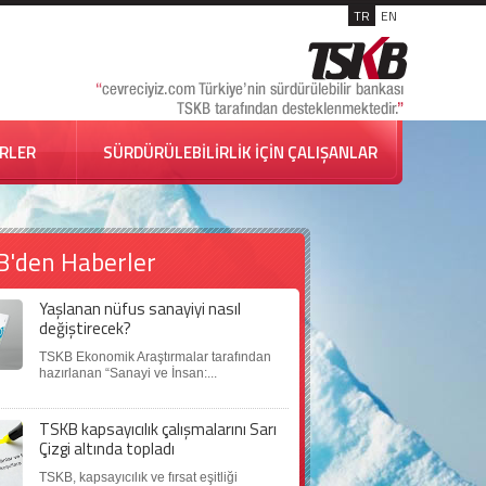
TR
EN
İRLER
SÜRDÜRÜLEBİLİRLİK İÇİN ÇALIŞANLAR
B'den Haberler
Yaşlanan nüfus sanayiyi nasıl
değiştirecek?
TSKB Ekonomik Araştırmalar tarafından
hazırlanan “Sanayi ve İnsan:...
TSKB kapsayıcılık çalışmalarını Sarı
Çizgi altında topladı
TSKB, kapsayıcılık ve fırsat eşitliği