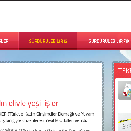
RLER
SÜRDÜRÜLEBİLİR İŞ
SÜRDÜRÜLEBİLİR FİK
TSK
n eliyle yeşil işler
ER (Türkiye Kadın Girişimciler Derneği) ve Yuvam
iş birliğiyle düzenlenen Yeşil İş Ödülleri verildi.
 KAGİDER (Türkiye Kadın Girişimciler Derneği) ve