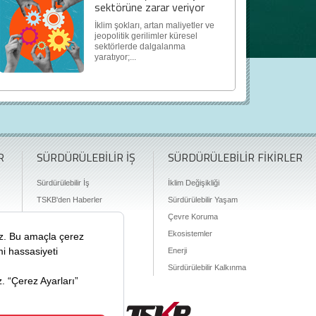
sektörüne zarar veriyor
İklim şokları, artan maliyetler ve
jeopolitik gerilimler küresel
sektörlerde dalgalanma
yaratıyor;...
R
SÜRDÜRÜLEBİLİR İŞ
SÜRDÜRÜLEBİLİR FİKİRLER
Sürdürülebilir İş
İklim Değişikliği
TSKB'den Haberler
Sürdürülebilir Yaşam
Finansman Olanakları
Çevre Koruma
Ekosistemler
Enerji
Sürdürülebilir Kalkınma