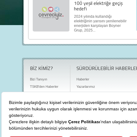
100 yeşil elektriğe geçiş
hedefi
2024 yılında kullandığı
elektriğinin yarısını yenilenebilir
enerjiden karşılayan Boyner
Grup, 2025...
BİZ KİMİZ?
SÜRDÜRÜLEBİLİR HABERLE
Bizi Tanıyın
Haberler
TSKB'den Haberler
Yazarlarımız
Sıkça Sorulan Sorular
Röportajlar
Basın Odası
Sürdürülebilirlik Kütüphanesi
Bize Ulaşın
Karbon Sayacı
Politikalarımız