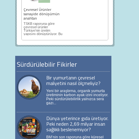
Çevresel Ürünler
sanayide dönüşümün
anahtarı
TSKB raporuna göre
çevresel ürünler
Türkiye’nin üretim
yapısını dönüştürüyor. Bu
alan ihracat katma...
Sürdürülebilir Fikirler
Bir yumurtanın çevresel
maliyetini nasıl ölçmeliyiz?
Yeni bir araştırma, organik yumurta
üretiminin karbon ayak izini inceliyor.
Peki sürdürülebilirlik yalnızca sera
gazı...
Dünya yeterince gıda üretiyor.
Peki neden 2,69 milyar insan
sağlıklı beslenemiyor?
BM’nin son raporuna göre küresel