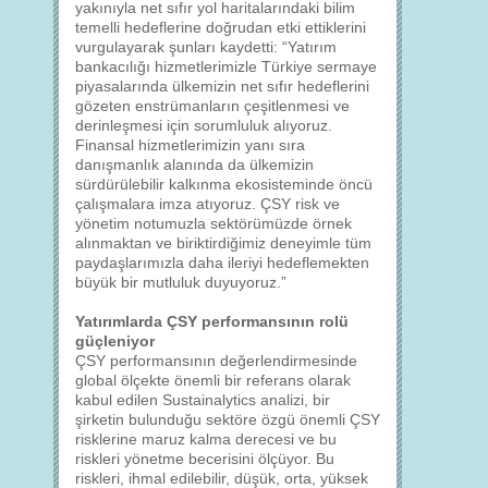
yakınıyla net sıfır yol haritalarındaki bilim
temelli hedeflerine doğrudan etki ettiklerini
vurgulayarak şunları kaydetti: “Yatırım
bankacılığı hizmetlerimizle Türkiye sermaye
piyasalarında ülkemizin net sıfır hedeflerini
gözeten enstrümanların çeşitlenmesi ve
derinleşmesi için sorumluluk alıyoruz.
Finansal hizmetlerimizin yanı sıra
danışmanlık alanında da ülkemizin
sürdürülebilir kalkınma ekosisteminde öncü
çalışmalara imza atıyoruz. ÇSY risk ve
yönetim notumuzla sektörümüzde örnek
alınmaktan ve biriktirdiğimiz deneyimle tüm
paydaşlarımızla daha ileriyi hedeflemekten
büyük bir mutluluk duyuyoruz.”
Yatırımlarda ÇSY performansının rolü
güçleniyor
ÇSY performansının değerlendirmesinde
global ölçekte önemli bir referans olarak
kabul edilen Sustainalytics analizi, bir
şirketin bulunduğu sektöre özgü önemli ÇSY
risklerine maruz kalma derecesi ve bu
riskleri yönetme becerisini ölçüyor. Bu
riskleri, ihmal edilebilir, düşük, orta, yüksek