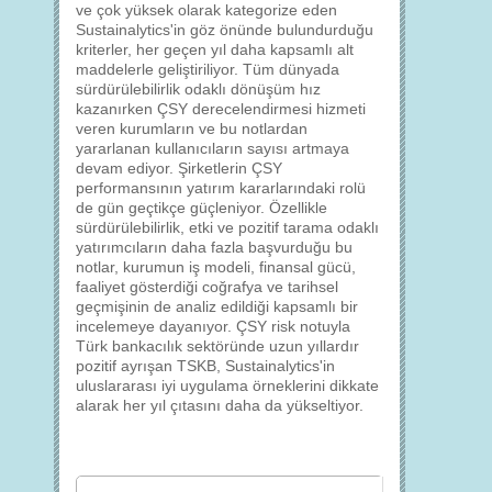
ve çok yüksek olarak kategorize eden
Sustainalytics'in göz önünde bulundurduğu
kriterler, her geçen yıl daha kapsamlı alt
maddelerle geliştiriliyor. Tüm dünyada
sürdürülebilirlik odaklı dönüşüm hız
kazanırken ÇSY derecelendirmesi hizmeti
veren kurumların ve bu notlardan
yararlanan kullanıcıların sayısı artmaya
devam ediyor. Şirketlerin ÇSY
performansının yatırım kararlarındaki rolü
de gün geçtikçe güçleniyor. Özellikle
sürdürülebilirlik, etki ve pozitif tarama odaklı
yatırımcıların daha fazla başvurduğu bu
notlar, kurumun iş modeli, finansal gücü,
faaliyet gösterdiği coğrafya ve tarihsel
geçmişinin de analiz edildiği kapsamlı bir
incelemeye dayanıyor. ÇSY risk notuyla
Türk bankacılık sektöründe uzun yıllardır
pozitif ayrışan TSKB, Sustainalytics'in
uluslararası iyi uygulama örneklerini dikkate
alarak her yıl çıtasını daha da yükseltiyor.