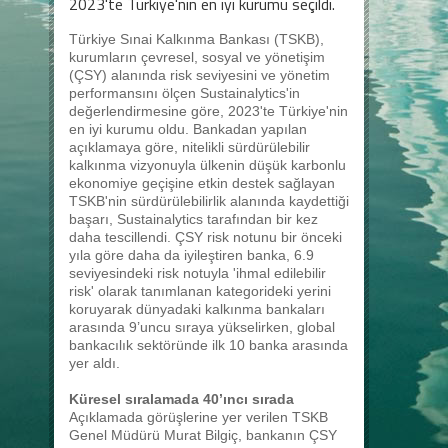
2023'te Türkiye'nin en iyi kurumu seçildi.
Türkiye Sınai Kalkınma Bankası (TSKB),
kurumların çevresel, sosyal ve yönetişim
(ÇSY) alanında risk seviyesini ve yönetim
performansını ölçen Sustainalytics'in
değerlendirmesine göre, 2023'te Türkiye'nin
en iyi kurumu oldu. Bankadan yapılan
açıklamaya göre, nitelikli sürdürülebilir
kalkınma vizyonuyla ülkenin düşük karbonlu
ekonomiye geçişine etkin destek sağlayan
TSKB'nin sürdürülebilirlik alanında kaydettiği
başarı, Sustainalytics tarafından bir kez
daha tescillendi. ÇSY risk notunu bir önceki
yıla göre daha da iyileştiren banka, 6.9
seviyesindeki risk notuyla 'ihmal edilebilir
risk' olarak tanımlanan kategorideki yerini
koruyarak dünyadaki kalkınma bankaları
arasında 9’uncu sıraya yükselirken, global
bankacılık sektöründe ilk 10 banka arasında
yer aldı.
Küresel sıralamada 40’ıncı sırada
Açıklamada görüşlerine yer verilen TSKB
Genel Müdürü Murat Bilgiç, bankanın ÇSY