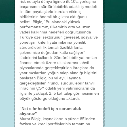
risk notuyla dünya liginde ilk 10'a yerleşme
başarısının sürdürülebilirlik odaklı iş modeli
ile tüm paydaşlarla kurulan etkin iş
birliklerinin önemli bir çıktısı olduğunu
belirtti. Bilgiç, “Bu alandaki yüksek
performansımız, ülkemizin orta ve uzun
vadeli kalkınma hedefleri doğrultusunda
Türkiye özel sektörünün çevresel, sosyal ve
yönetişim kriterli yatırımlarına yönelik
sürdürülebilirlik temalı özellikli fonlar
çekmemize doğrudan katkı sağlıyor”
ifadelerini kullandı. Sürdürülebilir yatırımları
finanse etmek üzere uluslararası tahvil
piyasalarında gerçekleştirilen ihraçlara da
yatırımcılardan yoğun talep alındığı bilgisini
paylaşan Bilgiç, bu yıl eylül ayında
gerçekleştirilen 4’üncü sürdürülebilir tahvil
ihracının ÇSY odaklı yeni yatırımcıların da
ilgisi ile yaklaşık 2. 5 kat talep görmesinin en
büyük gösterge olduğunu aktardı.
“Net sıfır hedefi için sorumluluk
alıyoruz”
Murat Bilgiç, kaynaklarının yüzde 85'inden
fazlası ve kredi portföylerinin tamamına