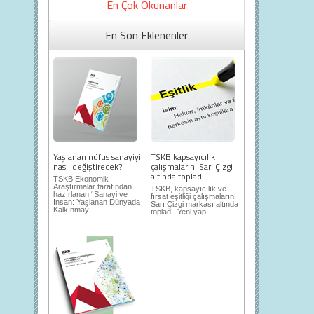
En Çok Okunanlar
En Son Eklenenler
Yaşlanan nüfus sanayiyi
TSKB kapsayıcılık
nasıl değiştirecek?
çalışmalarını Sarı Çizgi
altında topladı
TSKB Ekonomik
Araştırmalar tarafından
TSKB, kapsayıcılık ve
hazırlanan “Sanayi ve
fırsat eşitliği çalışmalarını
İnsan: Yaşlanan Dünyada
Sarı Çizgi markası altında
Kalkınmayı...
topladı. Yeni yapı...