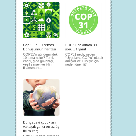
Cop31'in 10 teması:
COP31 hakkında 31
Dönüşümün haritası
soru 31 yanıt
COP31’in gündemindeki
COP31 nedir, neden
10 tema neler? Temiz
“Uygulama COP’u” olarak
enerji, gıda güvenliği,
anılıyor ve Türkiye için
yeşil sanayi ve iklim
neden önemli?
finansmanı...
Dünyadaki çocukların
yaklaşık yarısı en az üç
iklim karşı...