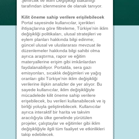
Şehircilik ve İklim Değişikliği Bakanlığı
tarafından izlenmesine de olanak tanıyor.
Kilit öneme sahip verilere erişilebilecek
Portal sayesinde kullanıcılar, içerikleri
ihtiyaçlarına göre filtreleme, Türkiye'nin iklim
değişikliği politikaları, ulusal stratejileri ve
eylem planları hakkında bilgi edinme;
güncel ulusal ve uluslararası mevzuat ile
düzenlemeler hakkında bilgi sahibi olma
ayrıca araştırma, rapor ve eğitim
materyallerine erişim gibi imkânlardan
faydalanabiliyor. Portalda, sera gazı
emisyonları, sıcaklık değişimleri ve yağış
oranları gibi Türkiye'nin iklim değişikliği
verilerine ilişkin analizler de yer alıyor. Bu
sayede kullanıcılar, iklim değişikliğiyle
mücadelede kilit öneme sahip verilere
erişebilecek, bu verileri kullanabilecek ve iş
birliği yoluyla geliştirebilecek. Kullanıcılar
ayrıca interaktif bir harita ve takvim
aracılığıyla ülke genelinde yürütülen
projeler, çalıştaylar ve eğitimler gibi iklim
değişikliğiyle ilgili tüm faaliyet ve etkinlikleri
takip edebilecek.