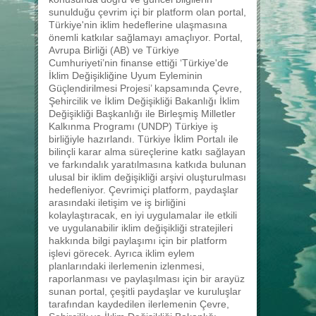
sunulduğu çevrim içi bir platform olan portal,
Türkiye'nin iklim hedeflerine ulaşmasına
önemli katkılar sağlamayı amaçlıyor. Portal,
Avrupa Birliği (AB) ve Türkiye
Cumhuriyeti’nin finanse ettiği ‘Türkiye'de
İklim Değişikliğine Uyum Eyleminin
Güçlendirilmesi Projesi’ kapsamında Çevre,
Şehircilik ve İklim Değişikliği Bakanlığı İklim
Değişikliği Başkanlığı ile Birleşmiş Milletler
Kalkınma Programı (UNDP) Türkiye iş
birliğiyle hazırlandı. Türkiye İklim Portalı ile
bilinçli karar alma süreçlerine katkı sağlayan
ve farkındalık yaratılmasına katkıda bulunan
ulusal bir iklim değişikliği arşivi oluşturulması
hedefleniyor. Çevrimiçi platform, paydaşlar
arasındaki iletişim ve iş birliğini
kolaylaştıracak, en iyi uygulamalar ile etkili
ve uygulanabilir iklim değişikliği stratejileri
hakkında bilgi paylaşımı için bir platform
işlevi görecek. Ayrıca iklim eylem
planlarındaki ilerlemenin izlenmesi,
raporlanması ve paylaşılması için bir arayüz
sunan portal, çeşitli paydaşlar ve kuruluşlar
tarafından kaydedilen ilerlemenin Çevre,