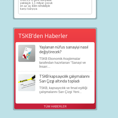
UNICEF’e göre dünyada
yaklaşık 1,1 milyar çocuk
en az üç iklim tehdidiyle
karşı karşıya
TSKB'den Haberler
Yaşlanan nüfus sanayiyi nasıl
değiştirecek?
TSKB Ekonomik Araştırmalar
tarafından hazırlanan “Sanayi ve
İnsan:...
TSKB kapsayıcılık çalışmalarını
Sarı Çizgi altında topladı
TSKB, kapsayıcılık ve fırsat eşitliği
çalışmalarını Sarı Çizgi Yeni...
TÜM HABERLER