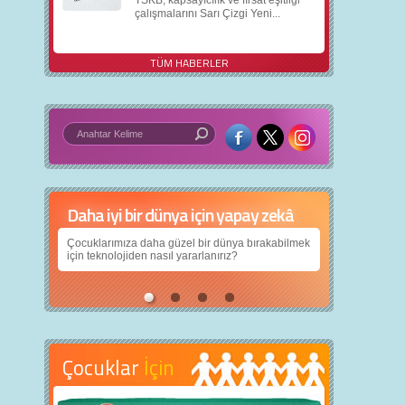
TSKB, kapsayıcılık ve fırsat eşitliği
çalışmalarını Sarı Çizgi Yeni...
TÜM HABERLER
Daha iyi bir dünya için yapay zekâ
Çocuklarımıza daha güzel bir dünya bırakabilmek
için teknolojiden nasıl yararlanırız?
Çocuklar
İçin