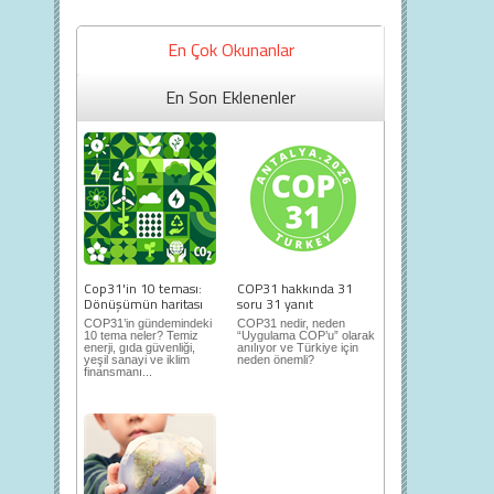
En Çok Okunanlar
En Son Eklenenler
Cop31'in 10 teması:
COP31 hakkında 31
Dönüşümün haritası
soru 31 yanıt
COP31’in gündemindeki
COP31 nedir, neden
10 tema neler? Temiz
“Uygulama COP’u” olarak
enerji, gıda güvenliği,
anılıyor ve Türkiye için
yeşil sanayi ve iklim
neden önemli?
finansmanı...