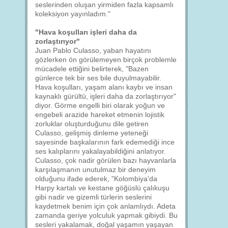
seslerinden oluşan yirmiden fazla kapsamlı
koleksiyon yayınladım."
"Hava koşulları işleri daha da
zorlaştırıyor"
Juan Pablo Culasso, yaban hayatını
gözlerken ön görülemeyen birçok problemle
mücadele ettiğini belirterek, "Bazen
günlerce tek bir ses bile duyulmayabilir.
Hava koşulları, yaşam alanı kaybı ve insan
kaynaklı gürültü, işleri daha da zorlaştırıyor"
diyor. Görme engelli biri olarak yoğun ve
engebeli arazide hareket etmenin lojistik
zorluklar oluşturduğunu dile getiren
Culasso, gelişmiş dinleme yeteneği
sayesinde başkalarının fark edemediği ince
ses kalıplarını yakalayabildiğini anlatıyor.
Culasso, çok nadir görülen bazı hayvanlarla
karşılaşmanın unutulmaz bir deneyim
olduğunu ifade ederek, "Kolombiya'da
Harpy kartalı ve kestane göğüslü çalıkuşu
gibi nadir ve gizemli türlerin seslerini
kaydetmek benim için çok anlamlıydı. Adeta
zamanda geriye yolculuk yapmak gibiydi. Bu
sesleri yakalamak, doğal yaşamın yaşayan