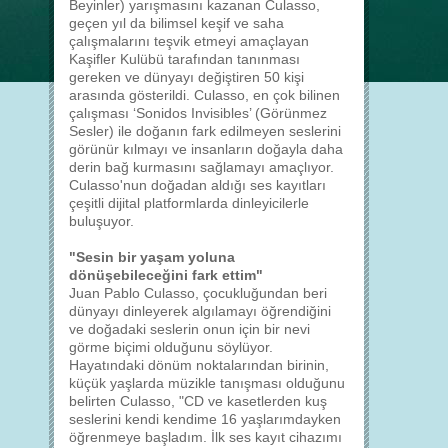
Beyinler) yarışmasını kazanan Culasso,
geçen yıl da bilimsel keşif ve saha
çalışmalarını teşvik etmeyi amaçlayan
Kaşifler Kulübü tarafından tanınması
gereken ve dünyayı değiştiren 50 kişi
arasında gösterildi. Culasso, en çok bilinen
çalışması ‘Sonidos Invisibles’ (Görünmez
Sesler) ile doğanın fark edilmeyen seslerini
görünür kılmayı ve insanların doğayla daha
derin bağ kurmasını sağlamayı amaçlıyor.
Culasso'nun doğadan aldığı ses kayıtları
çeşitli dijital platformlarda dinleyicilerle
buluşuyor.
"Sesin bir yaşam yoluna
dönüşebileceğini fark ettim"
Juan Pablo Culasso, çocukluğundan beri
dünyayı dinleyerek algılamayı öğrendiğini
ve doğadaki seslerin onun için bir nevi
görme biçimi olduğunu söylüyor.
Hayatındaki dönüm noktalarından birinin,
küçük yaşlarda müzikle tanışması olduğunu
belirten Culasso, "CD ve kasetlerden kuş
seslerini kendi kendime 16 yaşlarımdayken
öğrenmeye başladım. İlk ses kayıt cihazımı