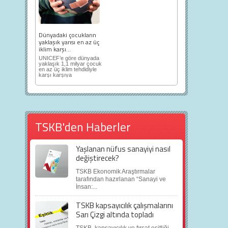
Dünyadaki çocukların
yaklaşık yarısı en az üç
iklim karşı...
UNICEF’e göre dünyada
yaklaşık 1,1 milyar çocuk
en az üç iklim tehdidiyle
karşı karşıya
TSKB'den Haberler
Yaşlanan nüfus sanayiyi nasıl
değiştirecek?
TSKB Ekonomik Araştırmalar
tarafından hazırlanan “Sanayi ve
İnsan:...
TSKB kapsayıcılık çalışmalarını
Sarı Çizgi altında topladı