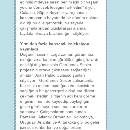
edindiğimdeyse sesin benim için bir yaşam
yoluna dönüşebileceğini fark ettim" diyor.
Culasso, Süper Beyinler yarışmasını
kazanmasının hayatında bir dönüm noktası
olduğunu dile getirerek, bu sayede
çalışmalarından uluslararası alanda
faydalanılmaya başlandığını söylüyor.
Yirmiden fazla kapsamlı koleksiyon
yayınladı
Doğanın sesinin çoğu zaman görünmez
olduğu ve arka plan gürültüsü gibi göz ardı
edildiği düşüncesinin Görünmez Sesler
projesinin ortaya çıkmasını sağladığını
anlatan Juan Pablo Culasso şunları
söylüyor: "Görünmez Sesler çalışmamla,
her sesin anlam taşıdığına ve ekosistem
sağlığının bir göstergesi olduğuna dikkat
çekmek istedim. Projenin adı hem görme
engelimi hem de kaydedip paylaştığım,
gözle görülmeyen ses manzaralarını
yansıtıyor. Çalışmalarım sonucunda
Pantanal, Atlantik Ormanları, Kolombiya,
Uruguay, Arjantin ve Antarktika gibi bölgeler
için ses rehberleri ve doğal ortam