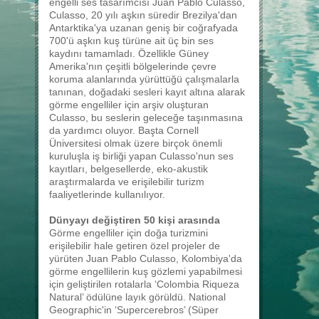
engelli ses tasarımcısı Juan Pablo Culasso,
Culasso, 20 yılı aşkın süredir Brezilya'dan
Antarktika'ya uzanan geniş bir coğrafyada
700'ü aşkın kuş türüne ait üç bin ses
kaydını tamamladı. Özellikle Güney
Amerika'nın çeşitli bölgelerinde çevre
koruma alanlarında yürüttüğü çalışmalarla
tanınan, doğadaki sesleri kayıt altına alarak
görme engelliler için arşiv oluşturan
Culasso, bu seslerin geleceğe taşınmasına
da yardımcı oluyor. Başta Cornell
Üniversitesi olmak üzere birçok önemli
kuruluşla iş birliği yapan Culasso'nun ses
kayıtları, belgesellerde, eko-akustik
araştırmalarda ve erişilebilir turizm
faaliyetlerinde kullanılıyor.
Dünyayı değiştiren 50 kişi arasında
Görme engelliler için doğa turizmini
erişilebilir hale getiren özel projeler de
yürüten Juan Pablo Culasso, Kolombiya'da
görme engellilerin kuş gözlemi yapabilmesi
için geliştirilen rotalarla ‘Colombia Riqueza
Natural’ ödülüne layık görüldü. National
Geographic'in ‘Supercerebros’ (Süper