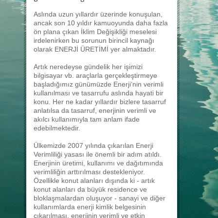
Aslında uzun yıllardır üzerinde konuşulan,
ancak son 10 yıldır kamuoyunda daha fazla
ön plana çıkan İklim Değişikliği meselesi
irdelenirken bu sorunun birincil kaynağı
olarak ENERJİ ÜRETİMİ yer almaktadır.
Artık neredeyse gündelik her işimizi
bilgisayar vb. araçlarla gerçekleştirmeye
başladığımız günümüzde Enerji’nin verimli
kullanılması ve tasarrufu aslında hayati bir
konu. Her ne kadar yıllardır bizlere tasarruf
anlatılsa da tasarruf, enerjinin verimli ve
akılcı kullanımıyla tam anlam ifade
edebilmektedir.
Ülkemizde 2007 yılında çıkarılan Enerji
Verimliliği yasası ile önemli bir adım atıldı.
Enerjinin üretimi, kullanımı ve dağıtımında
verimliliğin arttırılması destekleniyor.
Özellikle konut alanları dışında ki - artık
konut alanları da büyük residence ve
bloklaşmalardan oluşuyor - sanayi ve diğer
kullanımlarda enerji kimlik belgesinin
çıkarılması, enerjinin verimli ve etkin