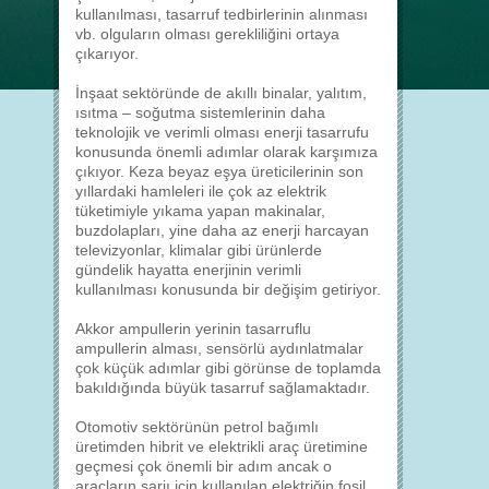
kullanılması, tasarruf tedbirlerinin alınması
vb. olguların olması gerekliliğini ortaya
çıkarıyor.
İnşaat sektöründe de akıllı binalar, yalıtım,
ısıtma – soğutma sistemlerinin daha
teknolojik ve verimli olması enerji tasarrufu
konusunda önemli adımlar olarak karşımıza
çıkıyor. Keza beyaz eşya üreticilerinin son
yıllardaki hamleleri ile çok az elektrik
tüketimiyle yıkama yapan makinalar,
buzdolapları, yine daha az enerji harcayan
televizyonlar, klimalar gibi ürünlerde
gündelik hayatta enerjinin verimli
kullanılması konusunda bir değişim getiriyor.
Akkor ampullerin yerinin tasarruflu
ampullerin alması, sensörlü aydınlatmalar
çok küçük adımlar gibi görünse de toplamda
bakıldığında büyük tasarruf sağlamaktadır.
Otomotiv sektörünün petrol bağımlı
üretimden hibrit ve elektrikli araç üretimine
geçmesi çok önemli bir adım ancak o
araçların şarjı için kullanılan elektriğin fosil