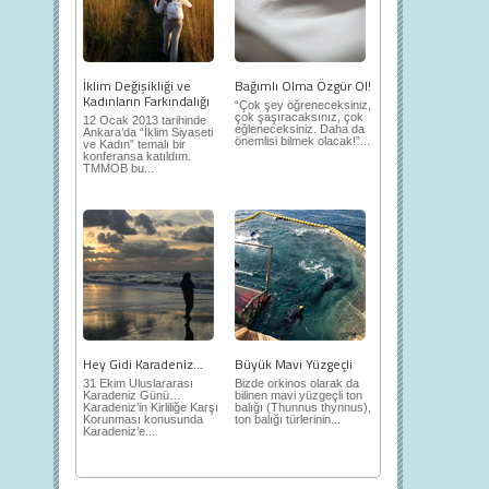
İklim Değişikliği ve
Bağımlı Olma Özgür Ol!
Kadınların Farkındalığı
“Çok şey öğreneceksiniz,
çok şaşıracaksınız, çok
12 Ocak 2013 tarihinde
eğleneceksiniz. Daha da
Ankara’da “İklim Siyaseti
önemlisi bilmek olacak!”...
ve Kadın” temalı bir
konferansa katıldım.
TMMOB bu...
Hey Gidi Karadeniz…
Büyük Mavi Yüzgeçli
31 Ekim Uluslararası
Bizde orkinos olarak da
Karadeniz Günü…
bilinen mavi yüzgeçli ton
Karadeniz’in Kirliliğe Karşı
balığı (Thunnus thynnus),
Korunması konusunda
ton balığı türlerinin...
Karadeniz’e...