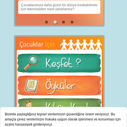
nın daha iyi
Çocuklarımıza daha güzel bir dünya bırakabilmek
için teknolojiden nasıl yararlanırız?
Çocuklar
İçin