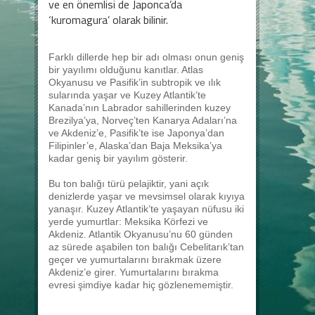
ve en önemlisi de Japonca’da
‘kuromagura’ olarak bilinir.
Farklı dillerde hep bir adı olması onun geniş
bir yayılımı olduğunu kanıtlar. Atlas
Okyanusu ve Pasifik’in subtropik ve ılık
sularında yaşar ve Kuzey Atlantik’te
Kanada’nın Labrador sahillerinden kuzey
Brezilya’ya, Norveç’ten Kanarya Adaları’na
ve Akdeniz’e, Pasifik’te ise Japonya’dan
Filipinler’e, Alaska’dan Baja Meksika’ya
kadar geniş bir yayılım gösterir.
Bu ton balığı türü pelajiktir, yani açık
denizlerde yaşar ve mevsimsel olarak kıyıya
yanaşır. Kuzey Atlantik’te yaşayan nüfusu iki
yerde yumurtlar: Meksika Körfezi ve
Akdeniz. Atlantik Okyanusu’nu 60 günden
az sürede aşabilen ton balığı Cebelitarık’tan
geçer ve yumurtalarını bırakmak üzere
Akdeniz’e girer. Yumurtalarını bırakma
evresi şimdiye kadar hiç gözlenememiştir.