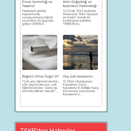
Enerji Verimliliği ve
İklim Değişikliği ve
Tasarruf
Kadınların Farkındalığı
Hepimizin günlük
12 Ocak 2013 tarihinde
hayatımızda
Ankara’da “İklim Siyaseti
vazgeçemeyeceğimiz
ve Kadın” temalı bir
unsurların en başında
konferansa katıldım.
geliyor ENERJİ.
TMMOB bu...
Yaşantımızı...
Bağımlı Olma Özgür Ol!
Hey Gidi Karadeniz…
“Çok şey öğreneceksiniz,
31 Ekim Uluslararası
çok şaşıracaksınız, çok
Karadeniz Günü…
eğleneceksiniz. Daha da
Karadeniz’in Kirliliğe Karşı
önemlisi bilmek olacak!”...
Korunması konusunda
Karadeniz’e...
TSKB'den Haberler