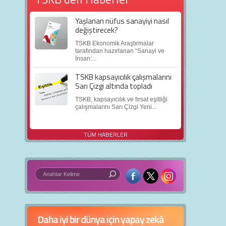
Yaşlanan nüfus sanayiyi nasıl
değiştirecek?
TSKB Ekonomik Araştırmalar
tarafından hazırlanan “Sanayi ve
İnsan:...
TSKB kapsayıcılık çalışmalarını
Sarı Çizgi altında topladı
TSKB, kapsayıcılık ve fırsat eşitliği
çalışmalarını Sarı Çizgi Yeni...
TÜM HABERLER
in 5 basit öneri
Daha iyi bir dünya için yapay zekâ