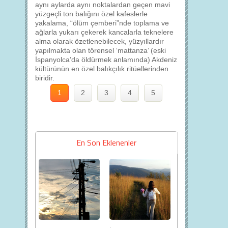
aynı aylarda aynı noktalardan geçen mavi
yüzgeçli ton balığını özel kafeslerle
yakalama, “ölüm çemberi”nde toplama ve
ağlarla yukarı çekerek kancalarla teknelere
alma olarak özetlenebilecek, yüzyıllardır
yapılmakta olan törensel ‘mattanza’ (eski
İspanyolca’da öldürmek anlamında) Akdeniz
kültürünün en özel balıkçılık ritüellerinden
biridir.
1
2
3
4
5
En Son Eklenenler