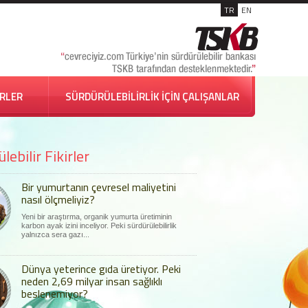
TR
EN
İRLER
SÜRDÜRÜLEBİLİRLİK İÇİN ÇALIŞANLAR
lebilir Fikirler
Bir yumurtanın çevresel maliyetini
nasıl ölçmeliyiz?
Yeni bir araştırma, organik yumurta üretiminin
karbon ayak izini inceliyor. Peki sürdürülebilirlik
yalnızca sera gazı...
Dünya yeterince gıda üretiyor. Peki
neden 2,69 milyar insan sağlıklı
beslenemiyor?