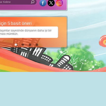
 iyi bir dünya için yapay zekâ
larımıza daha güzel bir dünya bırakabilmek için
ojiden nasıl yararlanırız?