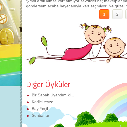
Şimdi artık kimse kart atmıyor sevdiklerine; mektuplar ya
göndersem acaba heyecanıyla kart seçmiyor. Ne güzel h
1
2
Diğer Öyküler
Bir Sabah Uyandım ki...
Kedici teyze
Bay Yeşil
Sonbahar