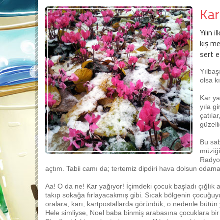
Kar
Yılın 
kış me
sert e
Yılbaş
olsa k
Kar ya
yıla g
çatıla
güzell
Bu sab
müziği
Radyo
açtım. Tabii camı da; tertemiz dipdiri hava dolsun odama
Aa! O da ne! Kar yağıyor! İçimdeki çocuk başladı çığlık 
takıp sokağa fırlayacakmış gibi. Sıcak bölgenin çocuğ
oralara, karı, kartpostallarda görürdük, o nedenle bütün 
Hele simliyse, Noel baba binmiş arabasına çocuklara bir