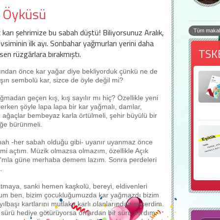
 Öyküsü
ilk karı şehrimize bu sabah düştü! Biliyorsunuz Aralık,
Tüm makal
vsiminin ilk ayı. Sonbahar yağmurları yerini daha
TSK
sen rüzgârlara bırakmıştı.
ından önce kar yağar diye bekliyorduk çünkü ne de
ışın sembolü kar, sizce de öyle değil mi?
ğmadan geçen kış, kış sayılır mı hiç? Özellikle yeni
irerken şöyle lapa lapa bir kar yağmalı, damlar,
r, ağaçlar bembeyaz karla örtülmeli, şehir büyülü bir
iğe bürünmeli.
ah -her sabah olduğu gibi- uyanır uyanmaz önce
mi açtım. Müzik olmazsa olmazım, özellikle Açık
'mla güne merhaba demem lazım. Sonra perdeleri
.
atmaya, sanki hemen kaşkolü, bereyi, eldivenleri
uyum ben, bizim çocukluğumuzda kar yağmazdı bizim
yılbaşı kartlarını mutlaka karlı olanlarından seçerdim.
 sürü hediye götürüyorsa onlardan bir sürü alırdım.