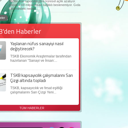
BM’nin son raporuna göre küresel açlık azalıyor.
Ancak 2,69 milyar insan sağlıklı beslenemiyor. Gıda
sistemindeki neden...
eler
B'den Haberler
Yaşlanan nüfus sanayiyi nasıl
değiştirecek?
TSKB Ekonomik Araştırmalar tarafından
hazırlanan “Sanayi ve İnsan:...
TSKB kapsayıcılık çalışmalarını Sarı
Çizgi altında topladı
TSKB, kapsayıcılık ve fırsat eşitliği
çalışmalarını Sarı Çizgi Yeni...
TÜM HABERLER