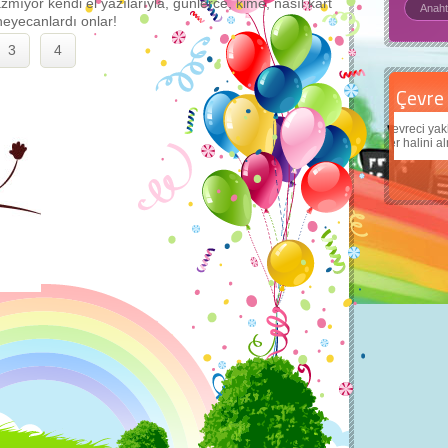
zmıyor kendi el yazılarıyla, günlerce, kime, nasıl kart
eyecanlardı onlar!
3
4
Çevre için 5 basit öneri
Daha
Çevreci yaklaşımlar
sayesinde dünyanın daha iyi bir
Çocuk
yer halini alması mümkün.
teknol