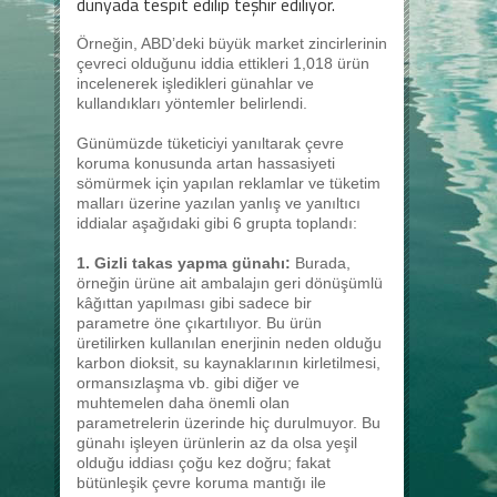
dünyada tespit edilip teşhir ediliyor.
Örneğin, ABD’deki büyük market zincirlerinin
çevreci olduğunu iddia ettikleri 1,018 ürün
incelenerek işledikleri günahlar ve
kullandıkları yöntemler belirlendi.
Günümüzde tüketiciyi yanıltarak çevre
koruma konusunda artan hassasiyeti
sömürmek için yapılan reklamlar ve tüketim
malları üzerine yazılan yanlış ve yanıltıcı
iddialar aşağıdaki gibi 6 grupta toplandı:
1. Gizli takas yapma günahı:
Burada,
örneğin ürüne ait ambalajın geri dönüşümlü
kâğıttan yapılması gibi sadece bir
parametre öne çıkartılıyor. Bu ürün
üretilirken kullanılan enerjinin neden olduğu
karbon dioksit, su kaynaklarının kirletilmesi,
ormansızlaşma vb. gibi diğer ve
muhtemelen daha önemli olan
parametrelerin üzerinde hiç durulmuyor. Bu
günahı işleyen ürünlerin az da olsa yeşil
olduğu iddiası çoğu kez doğru; fakat
bütünleşik çevre koruma mantığı ile