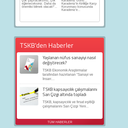
çok şaşıracaksınız, çok
Karadeniz Günü…
eğleneceksiniz. Daha da
Karadeniz’in Kirliliğe Karşı
önemlisi bilmek olacak!”...
Korunması konusunda
Karadeniz’e...
TSKB'den Haberler
Yaşlanan nüfus sanayiyi nasıl
değiştirecek?
TSKB Ekonomik Araştırmalar
tarafından hazırlanan “Sanayi ve
İnsan:...
TSKB kapsayıcılık çalışmalarını
Sarı Çizgi altında topladı
TSKB, kapsayıcılık ve fırsat eşitliği
çalışmalarını Sarı Çizgi Yeni...
TÜM HABERLER