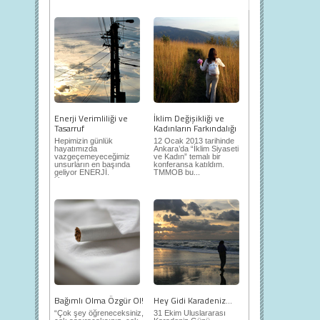
Enerji Verimliliği ve
İklim Değişikliği ve
Tasarruf
Kadınların Farkındalığı
Hepimizin günlük
12 Ocak 2013 tarihinde
hayatımızda
Ankara’da “İklim Siyaseti
vazgeçemeyeceğimiz
ve Kadın” temalı bir
unsurların en başında
konferansa katıldım.
geliyor ENERJİ.
TMMOB bu...
Yaşantımızı...
Bağımlı Olma Özgür Ol!
Hey Gidi Karadeniz…
“Çok şey öğreneceksiniz,
31 Ekim Uluslararası