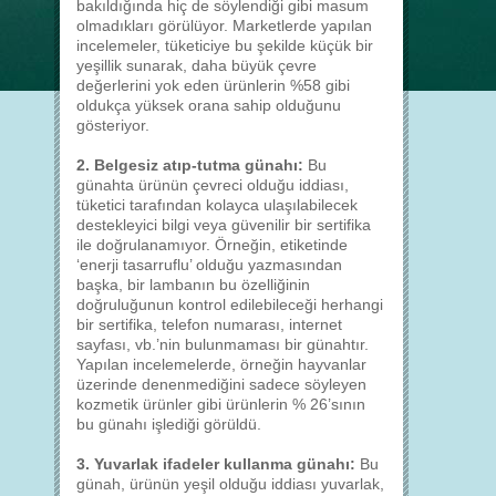
bakıldığında hiç de söylendiği gibi masum
olmadıkları görülüyor. Marketlerde yapılan
incelemeler, tüketiciye bu şekilde küçük bir
yeşillik sunarak, daha büyük çevre
değerlerini yok eden ürünlerin %58 gibi
oldukça yüksek orana sahip olduğunu
gösteriyor.
2. Belgesiz atıp-tutma günahı:
Bu
günahta ürünün çevreci olduğu iddiası,
tüketici tarafından kolayca ulaşılabilecek
destekleyici bilgi veya güvenilir bir sertifika
ile doğrulanamıyor. Örneğin, etiketinde
‘enerji tasarruflu’ olduğu yazmasından
başka, bir lambanın bu özelliğinin
doğruluğunun kontrol edilebileceği herhangi
bir sertifika, telefon numarası, internet
sayfası, vb.’nin bulunmaması bir günahtır.
Yapılan incelemelerde, örneğin hayvanlar
üzerinde denenmediğini sadece söyleyen
kozmetik ürünler gibi ürünlerin % 26’sının
bu günahı işlediği görüldü.
3. Yuvarlak ifadeler kullanma günahı:
Bu
günah, ürünün yeşil olduğu iddiası yuvarlak,