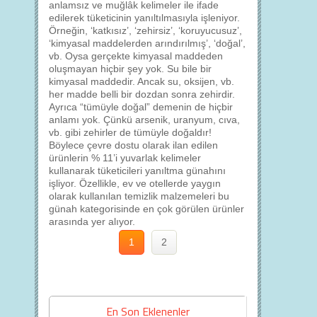
anlamsız ve muğlâk kelimeler ile ifade
edilerek tüketicinin yanıltılmasıyla işleniyor.
Örneğin, ‘katkısız’, ‘zehirsiz’, ‘koruyucusuz’,
‘kimyasal maddelerden arındırılmış’, ‘doğal’,
vb. Oysa gerçekte kimyasal maddeden
oluşmayan hiçbir şey yok. Su bile bir
kimyasal maddedir. Ancak su, oksijen, vb.
her madde belli bir dozdan sonra zehirdir.
Ayrıca “tümüyle doğal” demenin de hiçbir
anlamı yok. Çünkü arsenik, uranyum, cıva,
vb. gibi zehirler de tümüyle doğaldır!
Böylece çevre dostu olarak ilan edilen
ürünlerin % 11’i yuvarlak kelimeler
kullanarak tüketicileri yanıltma günahını
işliyor. Özellikle, ev ve otellerde yaygın
olarak kullanılan temizlik malzemeleri bu
günah kategorisinde en çok görülen ürünler
arasında yer alıyor.
1
2
En Son Eklenenler