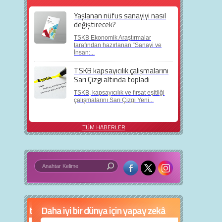
Yaşlanan nüfus sanayiyi nasıl
değiştirecek?
TSKB Ekonomik Araştırmalar
tarafından hazırlanan “Sanayi ve
İnsan:...
TSKB kapsayıcılık çalışmalarını
Sarı Çizgi altında topladı
TSKB, kapsayıcılık ve fırsat eşitliği
çalışmalarını Sarı Çizgi Yeni...
TÜM HABERLER
Daha iyi bir dünya için yapay zekâ