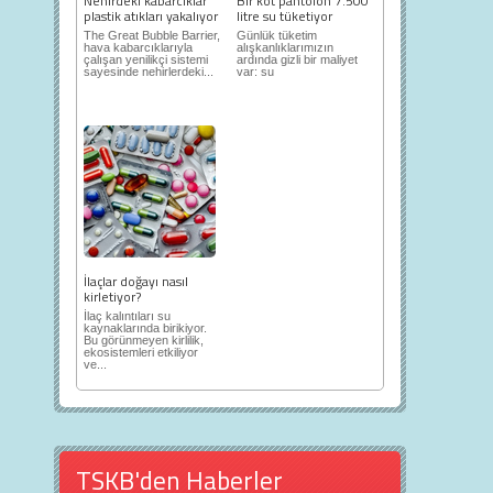
Nehirdeki kabarcıklar
Bir kot pantolon 7.500
plastik atıkları yakalıyor
litre su tüketiyor
The Great Bubble Barrier,
Günlük tüketim
hava kabarcıklarıyla
alışkanlıklarımızın
çalışan yenilikçi sistemi
ardında gizli bir maliyet
sayesinde nehirlerdeki...
var: su
İlaçlar doğayı nasıl
kirletiyor?
İlaç kalıntıları su
kaynaklarında birikiyor.
Bu görünmeyen kirlilik,
ekosistemleri etkiliyor
ve...
TSKB'den Haberler