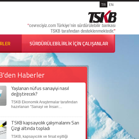
TR
EN
İRLER
SÜRDÜRÜLEBİLİRLİK İÇİN ÇALIŞANLAR
B'den Haberler
Yaşlanan nüfus sanayiyi nasıl
değiştirecek?
TSKB Ekonomik Araştırmalar tarafından
hazırlanan “Sanayi ve İnsan:...
TSKB kapsayıcılık çalışmalarını Sarı
Çizgi altında topladı
TSKB, kapsayıcılık ve fırsat eşitliği