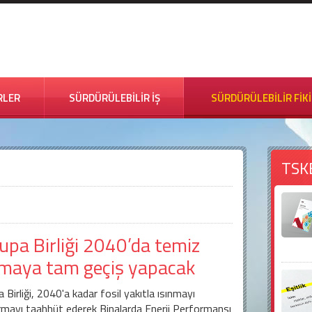
RLER
SÜRDÜRÜLEBİLİR İŞ
SÜRDÜRÜLEBİLİR FİK
TSK
upa Birliği 2040’da temiz
tmaya tam geçiş yapacak
 Birliği, 2040'a kadar fosil yakıtla ısınmayı
rmayı taahhüt ederek Binalarda Enerji Performansı