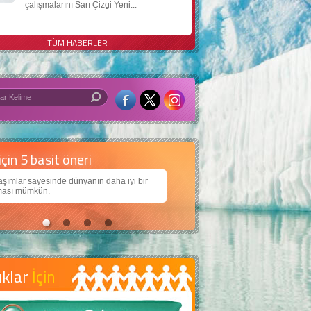
çalışmalarını Sarı Çizgi Yeni...
TÜM HABERLER
 iyi bir dünya için yapay zekâ
arımıza daha güzel bir dünya bırakabilmek için
jiden nasıl yararlanırız?
uklar
İçin