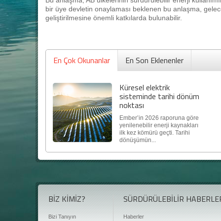
Bu anlaşma, AB ülkelerinin sürdürülebilir enerji kullanımı
bir üye devletin onaylaması beklenen bu anlaşma, gelecek
geliştirilmesine önemli katkılarda bulunabilir.
En Çok Okunanlar
En Son Eklenenler
Küresel elektrik
sisteminde tarihi dönüm
noktası
Ember’in 2026 raporuna göre
yenilenebilir enerji kaynakları
ilk kez kömürü geçti. Tarihi
dönüşümün...
BİZ KİMİZ?
SÜRDÜRÜLEBİLİR HABERLE
Bizi Tanıyın
Haberler