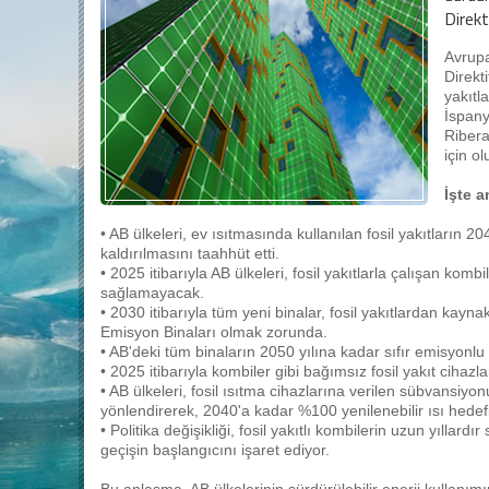
Direkt
Avrupa
Direkt
yakıtl
İspan
Ribera
için o
İşte 
• AB ülkeleri, ev ısıtmasında kullanılan fosil yakıtların
kaldırılmasını taahhüt etti.
• 2025 itibarıyla AB ülkeleri, fosil yakıtlarla çalışan komb
sağlamayacak.
• 2030 itibarıyla tüm yeni binalar, fosil yakıtlardan kayna
Emisyon Binaları olmak zorunda.
• AB'deki tüm binaların 2050 yılına kadar sıfır emisyonlu
• 2025 itibarıyla kombiler gibi bağımsız fosil yakıt ciha
• AB ülkeleri, fosil ısıtma cihazlarına verilen sübvansiy
yönlendirerek, 2040'a kadar %100 yenilenebilir ısı hede
• Politika değişikliği, fosil yakıtlı kombilerin uzun yılla
geçişin başlangıcını işaret ediyor.