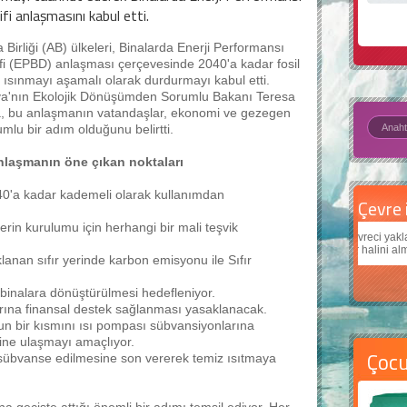
ifi anlaşmasını kabul etti.
 Birliği (AB) ülkeleri, Binalarda Enerji Performansı
ifi (EPBD) anlaşması çerçevesinde 2040'a kadar fosil
a ısınmayı aşamalı olarak durdurmayı kabul etti.
ya'nın Ekolojik Dönüşümden Sorumlu Bakanı Teresa
, bu anlaşmanın vatandaşlar, ekonomi ve gezegen
lumlu bir adım olduğunu belirtti.
anlaşmanın öne çıkan noktaları
 2040'a kadar kademeli olarak kullanımdan
Çevre için 5 basit öneri
Daha
ilerin kurulumu için herhangi bir mali teşvik
Çevreci yaklaşımlar
sayesinde dünyanın daha iyi bir
Çocukl
yer halini alması mümkün.
teknolo
klanan sıfır yerinde karbon emisyonu ile Sıfır
 binalara dönüştürülmesi hedefleniyor.
zlarına finansal destek sağlanması yasaklanacak.
onun bir kısmını ısı pompası sübvansiyonlarına
fine ulaşmayı amaçlıyor.
Çoc
rdır sübvanse edilmesine son vererek temiz ısıtmaya