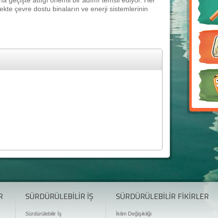
na geçişte attığı önemli bir adımı temsil ediyor. Her
te çevre dostu binaların ve enerji sistemlerinin
R
SÜRDÜRÜLEBİLİR İŞ
SÜRDÜRÜLEBİLİR FİKİRLER
Sürdürülebilir İş
İklim Değişikliği