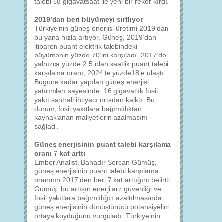
talebi 58 gigavatsaat ile yeni bir rekor kırdı.
2019’dan beri büyümeyi sırtlıyor
Türkiye’nin güneş enerjisi üretimi 2019’dan
bu yana hızla artıyor. Güneş, 2019’dan
itibaren puant elektrik talebindeki
büyümenin yüzde 70’ini karşıladı. 2017’de
yalnızca yüzde 2.5 olan saatlik puant talebi
karşılama oranı, 2024’te yüzde18’e ulaştı.
Bugüne kadar yapılan güneş enerjisi
yatırımları sayesinde, 16 gigavatlık fosil
yakıt santrali ihtiyacı ortadan kalktı. Bu
durum, fosil yakıtlara bağımlılıktan
kaynaklanan maliyetlerin azalmasını
sağladı.
Güneş enerjisinin puant talebi karşılama
oranı 7 kat arttı
Ember Analisti Bahadır Sercan Gümüş,
güneş enerjisinin puant talebi karşılama
oranının 2017’den beri 7 kat arttığını belirtti.
Gümüş, bu artışın enerji arz güvenliği ve
fosil yakıtlara bağımlılığın azaltılmasında
güneş enerjisinin dönüştürücü potansiyelini
ortaya koyduğunu vurguladı. Türkiye’nin