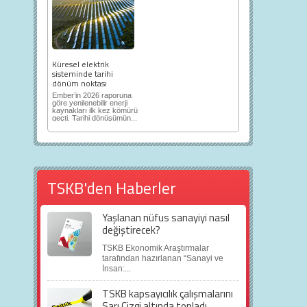
Küresel elektrik
sisteminde tarihi
dönüm noktası
Ember’in 2026 raporuna
göre yenilenebilir enerji
kaynakları ilk kez kömürü
geçti. Tarihi dönüşümün...
TSKB'den Haberler
Yaşlanan nüfus sanayiyi nasıl
değiştirecek?
TSKB Ekonomik Araştırmalar
tarafından hazırlanan “Sanayi ve
İnsan:...
TSKB kapsayıcılık çalışmalarını
Sarı Çizgi altında topladı