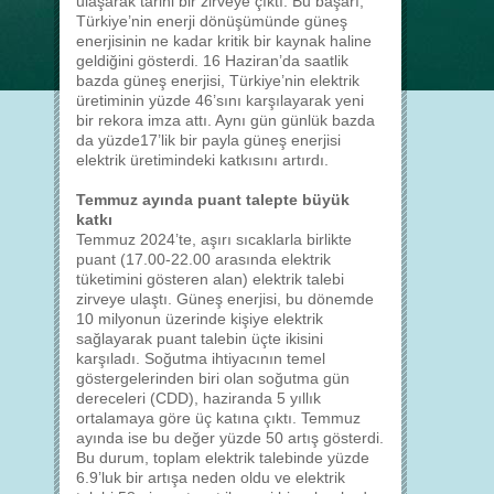
ulaşarak tarihi bir zirveye çıktı. Bu başarı,
Türkiye’nin enerji dönüşümünde güneş
enerjisinin ne kadar kritik bir kaynak haline
geldiğini gösterdi. 16 Haziran’da saatlik
bazda güneş enerjisi, Türkiye’nin elektrik
üretiminin yüzde 46’sını karşılayarak yeni
bir rekora imza attı. Aynı gün günlük bazda
da yüzde17’lik bir payla güneş enerjisi
elektrik üretimindeki katkısını artırdı.
Temmuz ayında puant talepte büyük
katkı
Temmuz 2024’te, aşırı sıcaklarla birlikte
puant (17.00-22.00 arasında elektrik
tüketimini gösteren alan) elektrik talebi
zirveye ulaştı. Güneş enerjisi, bu dönemde
10 milyonun üzerinde kişiye elektrik
sağlayarak puant talebin üçte ikisini
karşıladı. Soğutma ihtiyacının temel
göstergelerinden biri olan soğutma gün
dereceleri (CDD), haziranda 5 yıllık
ortalamaya göre üç katına çıktı. Temmuz
ayında ise bu değer yüzde 50 artış gösterdi.
Bu durum, toplam elektrik talebinde yüzde
6.9’luk bir artışa neden oldu ve elektrik