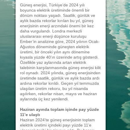
Güneş enerjisi, Türkiye’de 2024 yılı
boyunca elektrik üretiminde önemli bir
dönüm noktası yaşadı. Saatlik, günlük ve
aylık bazda rekorlar kırılan bu yıl, güneş
enerjisinin enerji arzındaki önemi bir kez
daha vurgulandı. Londra merkezli
uluslararası enerji düşünce kuruluşu
Ember’in analizine göre, 2024 yılının Ocak-
Ağustos döneminde güneşten elektrik
üretimi, bir önceki yılın aynı dönemine
kıyasla yüzde 40’ın üzerinde artış gösterdi.
Özellikle yaz aylarında artan elektrik
talebinin karşılanmasında güneş enerjisi kilit
rol oynadı. 2024 yılında, güneş enerjisinden
üretimde saatlik, günlük ve aylık bazda ardı
ardına rekorlar kırıldı. Geçen yıl temmuzda
ulaşılan üretim rekoru, bu yıl nisanda
aşılırken, rekorlar nisan, mayıs ve haziran
aylarında üç kez yenilendi.
Haziran ayında toplam içinde pay yüzde
11’e ulaştı
Haziran 2024’te güneş enerjisinin toplam
elektrik üretimi içindeki payı yüzde 11’e