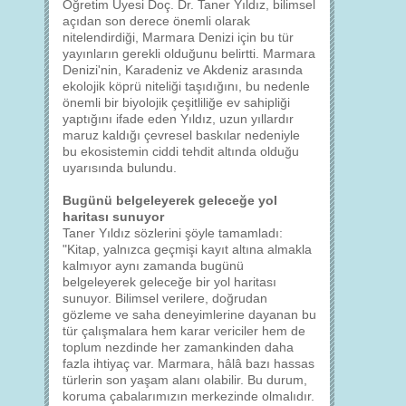
Öğretim Üyesi Doç. Dr. Taner Yıldız, bilimsel
açıdan son derece önemli olarak
nitelendirdiği, Marmara Denizi için bu tür
yayınların gerekli olduğunu belirtti. Marmara
Denizi'nin, Karadeniz ve Akdeniz arasında
ekolojik köprü niteliği taşıdığını, bu nedenle
önemli bir biyolojik çeşitliliğe ev sahipliği
yaptığını ifade eden Yıldız, uzun yıllardır
maruz kaldığı çevresel baskılar nedeniyle
bu ekosistemin ciddi tehdit altında olduğu
uyarısında bulundu.
Bugünü belgeleyerek geleceğe yol
haritası sunuyor
Taner Yıldız sözlerini şöyle tamamladı:
"Kitap, yalnızca geçmişi kayıt altına almakla
kalmıyor aynı zamanda bugünü
belgeleyerek geleceğe bir yol haritası
sunuyor. Bilimsel verilere, doğrudan
gözleme ve saha deneyimlerine dayanan bu
tür çalışmalara hem karar vericiler hem de
toplum nezdinde her zamankinden daha
fazla ihtiyaç var. Marmara, hâlâ bazı hassas
türlerin son yaşam alanı olabilir. Bu durum,
koruma çabalarımızın merkezinde olmalıdır.