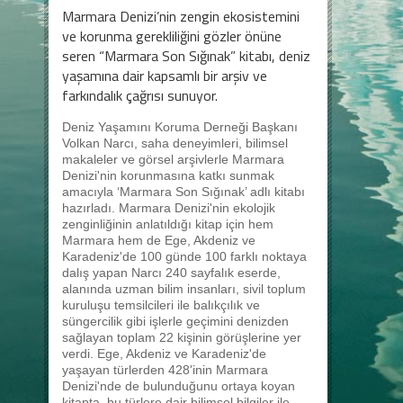
Marmara Denizi’nin zengin ekosistemini
ve korunma gerekliliğini gözler önüne
seren “Marmara Son Sığınak” kitabı, deniz
yaşamına dair kapsamlı bir arşiv ve
farkındalık çağrısı sunuyor.
Deniz Yaşamını Koruma Derneği Başkanı
Volkan Narcı, saha deneyimleri, bilimsel
makaleler ve görsel arşivlerle Marmara
Denizi'nin korunmasına katkı sunmak
amacıyla ‘Marmara Son Sığınak’ adlı kitabı
hazırladı. Marmara Denizi'nin ekolojik
zenginliğinin anlatıldığı kitap için hem
Marmara hem de Ege, Akdeniz ve
Karadeniz'de 100 günde 100 farklı noktaya
dalış yapan Narcı 240 sayfalık eserde,
alanında uzman bilim insanları, sivil toplum
kuruluşu temsilcileri ile balıkçılık ve
süngercilik gibi işlerle geçimini denizden
sağlayan toplam 22 kişinin görüşlerine yer
verdi. Ege, Akdeniz ve Karadeniz'de
yaşayan türlerden 428'inin Marmara
Denizi'nde de bulunduğunu ortaya koyan
kitapta, bu türlere dair bilimsel bilgiler ile