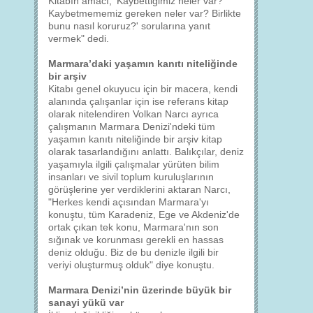
Kitabın amacı, 'Kaybettiğimiz neler var?
Kaybetmememiz gereken neler var? Birlikte
bunu nasıl koruruz?' sorularına yanıt
vermek" dedi.
Marmara’daki yaşamın kanıtı niteliğinde
bir arşiv
Kitabı genel okuyucu için bir macera, kendi
alanında çalışanlar için ise referans kitap
olarak nitelendiren Volkan Narcı ayrıca
çalışmanın Marmara Denizi'ndeki tüm
yaşamın kanıtı niteliğinde bir arşiv kitap
olarak tasarlandığını anlattı. Balıkçılar, deniz
yaşamıyla ilgili çalışmalar yürüten bilim
insanları ve sivil toplum kuruluşlarının
görüşlerine yer verdiklerini aktaran Narcı,
"Herkes kendi açısından Marmara'yı
konuştu, tüm Karadeniz, Ege ve Akdeniz'de
ortak çıkan tek konu, Marmara'nın son
sığınak ve korunması gerekli en hassas
deniz olduğu. Biz de bu denizle ilgili bir
veriyi oluşturmuş olduk" diye konuştu.
Marmara Denizi’nin üzerinde büyük bir
sanayi yükü var