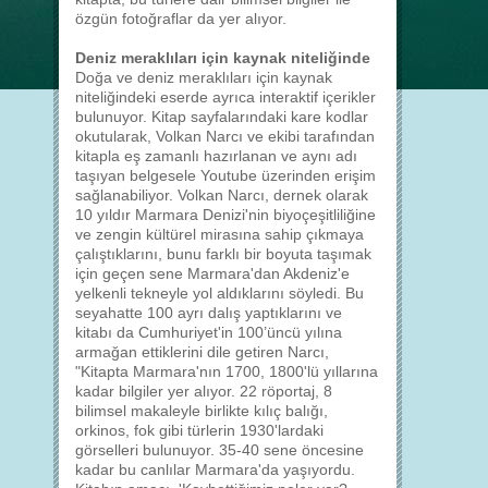
özgün fotoğraflar da yer alıyor.
Deniz meraklıları için kaynak niteliğinde
Doğa ve deniz meraklıları için kaynak
niteliğindeki eserde ayrıca interaktif içerikler
bulunuyor. Kitap sayfalarındaki kare kodlar
okutularak, Volkan Narcı ve ekibi tarafından
kitapla eş zamanlı hazırlanan ve aynı adı
taşıyan belgesele Youtube üzerinden erişim
sağlanabiliyor. Volkan Narcı, dernek olarak
10 yıldır Marmara Denizi'nin biyoçeşitliliğine
ve zengin kültürel mirasına sahip çıkmaya
çalıştıklarını, bunu farklı bir boyuta taşımak
için geçen sene Marmara'dan Akdeniz'e
yelkenli tekneyle yol aldıklarını söyledi. Bu
seyahatte 100 ayrı dalış yaptıklarını ve
kitabı da Cumhuriyet'in 100’üncü yılına
armağan ettiklerini dile getiren Narcı,
"Kitapta Marmara'nın 1700, 1800'lü yıllarına
kadar bilgiler yer alıyor. 22 röportaj, 8
bilimsel makaleyle birlikte kılıç balığı,
orkinos, fok gibi türlerin 1930'lardaki
görselleri bulunuyor. 35-40 sene öncesine
kadar bu canlılar Marmara'da yaşıyordu.