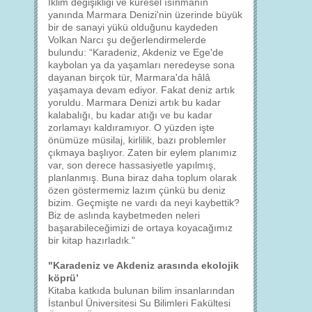
İklim değişikliği ve küresel ısınmanın
yanında Marmara Denizi'nin üzerinde büyük
bir de sanayi yükü olduğunu kaydeden
Volkan Narcı şu değerlendirmelerde
bulundu: “Karadeniz, Akdeniz ve Ege'de
kaybolan ya da yaşamları neredeyse sona
dayanan birçok tür, Marmara'da hâlâ
yaşamaya devam ediyor. Fakat deniz artık
yoruldu. Marmara Denizi artık bu kadar
kalabalığı, bu kadar atığı ve bu kadar
zorlamayı kaldıramıyor. O yüzden işte
önümüze müsilaj, kirlilik, bazı problemler
çıkmaya başlıyor. Zaten bir eylem planımız
var, son derece hassasiyetle yapılmış,
planlanmış. Buna biraz daha toplum olarak
özen göstermemiz lazım çünkü bu deniz
bizim. Geçmişte ne vardı da neyi kaybettik?
Biz de aslında kaybetmeden neleri
başarabileceğimizi de ortaya koyacağımız
bir kitap hazırladık."
"Karadeniz ve Akdeniz arasında ekolojik
köprü’
Kitaba katkıda bulunan bilim insanlarından
İstanbul Üniversitesi Su Bilimleri Fakültesi