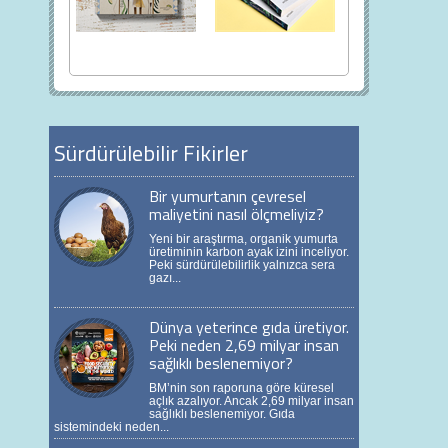
Avokado Adası’ndan
Geleceğin yöneticileri
biyoçeşitliliğe
için sürdürülebilirlik
gönderme
örnekleri
Neslihan Muradoğlu’nun
Dr. İzel Levi Coşkun,
ilk kitabı ‘Avokado
yıllardır yürüttüğü
Adası’nda Her Şey
sürdürülebilirlik
Yolunda mı?’ raflarda
çalışmalarını ve köklü bir
Sürdürülebilir Fikirler
yerini aldı.
şirketin...
Bir yumurtanın çevresel
maliyetini nasıl ölçmeliyiz?
Yeni bir araştırma, organik yumurta
üretiminin karbon ayak izini inceliyor.
Peki sürdürülebilirlik yalnızca sera
gazı...
Dünya yeterince gıda üretiyor.
Peki neden 2,69 milyar insan
sağlıklı beslenemiyor?
BM’nin son raporuna göre küresel
açlık azalıyor. Ancak 2,69 milyar insan
sağlıklı beslenemiyor. Gıda
sistemindeki neden...