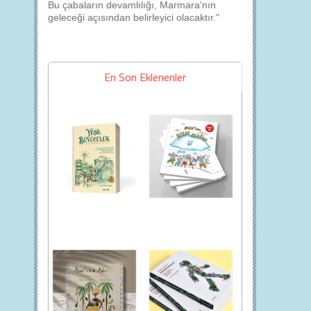
Bu çabaların devamlılığı, Marmara'nın
geleceği açısından belirleyici olacaktır."
En Son Eklenenler
Kendine Yeterliliğin
Bir çocuğun gözünden
ABC’si: Yeşil Büyücülük
su krizi
Yeşil Büyücülük kitabı
Günışığı Kitaplığı'nın
ekolojinin mantığını tane
Sürdürülebilir Kalkınma
tane anlatıyor
Amaçları'nı (SKA) anlatan
kitaplarının ilki olan Ak...