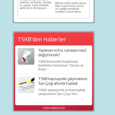
sektörü sensörler, dronlar
BM’nin 2026 tarihli raporu
ve yapay zekâ destekli
iklim krizini insan onuru
akıllı tarım dönüşüyor....
ve eşitliği temelinde
yeniden çerçeveliyor.
TSKB'den Haberler
Yaşlanan nüfus sanayiyi nasıl
değiştirecek?
TSKB Ekonomik Araştırmalar
tarafından hazırlanan “Sanayi ve
İnsan:...
TSKB kapsayıcılık çalışmalarını
Sarı Çizgi altında topladı
TSKB, kapsayıcılık ve fırsat eşitliği
çalışmalarını Sarı Çizgi Yeni...
TÜM HABERLER