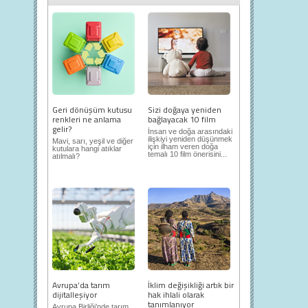
Geri dönüşüm kutusu
Sizi doğaya yeniden
renkleri ne anlama
bağlayacak 10 film
gelir?
İnsan ve doğa arasındaki
ilişkiyi yeniden düşünmek
Mavi, sarı, yeşil ve diğer
için ilham veren doğa
kutulara hangi atıklar
temalı 10 film önerisini...
atılmalı?
Avrupa’da tarım
İklim değişikliği artık bir
dijitalleşiyor
hak ihlali olarak
tanımlanıyor
Avrupa Birliği’nde tarım