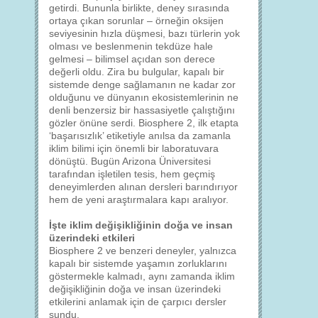
getirdi. Bununla birlikte, deney sırasında
ortaya çıkan sorunlar – örneğin oksijen
seviyesinin hızla düşmesi, bazı türlerin yok
olması ve beslenmenin tekdüze hale
gelmesi – bilimsel açıdan son derece
değerli oldu. Zira bu bulgular, kapalı bir
sistemde denge sağlamanın ne kadar zor
olduğunu ve dünyanın ekosistemlerinin ne
denli benzersiz bir hassasiyetle çalıştığını
gözler önüne serdi. Biosphere 2, ilk etapta
‘başarısızlık’ etiketiyle anılsa da zamanla
iklim bilimi için önemli bir laboratuvara
dönüştü. Bugün Arizona Üniversitesi
tarafından işletilen tesis, hem geçmiş
deneyimlerden alınan dersleri barındırıyor
hem de yeni araştırmalara kapı aralıyor.
İşte iklim değişikliğinin doğa ve insan
üzerindeki etkileri
Biosphere 2 ve benzeri deneyler, yalnızca
kapalı bir sistemde yaşamın zorluklarını
göstermekle kalmadı, aynı zamanda iklim
değişikliğinin doğa ve insan üzerindeki
etkilerini anlamak için de çarpıcı dersler
sundu.