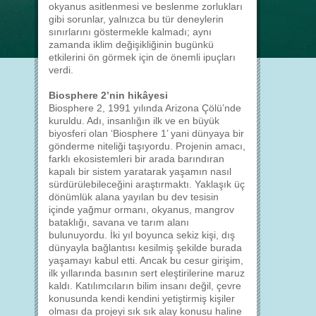
okyanus asitlenmesi ve beslenme zorlukları
gibi sorunlar, yalnızca bu tür deneylerin
sınırlarını göstermekle kalmadı; aynı
zamanda iklim değişikliğinin bugünkü
etkilerini ön görmek için de önemli ipuçları
verdi.
Biosphere 2’nin hikâyesi
Biosphere 2, 1991 yılında Arizona Çölü’nde
kuruldu. Adı, insanlığın ilk ve en büyük
biyosferi olan ‘Biosphere 1’ yani dünyaya bir
gönderme niteliği taşıyordu. Projenin amacı,
farklı ekosistemleri bir arada barındıran
kapalı bir sistem yaratarak yaşamın nasıl
sürdürülebileceğini araştırmaktı. Yaklaşık üç
dönümlük alana yayılan bu dev tesisin
içinde yağmur ormanı, okyanus, mangrov
bataklığı, savana ve tarım alanı
bulunuyordu. İki yıl boyunca sekiz kişi, dış
dünyayla bağlantısı kesilmiş şekilde burada
yaşamayı kabul etti. Ancak bu cesur girişim,
ilk yıllarında basının sert eleştirilerine maruz
kaldı. Katılımcıların bilim insanı değil, çevre
konusunda kendi kendini yetiştirmiş kişiler
olması da projeyi sık sık alay konusu haline