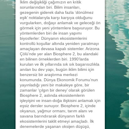
İklim değişikliği çağımızın en kritik
sorunlarından biri. Bilim insanları,
gezegenin giderek daha fazla ‘dönülmez
eşik’ noktalarıyla karşı karşıya olduğunu
vurgularken, doğayı anlamak ve geleceği ön
görmek için yeni yöntemlere başvuruyor. Bu
yöntemlerden biri de insan yapımı
biyosferler: Dünyanın ekosistemlerini
kontrollü koşullar altında yeniden yaratmayı
amaçlayan devasa kapalı sistemler. Arizona
Çölü’nde yer alan Biosphere 2, bu alandaki
en bilinen örneklerden biri. 1990’larda
kurulan ve ilk yıllarında sık sık başarısızlıkla
anılan bu dev yapı, bugün iklim bilimi için
benzersiz bir araştırma merkezi
konumunda. Dünya Ekonomik Forumu’nun
yayınladığı yeni bir makaleye göre, bir
zamanlar ‘çılgın bir deney’ olarak görülen
Biosphere 2, aslında ekosistemlerin
işleyişini ve insan-doğa ilişkisini anlamak için
eşsiz dersler sunuyor. Biosphere 2, içinde
okyanus, yağmur ormanı, tarım alanı ve
savana barındırarak dünyanın farklı
ekosistemlerini taklit etmeyi amaçladı. İlk
denemelerde yaşanan oksijen düşüşü,