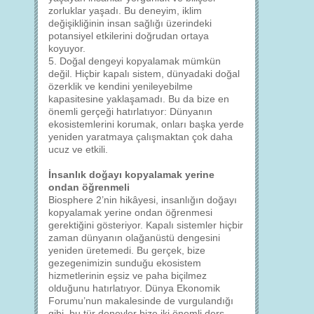
zorluklar yaşadı. Bu deneyim, iklim
değişikliğinin insan sağlığı üzerindeki
potansiyel etkilerini doğrudan ortaya
koyuyor.
5. Doğal dengeyi kopyalamak mümkün
değil. Hiçbir kapalı sistem, dünyadaki doğal
özerklik ve kendini yenileyebilme
kapasitesine yaklaşamadı. Bu da bize en
önemli gerçeği hatırlatıyor: Dünyanın
ekosistemlerini korumak, onları başka yerde
yeniden yaratmaya çalışmaktan çok daha
ucuz ve etkili.
İnsanlık doğayı kopyalamak yerine
ondan öğrenmeli
Biosphere 2’nin hikâyesi, insanlığın doğayı
kopyalamak yerine ondan öğrenmesi
gerektiğini gösteriyor. Kapalı sistemler hiçbir
zaman dünyanın olağanüstü dengesini
yeniden üretemedi. Bu gerçek, bize
gezegenimizin sunduğu ekosistem
hizmetlerinin eşsiz ve paha biçilmez
olduğunu hatırlatıyor. Dünya Ekonomik
Forumu’nun makalesinde de vurgulandığı
gibi, bu tür deneyler bize iki önemli ders