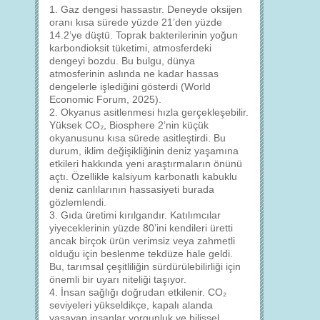
1. Gaz dengesi hassastır. Deneyde oksijen
oranı kısa sürede yüzde 21’den yüzde
14.2’ye düştü. Toprak bakterilerinin yoğun
karbondioksit tüketimi, atmosferdeki
dengeyi bozdu. Bu bulgu, dünya
atmosferinin aslında ne kadar hassas
dengelerle işlediğini gösterdi (World
Economic Forum, 2025).
2. Okyanus asitlenmesi hızla gerçekleşebilir.
Yüksek CO₂, Biosphere 2’nin küçük
okyanusunu kısa sürede asitleştirdi. Bu
durum, iklim değişikliğinin deniz yaşamına
etkileri hakkında yeni araştırmaların önünü
açtı. Özellikle kalsiyum karbonatlı kabuklu
deniz canlılarının hassasiyeti burada
gözlemlendi.
3. Gıda üretimi kırılgandır. Katılımcılar
yiyeceklerinin yüzde 80’ini kendileri üretti
ancak birçok ürün verimsiz veya zahmetli
olduğu için beslenme tekdüze hale geldi.
Bu, tarımsal çeşitliliğin sürdürülebilirliği için
önemli bir uyarı niteliği taşıyor.
4. İnsan sağlığı doğrudan etkilenir. CO₂
seviyeleri yükseldikçe, kapalı alanda
yaşayan insanlar yorgunluk ve bilişsel