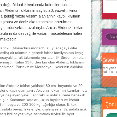
 doğu Atlantik kıyılarında koloniler halinde
n Akdeniz foklarının sayısı, 20. yüzyılın ikinci
na geldiğimizde yaşam alanlarının kaybı, kıyıların
laşması ve deniz ekosisteminin bozulması
yle ciddi şekilde azalmıştır. Ancak Akdeniz fokları
cıların da desteği ile yaşam mücadelesini halen
rmektedir.
iz foku (Monachus monachus), yüzgeçayaklılar
pedia) alt takımının gerçek foklar familyasının keşiş
çayaklılar alt takımında yer alan 34 türden biri olan
Daha
enmiştir. Kalan 33 türden biri olan Akdeniz foklarının
anistan, Portekiz ve Moritanya ülkelerinin aldıkları
Çocukl
teknolo
olan Akdeniz fokları yaklaşık 80 cm. boyunda ve 20
lerle kaplı olan yavru Akdeniz foklarının karınlarında
rmeye başlayan yavru, sonraki iki aylık sürede bebeklik
avuşur. Kocaman kafaları, uzun bıyıkları ve kömür
Çoc
-3 m. boya ve 200-300 kg. ağırlığa ulaşır. Erkek
ındaki beyaz lekeleriyle, dişileriyse sırtlarındaki açık
) kirli beyaz veya sarımtırak tüyleri ile ayırt