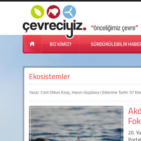
BİZ KİMİZ?
SÜRDÜRÜLEBİLİR HABE
Ekosistemler
Yazar: Cem Orkun Kıraç, Harun Güçlüsoy | Eklenme Tarihi: 07 Ek
Akd
Fo
20. Yü
Portek