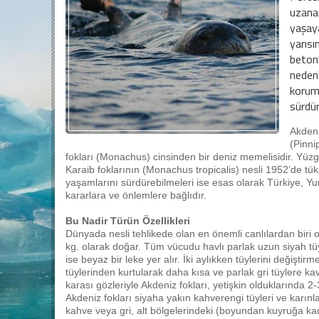
uzanan
yaşaya
yarısı
beton
nedeni
koruma
sürdü
Akden
(Pinni
fokları (Monachus) cinsinden bir deniz memelisidir. Yüzge
Karaib foklarının (Monachus tropicalis) nesli 1952’de tük
yaşamlarını sürdürebilmeleri ise esas olarak Türkiye, Yun
kararlara ve önlemlere bağlıdır.
Bu Nadir Türün Özellikleri
Dünyada nesli tehlikede olan en önemli canlılardan biri 
kg. olarak doğar. Tüm vücudu havlı parlak uzun siyah tüy
ise beyaz bir leke yer alır. İki aylıkken tüylerini değişti
tüylerinden kurtularak daha kısa ve parlak gri tüylere k
karası gözleriyle Akdeniz fokları, yetişkin olduklarında 2
Akdeniz fokları siyaha yakın kahverengi tüyleri ve karınlar
kahve veya gri, alt bölgelerindeki (boyundan kuyruğa kadar