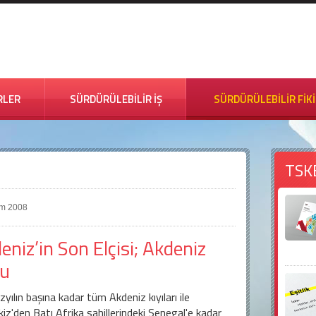
RLER
SÜRDÜRÜLEBİLİR İŞ
SÜRDÜRÜLEBİLİR FİK
TSK
im 2008
eniz’in Son Elçisi; Akdeniz
ku
zyılın başına kadar tüm Akdeniz kıyıları ile
iz'den Batı Afrika sahillerindeki Senegal'e kadar