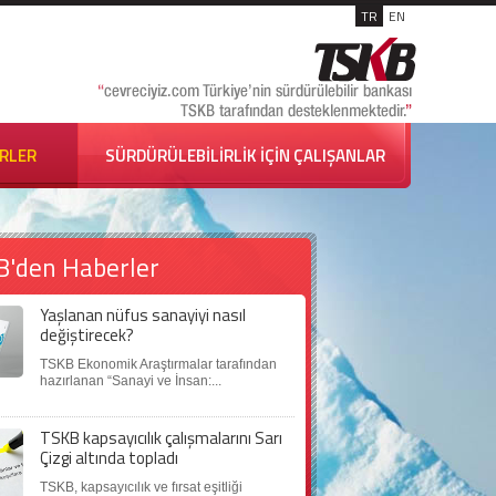
TR
EN
İRLER
SÜRDÜRÜLEBİLİRLİK İÇİN ÇALIŞANLAR
B'den Haberler
Yaşlanan nüfus sanayiyi nasıl
değiştirecek?
TSKB Ekonomik Araştırmalar tarafından
hazırlanan “Sanayi ve İnsan:...
TSKB kapsayıcılık çalışmalarını Sarı
Çizgi altında topladı
TSKB, kapsayıcılık ve fırsat eşitliği