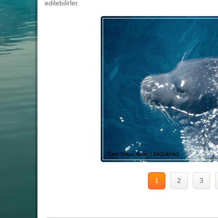
edilebilirler.
1
2
3