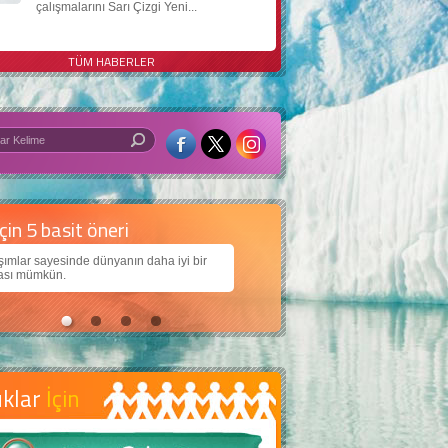
çalışmalarını Sarı Çizgi Yeni...
TÜM HABERLER
 iyi bir dünya için yapay zekâ
arımıza daha güzel bir dünya bırakabilmek için
jiden nasıl yararlanırız?
uklar
İçin