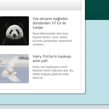
Yok olmanın eşiğinden
döndürülen 10 tür ile
tanışın
Nesli tükenmekte olan bazı
hayvan türleri, uzun vadeli
koruma çalışmaları sayesinde
yeniden...
Harry Potter’ın baykuşu
artık yok!
İsveç, kar baykuşunu nesli
tükenen türler listesine aldı. Bu,
Arktik doğada giderek artan
iklim bir...