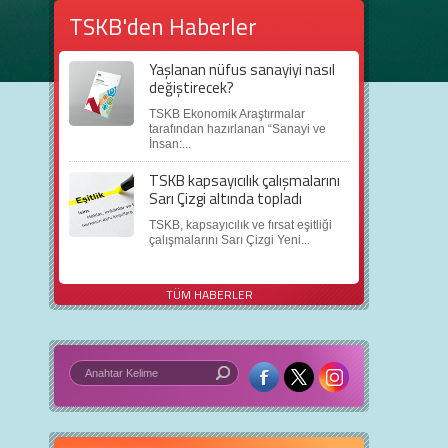
TSKB'den Haberler
Yaşlanan nüfus sanayiyi nasıl
değiştirecek?
TSKB Ekonomik Araştırmalar
tarafından hazırlanan “Sanayi ve
İnsan:...
TSKB kapsayıcılık çalışmalarını
Sarı Çizgi altında topladı
TSKB, kapsayıcılık ve fırsat eşitliği
çalışmalarını Sarı Çizgi Yeni...
TÜM HABERLER