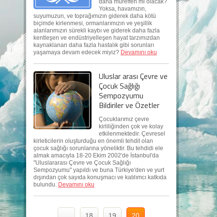
daha müreffeh mi olacak?
Yoksa, havamızın,
suyumuzun, ve toprağımızın giderek daha kötü
biçimde kirlenmesi, ormanlarımızın ve yeşillik
alanlarımızın sürekli kaybı ve giderek daha fazla
kentleşen ve endüstriyelleşen hayat tarzımızdan
kaynaklanan daha fazla hastalık gibi sorunları
yaşamaya devam edecek miyiz?
Devamını oku
Uluslar arası Çevre ve
Çocuk Sağlığı
Sempozyumu
Bildiriler ve Özetler
Çocuklarımız çevre
kirliliğinden çok ve kolay
etkilenmektedir. Çevresel
kirleticilerin oluşturduğu en önemli tehdit olan
çocuk sağlığı sorunlarına yöneliktir. Bu tehdidi ele
almak amacıyla 18-20 Ekim 2002'de İstanbul'da
"Uluslararası Çevre ve Çocuk Sağlığı
Sempozyumu" yapıldı ve buna Türkiye'den ve yurt
dışından çok sayıda konuşmacı ve katılımcı katkıda
bulundu.
Devamını oku
...
18
19
20