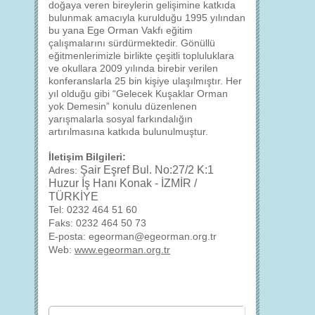
doğaya veren bireylerin gelişimine katkıda
bulunmak amacıyla kurulduğu 1995 yılından
bu yana Ege Orman Vakfı eğitim
çalışmalarını sürdürmektedir. Gönüllü
eğitmenlerimizle birlikte çeşitli topluluklara
ve okullara 2009 yılında birebir verilen
konferanslarla 25 bin kişiye ulaşılmıştır. Her
yıl olduğu gibi “Gelecek Kuşaklar Orman
yok Demesin” konulu düzenlenen
yarışmalarla sosyal farkındalığın
artırılmasına katkıda bulunulmuştur.
İletişim Bilgileri:
Şair Eşref Bul. No:27/2 K:1
Adres:
Huzur İş Hanı Konak - İZMİR /
TÜRKİYE
Tel: 0232
464 51 60
Faks: 0232
464 50 73
E-posta:
egeorman@egeorman.org.tr
Web:
www.egeorman.org.t
r