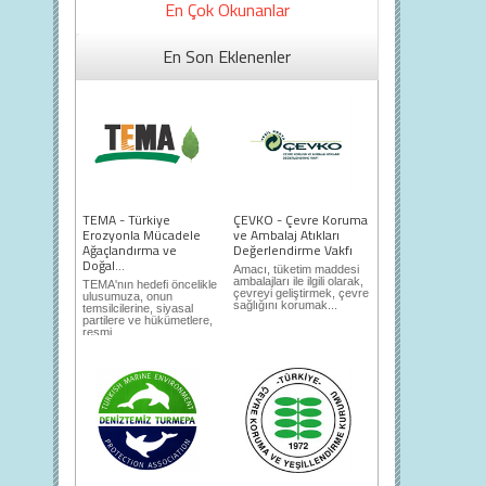
En Çok Okunanlar
En Son Eklenenler
TEMA - Türkiye
ÇEVKO - Çevre Koruma
Erozyonla Mücadele
ve Ambalaj Atıkları
Ağaçlandırma ve
Değerlendirme Vakfı
Doğal...
Amacı, tüketim maddesi
ambalajları ile ilgili olarak,
TEMA'nın hedefi öncelikle
çevreyi geliştirmek, çevre
ulusumuza, onun
sağlığını korumak...
temsilcilerine, siyasal
partilere ve hükümetlere,
resmi...