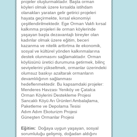
projeler oluşturmaktadır. Başta orman
köyleri olmak üzere kırsalda istihdam
olanakları yaratan gelir getirici projeleri
hayata geçirmekte, kırsal ekonomiyi
çeşitlendirilmektedir. Ege Orman Vakfı kırsal
kalkınma projeleri ile orman köylerinde
yaşayan başta dezavantajlı bireyler olan
kadınlar olmak üzere eğitim, beceri
kazanma ve nitelik arttırtma ile ekonomik,
sosyal ve kültürel yönden kalkınmalarına
destek olunmasını sağlamaktadır. Orman
köylüsünü üretici durumuna getirmek, bilinç
seviyelerini yükseltmek, ormanlar üzerindeki
olumsuz baskıyı azaltarak ormanların
devamlılığının sağlanması
hedeflenmektedir. Bu kapsamdaki projeler:
Menderes Havzası Yeniköy ve Çatalca
Orman Köylerini Destekleme Projesi
Sancaklı Köyü Arı Ürünleri Ambalajlama,
Paketleme ve Depolama Tesisi
Adım Adım Ekoturizm Projesi
Güneşten Ormanlar Projesi
Eğitim:
Doğaya uygun yaşayan, sosyal
sorumluluğu gelişmiş, doğadan aldığını