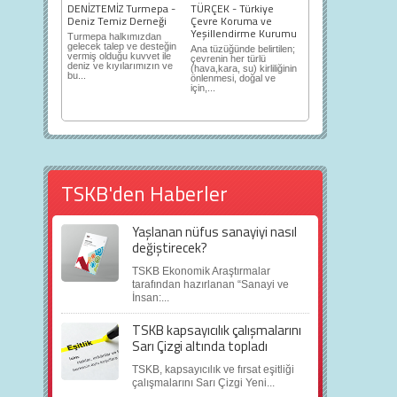
DENİZTEMİZ Turmepa -
TÜRÇEK - Türkiye
Deniz Temiz Derneği
Çevre Koruma ve
Yeşillendirme Kurumu
Turmepa halkımızdan
gelecek talep ve desteğin
Ana tüzüğünde belirtilen;
vermiş olduğu kuvvet ile
çevrenin her türlü
deniz ve kıyılarımızın ve
(hava,kara, su) kirliliğinin
bu...
önlenmesi, doğal ve
için,...
TSKB'den Haberler
Yaşlanan nüfus sanayiyi nasıl
değiştirecek?
TSKB Ekonomik Araştırmalar
tarafından hazırlanan “Sanayi ve
İnsan:...
TSKB kapsayıcılık çalışmalarını
Sarı Çizgi altında topladı
TSKB, kapsayıcılık ve fırsat eşitliği
çalışmalarını Sarı Çizgi Yeni...