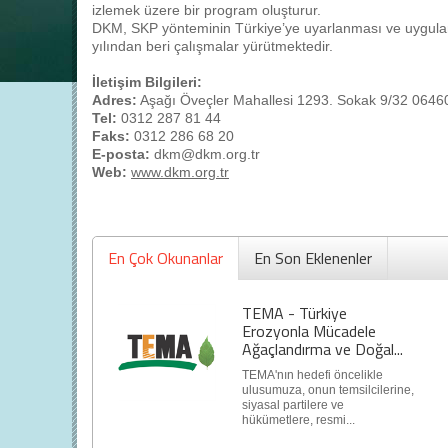
izlemek üzere bir program oluşturur.
DKM, SKP yönteminin Türkiye’ye uyarlanması ve uygulanm
yılından beri çalışmalar yürütmektedir.
İletişim Bilgileri:
Adres:
Aşağı Öveçler Mahallesi 1293. Sokak 9/32 064
Tel:
0312 287 81 44
Faks:
0312 286 68 20
E-posta:
dkm@dkm.org.tr
Web:
www.dkm.org.tr
En Çok Okunanlar
En Son Eklenenler
TEMA - Türkiye
Erozyonla Mücadele
Ağaçlandırma ve Doğal...
TEMA'nın hedefi öncelikle
ulusumuza, onun temsilcilerine,
siyasal partilere ve
hükümetlere, resmi...