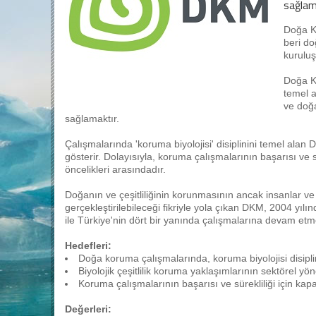
sağlam
Doğa K
beri do
kuruluş
Doğa K
temel a
ve doğa
sağlamaktır.
Çalışmalarında 'koruma biyolojisi' disiplinini temel alan
gösterir. Dolayısıyla, koruma çalışmalarının başarısı ve s
öncelikleri arasındadır.
Doğanın ve çeşitliliğinin korunmasının ancak insanlar ve k
gerçekleştirilebileceği fikriyle yola çıkan DKM, 2004 yılın
ile Türkiye'nin dört bir yanında çalışmalarına devam etm
Hedefleri:
Doğa koruma çalışmalarında, koruma biyolojisi disipli
Biyolojik çeşitlilik koruma yaklaşımlarının sektörel yön
Koruma çalışmalarının başarısı ve sürekliliği için kapa
Değerleri: