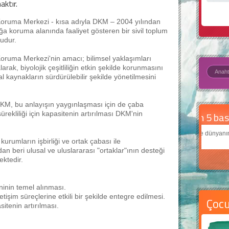
aktır.
oruma Merkezi - kısa adıyla DKM – 2004 yılından
ğa koruma alanında faaliyet gösteren bir sivil toplum
udur.
oruma Merkezi'nin amacı; bilimsel yaklaşımları
larak, biyolojik çeşitliliğin etkin şekilde korunmasını
l kaynakların sürdürülebilir şekilde yönetilmesini
 DKM, bu anlayışın yaygınlaşması için de çaba
ürekliliği için kapasitenin artırılması DKM'nin
Daha
Çocukl
urumların işbirliği ve ortak çabası ile
teknolo
dan beri ulusal ve uluslararası "ortaklar"ının desteği
ektedir.
ninin temel alınması.
etişim süreçlerine etkili bir şekilde entegre edilmesi.
Çoc
sitenin artırılması.