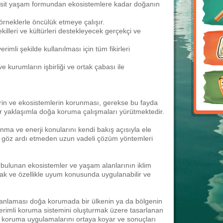
 basit yaşam formundan ekosistemlere kadar doğanın
örneklerle öncülük etmeye çalışır.
illeri ve kültürleri destekleyecek gerçekçi ve
imli şekilde kullanılması için tüm fikirleri
 kurumların işbirliği ve ortak çabası ile
in ve ekosistemlerin korunması, gerekse bu fayda
ir yaklaşımla doğa koruma çalışmaları yürütmektedir.
ma ve enerji konularını kendi bakış açısıyla ele
 göz ardı etmeden uzun vadeli çözüm yöntemleri
ulunan ekosistemler ve yaşam alanlarının iklim
mak ve özellikle uyum konusunda uygulanabilir ve
anlaması doğa korumada bir ülkenin ya da bölgenin
n verimli koruma sistemini oluşturmak üzere tasarlanan
li koruma uygulamalarını ortaya koyar ve sonuçları