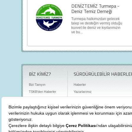
DENİZTEMİZ Turmepa -
Deniz Temiz Derneği
Turmepa halkımızdan gelecek
talep ve desteğin vermiş olduğu
kuvvet ile deniz ve kıyılarımızın
ve bu...
BİZ KİMİZ?
SÜRDÜRÜLEBİLİR HABERLE
Bizi Tanıyın
Haberler
TSKB'den Haberler
Yazarlarımız
Sıkça Sorulan Sorular
Röportajlar
Basın Odası
Sürdürülebilirlik Kütüphanesi
Bize Ulaşın
Karbon Sayacı
Politikalarımız