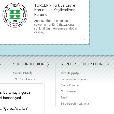
TÜRÇEK - Türkiye Çevre
Koruma ve Yeşillendirme
Kurumu
Ana tüzüğünde belirtilen;
çevrenin her türlü (hava,kara,
su) kirliliğinin önlenmesi, doğal
ve için,...
R
SÜRDÜRÜLEBİLİR İŞ
SÜRDÜRÜLEBİLİR FİKİRLER
Sürdürülebilir İş
İklim Değişikliği
TSKB'den Haberler
Sürdürülebilir Yaşam
Finansman Olanakları
Çevre Koruma
Ekosistemler
Enerji
Sürdürülebilir Kalkınma