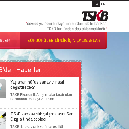
TR
EN
İRLER
SÜRDÜRÜLEBİLİRLİK İÇİN ÇALIŞANLAR
B'den Haberler
Yaşlanan nüfus sanayiyi nasıl
değiştirecek?
TSKB Ekonomik Araştırmalar tarafından
hazırlanan “Sanayi ve İnsan:...
TSKB kapsayıcılık çalışmalarını Sarı
Çizgi altında topladı
TSKB, kapsayıcılık ve fırsat eşitliği