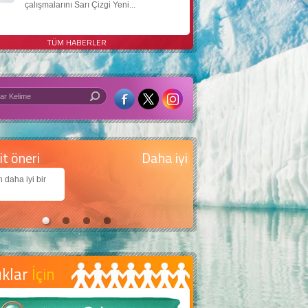
çalışmalarını Sarı Çizgi Yeni...
TÜM HABERLER
 iyi bir dünya için yapay zekâ
arımıza daha güzel bir dünya bırakabilmek için
jiden nasıl yararlanırız?
uklar
İçin