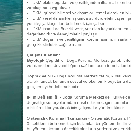
DKM ekibi doğadan ve çeşitliliğinden ilham alır; en
varoluşuna saygı duyar.
DKM, güncel bilimsel yaklaşımları temel alarak en iyi 
DKM yerel dinamikler ışığında sürdürülebilir yaşam şek
yenilikçi yaklaşımları belirlemek için çalışır.
DKM insanlara öncelik verir, var olan kaynakların en ver
değerlendirir ve deneyimlerini paylaşır.
DKM doğanın ve çeşitliliğinin korunmasının, insanlar ve
gerçekleştirilebileceğine inanır.
Çalışma Alanları:
Biyolojik Çeşitlilik -
Doğa Koruma Merkezi, gerek türler
ve hizmetlerin devamlılığının sağlanmasını temel alan b
Toprak ve Su -
Doğa Koruma Merkezi tarım, kırsal kalkın
alarak; ancak konunun sosyal ve ekonomik boyutunu da
geliştirmeyi hedeflemektedir.
İklim Değişikliği -
Doğa Koruma Merkezi de Türkiye’de b
değişikliği senaryolarından nasıl etkileneceğini tanımla
etkili örnekler yaratmak için çalışmalar yürütmektedir.
Sistematik Koruma Planlaması -
Sistematik Koruma Pl
önceliklerini belirlemek için kullanılan bir yöntemdir. E
bu yöntem, koruma öncelikli alanların yerlerini ve gerek