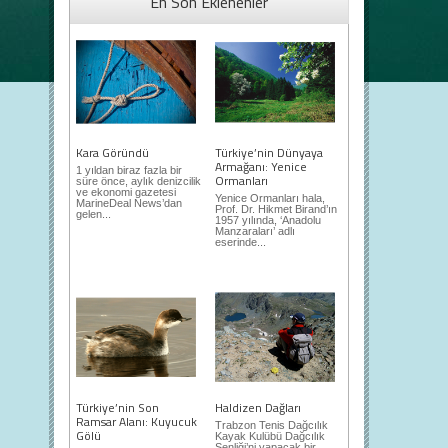
En Son Eklenenler
Kara Göründü
Türkiye’nin Dünyaya
Armağanı: Yenice
1 yıldan biraz fazla bir
Ormanları
süre önce, aylık denizcilik
ve ekonomi gazetesi
Yenice Ormanları hala,
MarineDeal News’dan
Prof. Dr. Hikmet Birand’ın
gelen...
1957 yılında, ‘Anadolu
Manzaraları’ adlı
eserinde...
Türkiye’nin Son
Haldizen Dağları
Ramsar Alanı: Kuyucuk
Trabzon Tenis Dağcılık
Gölü
Kayak Kulübü Dağcılık
Şenliği’ni yapacak bir