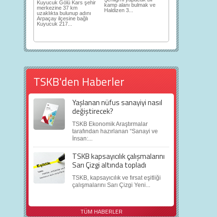
Kuyucuk Gölü Kars şehir
kamp alanı bulmak ve
merkezine 37 km
Haldizen 3...
uzaklıkta bulunup adını
Arpaçay ilçesine bağlı
Kuyucuk 217...
TSKB'den Haberler
Yaşlanan nüfus sanayiyi nasıl
değiştirecek?
TSKB Ekonomik Araştırmalar
tarafından hazırlanan “Sanayi ve
İnsan:...
TSKB kapsayıcılık çalışmalarını
Sarı Çizgi altında topladı
TSKB, kapsayıcılık ve fırsat eşitliği
çalışmalarını Sarı Çizgi Yeni...
TÜM HABERLER