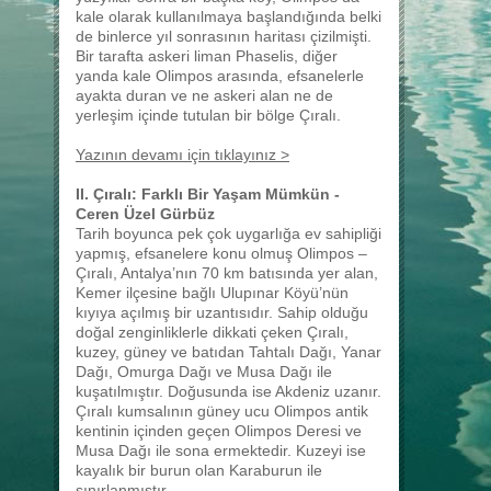
kale olarak kullanılmaya başlandığında belki
de binlerce yıl sonrasının haritası çizilmişti.
Bir tarafta askeri liman Phaselis, diğer
yanda kale Olimpos arasında, efsanelerle
ayakta duran ve ne askeri alan ne de
yerleşim içinde tutulan bir bölge Çıralı.
Yazının devamı için tıklayınız >
II. Çıralı: Farklı Bir Yaşam Mümkün -
Ceren Üzel Gürbüz
Tarih boyunca pek çok uygarlığa ev sahipliği
yapmış, efsanelere konu olmuş Olimpos –
Çıralı, Antalya’nın 70 km batısında yer alan,
Kemer ilçesine bağlı Ulupınar Köyü’nün
kıyıya açılmış bir uzantısıdır. Sahip olduğu
doğal zenginliklerle dikkati çeken Çıralı,
kuzey, güney ve batıdan Tahtalı Dağı, Yanar
Dağı, Omurga Dağı ve Musa Dağı ile
kuşatılmıştır. Doğusunda ise Akdeniz uzanır.
Çıralı kumsalının güney ucu Olimpos antik
kentinin içinden geçen Olimpos Deresi ve
Musa Dağı ile sona ermektedir. Kuzeyi ise
kayalık bir burun olan Karaburun ile
sınırlanmıştır.