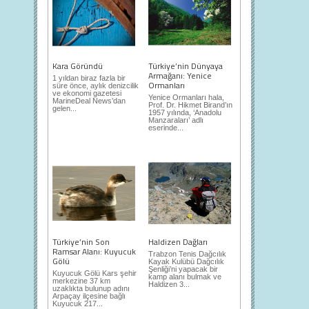
Kara Göründü
Türkiye’nin Dünyaya
Armağanı: Yenice
1 yıldan biraz fazla bir
Ormanları
süre önce, aylık denizcilik
ve ekonomi gazetesi
Yenice Ormanları hala,
MarineDeal News’dan
Prof. Dr. Hikmet Birand’ın
gelen...
1957 yılında, ‘Anadolu
Manzaraları’ adlı
eserinde...
Türkiye’nin Son
Haldizen Dağları
Ramsar Alanı: Kuyucuk
Trabzon Tenis Dağcılık
Gölü
Kayak Kulübü Dağcılık
Şenliği’ni yapacak bir
Kuyucuk Gölü Kars şehir
kamp alanı bulmak ve
merkezine 37 km
Haldizen 3...
uzaklıkta bulunup adını
Arpaçay ilçesine bağlı
Kuyucuk 217...