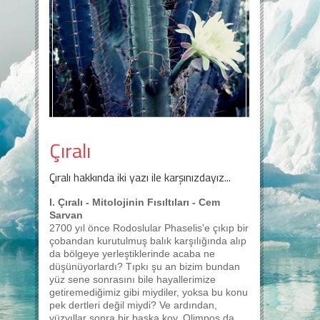
Çıralı
Çıralı hakkında iki yazı ile karşınızdayız...
I. Çıralı - Mitolojinin Fısıltıları - Cem
Sarvan
2700 yıl önce Rodoslular Phaselis'e çıkıp bir
çobandan kurutulmuş balık karşılığında alıp
da bölgeye yerleştiklerinde acaba ne
düşünüyorlardı? Tıpkı şu an bizim bundan
yüz sene sonrasını bile hayallerimize
getiremediğimiz gibi miydiler, yoksa bu konu
pek dertleri değil miydi? Ve ardından,
yüzyıllar sonra bir başka koy, Olimpos da