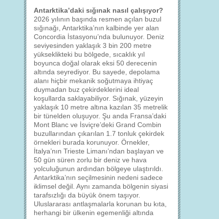
Antarktika’daki sığınak nasıl çalışıyor?
2026 yılının başında resmen açılan buzul
sığınağı, Antarktika’nın kalbinde yer alan
Concordia İstasyonu’nda bulunuyor. Deniz
seviyesinden yaklaşık 3 bin 200 metre
yükseklikteki bu bölgede, sıcaklık yıl
boyunca doğal olarak eksi 50 derecenin
altında seyrediyor. Bu sayede, depolama
alanı hiçbir mekanik soğutmaya ihtiyaç
duymadan buz çekirdeklerini ideal
koşullarda saklayabiliyor. Sığınak, yüzeyin
yaklaşık 10 metre altına kazılan 35 metrelik
bir tünelden oluşuyor. Şu anda Fransa’daki
Mont Blanc ve İsviçre’deki Grand Combin
buzullarından çıkarılan 1.7 tonluk çekirdek
örnekleri burada korunuyor. Örnekler,
İtalya’nın Trieste Limanı’ndan başlayan ve
50 gün süren zorlu bir deniz ve hava
yolculuğunun ardından bölgeye ulaştırıldı.
Antarktika’nın seçilmesinin nedeni sadece
iklimsel değil. Aynı zamanda bölgenin siyasi
tarafsızlığı da büyük önem taşıyor.
Uluslararası antlaşmalarla korunan bu kıta,
herhangi bir ülkenin egemenliği altında