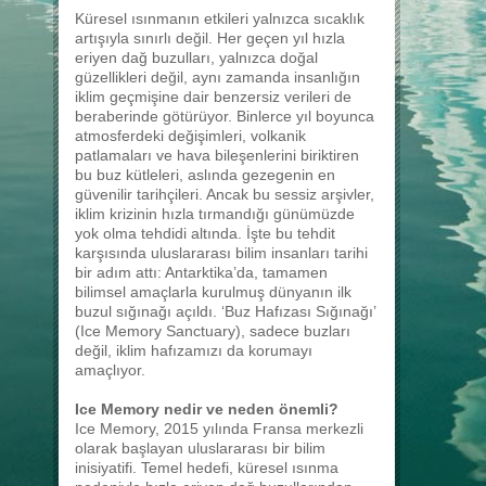
Küresel ısınmanın etkileri yalnızca sıcaklık
artışıyla sınırlı değil. Her geçen yıl hızla
eriyen dağ buzulları, yalnızca doğal
güzellikleri değil, aynı zamanda insanlığın
iklim geçmişine dair benzersiz verileri de
beraberinde götürüyor. Binlerce yıl boyunca
atmosferdeki değişimleri, volkanik
patlamaları ve hava bileşenlerini biriktiren
bu buz kütleleri, aslında gezegenin en
güvenilir tarihçileri. Ancak bu sessiz arşivler,
iklim krizinin hızla tırmandığı günümüzde
yok olma tehdidi altında. İşte bu tehdit
karşısında uluslararası bilim insanları tarihi
bir adım attı: Antarktika’da, tamamen
bilimsel amaçlarla kurulmuş dünyanın ilk
buzul sığınağı açıldı. ‘Buz Hafızası Sığınağı’
(Ice Memory Sanctuary), sadece buzları
değil, iklim hafızamızı da korumayı
amaçlıyor.
Ice Memory nedir ve neden önemli?
Ice Memory, 2015 yılında Fransa merkezli
olarak başlayan uluslararası bir bilim
inisiyatifi. Temel hedefi, küresel ısınma