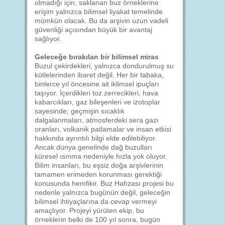
olmadığı için, saklanan buz örneklerine
erişim yalnızca bilimsel liyakat temelinde
mümkün olacak. Bu da arşivin uzun vadeli
güvenliği açısından büyük bir avantaj
sağlıyor.
Geleceğe bırakılan bir bilimsel miras
Buzul çekirdekleri, yalnızca dondurulmuş su
kütlelerinden ibaret değil. Her bir tabaka,
binlerce yıl öncesine ait iklimsel ipuçları
taşıyor. İçerdikleri toz zerrecikleri, hava
kabarcıkları, gaz bileşenleri ve izotoplar
sayesinde; geçmişin sıcaklık
dalgalanmaları, atmosferdeki sera gazı
oranları, volkanik patlamalar ve insan etkisi
hakkında ayrıntılı bilgi elde edilebiliyor.
Ancak dünya genelinde dağ buzulları
küresel ısınma nedeniyle hızla yok oluyor.
Bilim insanları, bu eşsiz doğa arşivlerinin
tamamen erimeden korunması gerektiği
konusunda hemfikir. Buz Hafızası projesi bu
nedenle yalnızca bugünün değil, geleceğin
bilimsel ihtiyaçlarına da cevap vermeyi
amaçlıyor. Projeyi yürüten ekip, bu
örneklerin belki de 100 yıl sonra, bugün