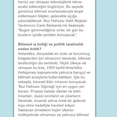
henüz var olmayan teknolojilerle tekrar
analiz edileceğini öngörüyor. Bu sayede
günümüz bilimsel sınırlamalarıyla tespit
edilemeyen bilgiler, gelecekte açığa
çıkarılabilecek. Buz Hafızası Vakfı Başkan
Yardımcısı Carlo Barbante’nin ifadesiyle;
“Bugün göremediğimiz sırlar, bir gün bu
buzların içinde yeniden konuşacak.”
Bilimsel iş birliği ve politik tarafsızlık
neden kritik?
Antarktika, dünyadaki en izole ve korunmuş
bölgelerden biri olmasının ötesinde, bilimsel
tarafsızlığın da sembolü. Hiçbir ülkeye ait
olmayan bu kıta, 1959 tarihli Antarktika
Antlaşması kapsamında yalnızca barışçıl ve
bilimsel amaçlarla kullanılabiliyor. İşte bu
sebeple, küresel iklim mirasını koruyacak
‘Buz Hafızası Sığınağı’ için en uygun yer
burası. Projeye katılan ülkeler ve bilim
insanları, siyasi sınırların ve çıkarların
ötesinde, insanlık adına ortak bir gelecek
inşa etme hedefiyle hareket ediyor.
Saklanan örneklerin hiçbir ülkenin
mülkiyetinde olmaması ve yalnızca bilimsel