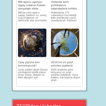
BM raporu uyarıyor:
Hollanda iklim
Yapay zekânın fiziksel
politikalarını
dünyadaki etkisi...
vatandaşlarla birlikte...
BM’nin yeni raporu,
Hollanda’da 175
yapay zekânın su, enerji,
vatandaşın hazırladığı
arazi kullanımı ve
iklim önerilerinin yarısı
elektronik atık üzerindeki
uygulanacak. Katılımcı
ortaya...
demokrasi,...
Uzay çöpünü kim
2026’nın en yeşil
temizleyecek?
şehirleri açıklandı
Uzay çöpleri alçak Dünya
2026 analizine göre
yörüngesini tehdit ediyor.
dünyanın en yeşil
Artan enkaz, iletişim ve
şehirleri belirlendi. Hava
iklim altyapısı için...
kalitesi, kişi başına düşen
yeşil...