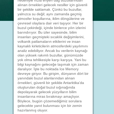
nedeniyle hızla eriyen dağ buzullarından
alınan örnekleri gelecek nesiller için güvenli
bir şekilde saklamak. Çünkü bu buzullar,
yalnızca su değil; aynı zamanda geçmiş
atmosfer koşullarına, iklim döngülerine ve
çevresel olaylara dair veri taşıyor. Her bir
buzul çekirdeği, içinde binlerce yılın izlerini
barındırıyor. Bu izler sayesinde, bilim
insanları geçmişteki sıcaklık değişimlerini,
volkanik patlamaların etkilerini ve insan
kaynaklı kirleticilerin atmosferdeki yayılımını
analiz edebiliyor. Ancak bu verilerin kaynağı
olan yüksek rakımlı buzullar, günümüzde
yok olma tehlikesiyle karşı karşıya. Yani bu
bilgi kaynağını geleceğe taşımak için zaman
daralıyor. İşte bu noktada Ice Memory
devreye giriyor. Bu girişim, dünyanın dört bir
yanındaki buzul alanlarından alınan
örnekleri, güvenli bir şekilde Antarktika’da
oluşturulan doğal buzul sığınağında
depolayarak gelecek yüzyılların bilim
insanlarına miras bırakmayı amaçlıyor.
Böylece, bugün çözemediğimiz sorulara
gelecekte yanıt bulunması için bir zemin
hazırlanmış oluyor.