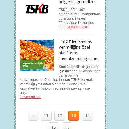
belgesini güncelledi
TSKB, ISO 14001
belgesini yeni standartlara
göre güncelleyen
Türkiye’den ilk kuruluş
oldu
Devamını oku
TSKB’den kaynak
verimliliğine özel
platform:
kaynakverimliligi.com
Sürdürülebilir bir gelecek
için tükenebilir kaynakların
daha verimli
kullanılmasının önemine inanan TSKB, kaynak
verimliliği yatırımları alanındaki deneyimini
kaynakverimliligi.com adresinde paylaşmaya
başladı.
Devamını oku
...
11
12
13
14
15
...