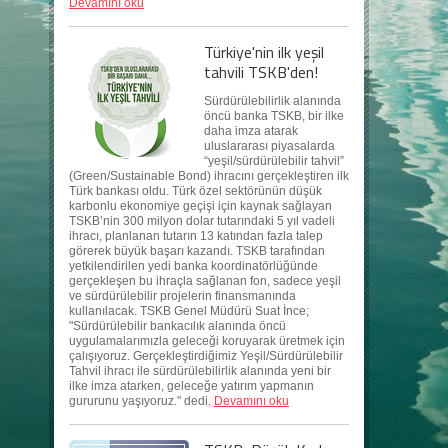
Devamını oku
Türkiye'nin ilk yeşil
tahvili TSKB'den!
Sürdürülebilirlik alanında
öncü banka TSKB, bir ilke
daha imza atarak
uluslararası piyasalarda
“yeşil/sürdürülebilir tahvil”
(Green/Sustainable Bond) ihracını gerçekleştiren ilk
Türk bankası oldu. Türk özel sektörünün düşük
karbonlu ekonomiye geçişi için kaynak sağlayan
TSKB’nin 300 milyon dolar tutarındaki 5 yıl vadeli
ihracı, planlanan tutarın 13 katından fazla talep
görerek büyük başarı kazandı. TSKB tarafından
yetkilendirilen yedi banka koordinatörlüğünde
gerçekleşen bu ihraçla sağlanan fon, sadece yeşil
ve sürdürülebilir projelerin finansmanında
kullanılacak. TSKB Genel Müdürü Suat İnce;
"Sürdürülebilir bankacılık alanında öncü
uygulamalarımızla geleceği koruyarak üretmek için
çalışıyoruz. Gerçekleştirdiğimiz Yeşil/Sürdürülebilir
Tahvil ihracı ile sürdürülebilirlik alanında yeni bir
ilke imza atarken, geleceğe yatırım yapmanın
gururunu yaşıyoruz." dedi.
Devamını oku