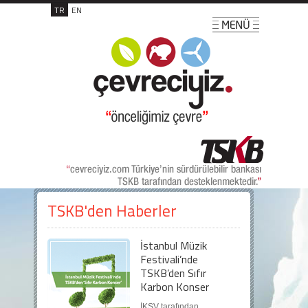
TR
EN
TSKB'den Haberler
İstanbul Müzik
Festivali’nde
TSKB’den Sıfır
Karbon Konser
İKSV tarafından