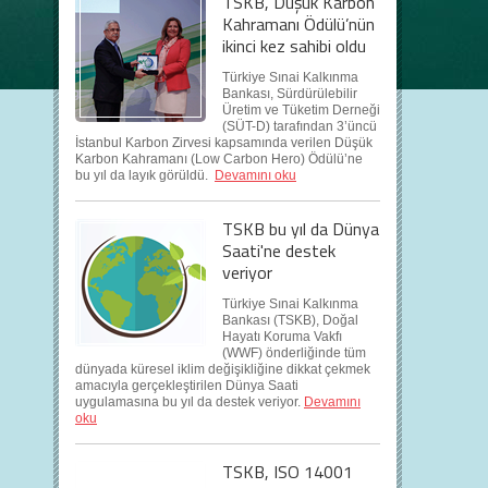
TSKB, Düşük Karbon
Kahramanı Ödülü’nün
ikinci kez sahibi oldu
Türkiye Sınai Kalkınma
Bankası, Sürdürülebilir
Üretim ve Tüketim Derneği
(SÜT-D) tarafından 3’üncü
İstanbul Karbon Zirvesi kapsamında verilen Düşük
Karbon Kahramanı (Low Carbon Hero) Ödülü’ne
bu yıl da layık görüldü.
Devamını oku
TSKB bu yıl da Dünya
Saati'ne destek
veriyor
Türkiye Sınai Kalkınma
Bankası (TSKB), Doğal
Hayatı Koruma Vakfı
(WWF) önderliğinde tüm
dünyada küresel iklim değişikliğine dikkat çekmek
amacıyla gerçekleştirilen Dünya Saati
uygulamasına bu yıl da destek veriyor.
Devamını
oku
TSKB, ISO 14001