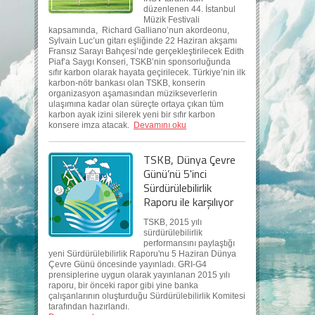
düzenlenen 44. İstanbul
Müzik Festivali
kapsamında, Richard Galliano’nun akordeonu,
Sylvain Luc’un gitarı eşliğinde 22 Haziran akşamı
Fransız Sarayı Bahçesi’nde gerçekleştirilecek Edith
Piaf’a Saygı Konseri, TSKB’nin sponsorluğunda
sıfır karbon olarak hayata geçirilecek. Türkiye’nin ilk
karbon-nötr bankası olan TSKB, konserin
organizasyon aşamasından müzikseverlerin
ulaşımına kadar olan süreçte ortaya çıkan tüm
karbon ayak izini silerek yeni bir sıfır karbon
konsere imza atacak.
Devamını oku
TSKB, Dünya Çevre
Günü’nü 5'inci
Sürdürülebilirlik
Raporu ile karşılıyor
TSKB, 2015 yılı
sürdürülebilirlik
performansını paylaştığı
yeni Sürdürülebilirlik Raporu'nu 5 Haziran Dünya
Çevre Günü öncesinde yayınladı. GRI-G4
prensiplerine uygun olarak yayınlanan 2015 yılı
raporu, bir önceki rapor gibi yine banka
çalışanlarının oluşturduğu Sürdürülebilirlik Komitesi
tarafından hazırlandı.