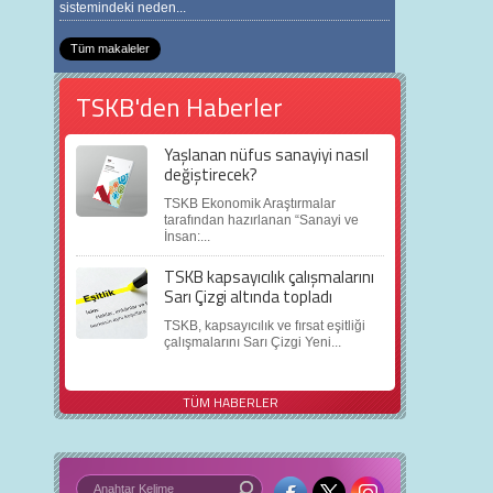
sistemindeki neden...
Tüm makaleler
TSKB'den Haberler
Yaşlanan nüfus sanayiyi nasıl
değiştirecek?
TSKB Ekonomik Araştırmalar
tarafından hazırlanan “Sanayi ve
İnsan:...
TSKB kapsayıcılık çalışmalarını
Sarı Çizgi altında topladı
TSKB, kapsayıcılık ve fırsat eşitliği
çalışmalarını Sarı Çizgi Yeni...
TÜM HABERLER