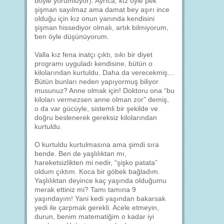
böyle yorumluyor). Ayrıca, kız öyle pek
şişman sayılmaz ama damat bey aşırı ince
olduğu için kız onun yanında kendisini
şişman hissediyor olmalı, artık bilmiyorum,
ben öyle düşünüyorum.
Valla kız fena inatçı çıktı, sıkı bir diyet
programı uyguladı kendisine, bütün o
kilolarından kurtuldu. Daha da verecekmiş…
Bütün bunları neden yapıyormuş biliyor
musunuz? Anne olmak için! Doktoru ona “bu
kiloları vermezsen anne olman zor” demiş,
o da var gücüyle, sistemli bir şekilde ve
doğru beslenerek gereksiz kilolarından
kurtuldu.
O kurtuldu kurtulmasına ama şimdi sıra
bende. Ben de yaşlılıktan mı,
hareketsizlikten mi nedir, “şişko patata”
oldum çıktım. Koca bir göbek bağladım.
Yaşlılıktan deyince kaç yaşında olduğumu
merak ettiniz mi? Tamı tamına 9
yaşındayım! Yani kedi yaşından bakarsak
yedi ile çarpmak gerekli. Acele etmeyin,
durun, benim matematiğim o kadar iyi