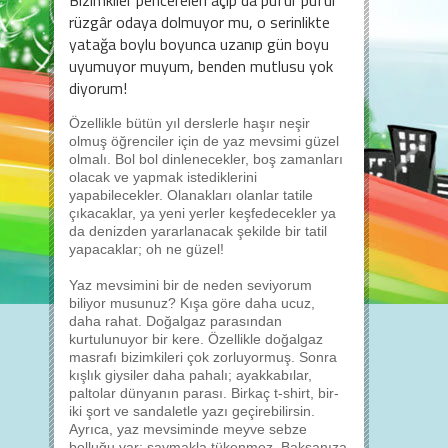
Bizimkiler pencereleri açıp da püfür püfür
rüzgâr odaya dolmuyor mu, o serinlikte
yatağa boylu boyunca uzanıp gün boyu
uyumuyor muyum, benden mutlusu yok
diyorum!
Özellikle bütün yıl derslerle haşır neşir
olmuş öğrenciler için de yaz mevsimi güzel
olmalı. Bol bol dinlenecekler, boş zamanları
olacak ve yapmak istediklerini
yapabilecekler. Olanakları olanlar tatile
çıkacaklar, ya yeni yerler keşfedecekler ya
da denizden yararlanacak şekilde bir tatil
yapacaklar; oh ne güzel!
Yaz mevsimini bir de neden seviyorum
biliyor musunuz? Kışa göre daha ucuz,
daha rahat. Doğalgaz parasından
kurtulunuyor bir kere. Özellikle doğalgaz
masrafı bizimkileri çok zorluyormuş. Sonra
kışlık giysiler daha pahalı; ayakkabılar,
paltolar dünyanın parası. Birkaç t-shirt, bir-
iki şort ve sandaletle yazı geçirebilirsin.
Ayrıca, yaz mevsiminde meyve sebze
bolluğu var; saymakla tükenmez. Baksanıza