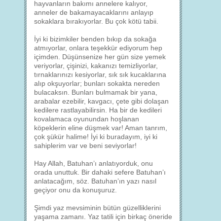
hayvanların bakımı annelere kalıyor,
anneler de bakamayacaklarını anlayıp
sokaklara bırakıyorlar. Bu çok kötü tabii.
İyi ki bizimkiler benden bıkıp da sokağa
atmıyorlar, onlara teşekkür ediyorum hep
içimden. Düşünsenize her gün size yemek
veriyorlar, çişinizi, kakanızı temizliyorlar,
tırnaklarınızı kesiyorlar, sık sık kucaklarına
alıp okşuyorlar; bunları sokakta nereden
bulacaksın. Bunları bulmamak bir yana,
arabalar ezebilir, kavgacı, çete gibi dolaşan
kedilere rastlayabilirsin. Ha bir de kedileri
kovalamaca oyunundan hoşlanan
köpeklerin eline düşmek var! Aman tanrım,
çok şükür halime! İyi ki buradayım, iyi ki
sahiplerim var ve beni seviyorlar!
Hay Allah, Batuhan’ı anlatıyorduk, onu
orada unuttuk. Bir dahaki sefere Batuhan’ı
anlatacağım, söz. Batuhan’ın yazı nasıl
geçiyor onu da konuşuruz.
Şimdi yaz mevsiminin bütün güzelliklerini
yaşama zamanı. Yaz tatili için birkaç öneride