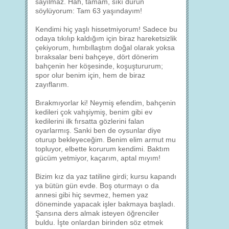
sayılmaz. Hah, tamam, sıkı durun
söylüyorum: Tam 63 yaşındayım!
Kendimi hiç yaşlı hissetmiyorum! Sadece bu
odaya tıkılıp kaldığım için biraz hareketsizlik
çekiyorum, hımbıllaştım doğal olarak yoksa
bıraksalar beni bahçeye, dört dönerim
bahçenin her köşesinde, koşuştururum;
spor olur benim için, hem de biraz
zayıflarım.
Bırakmıyorlar ki! Neymiş efendim, bahçenin
kedileri çok vahşiymiş, benim gibi ev
kedilerini ilk fırsatta gözlerini falan
oyarlarmış. Sanki ben de oysunlar diye
oturup bekleyeceğim. Benim elim armut mu
topluyor, elbette korurum kendimi. Baktım
gücüm yetmiyor, kaçarım, aptal mıyım!
Bizim kız da yaz tatiline girdi; kursu kapandı
ya bütün gün evde. Boş oturmayı o da
annesi gibi hiç sevmez, hemen yaz
döneminde yapacak işler bakmaya başladı.
Şansına ders almak isteyen öğrenciler
buldu. İşte onlardan birinden söz etmek