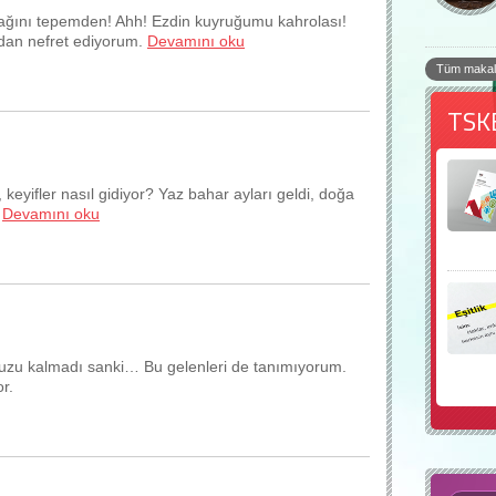
ğını tepemden! Ahh! Ezdin kuyruğumu kahrolası!
rdan nefret ediyorum.
Devamını oku
Tüm makal
TSK
keyifler nasıl gidiyor? Yaz bahar ayları geldi, doğa
.
Devamını oku
ı tuzu kalmadı sanki… Bu gelenleri de tanımıyorum.
r.