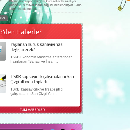
BM’nin son raporuna göre küresel açlık azalıyor.
Ancak 2,69 milyar insan sağlıklı beslenemiyor. Gıda
sistemindeki neden...
eler
B'den Haberler
Yaşlanan nüfus sanayiyi nasıl
değiştirecek?
TSKB Ekonomik Araştırmalar tarafından
hazırlanan “Sanayi ve İnsan:...
TSKB kapsayıcılık çalışmalarını Sarı
Çizgi altında topladı
TSKB, kapsayıcılık ve fırsat eşitliği
çalışmalarını Sarı Çizgi Yeni...
TÜM HABERLER