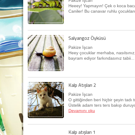
Pakize İşcan
Heeey! Yapmayın! Çek o koca baca
Caniler! Bu canavar ruhlu çocukla
Salyangoz Öyküsü
Pakize İşcan
Heey çocuklar merhaba, nasılsınız, 
bayram ediyor farkındasınız tabii..
Kalp Atışları 2
Pakize İşcan
O gittiğinden beri hiçbir şeyin tad
Üstelik adam ters ters bakıp duruyo
Devamını oku
Kalp atışları 1