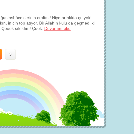
tosböceklerinin cırıltısı! Niye ortalıkta çıt yok!
n, in cin top atıyor. Bir Allahın kulu da geçmedi ki
. Çoook sıkıldım! Çook.
Devamını oku
3