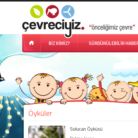
BİZ KİMİZ?
SÜRDÜRÜLEBİLİR HABE
Öyküler
Solucan Öyküsü