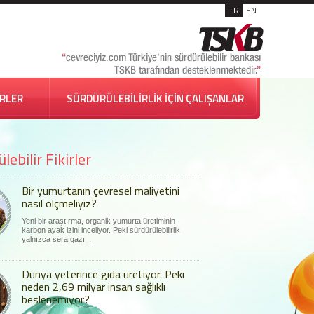
TR
EN
İRLER
SÜRDÜRÜLEBİLİRLİK İÇİN ÇALIŞANLAR
lebilir Fikirler
Bir yumurtanın çevresel maliyetini
nasıl ölçmeliyiz?
Yeni bir araştırma, organik yumurta üretiminin
karbon ayak izini inceliyor. Peki sürdürülebilirlik
yalnızca sera gazı...
Dünya yeterince gıda üretiyor. Peki
neden 2,69 milyar insan sağlıklı
beslenemiyor?