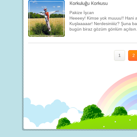
Korkuluğu Korkusu
Pakize İşcan
Heeeey! Kimse yok muuuu!! Hani ağus
Kuşlaaaaar! Nerdesiniiiiz? Şuna bakı
bugün biraz gözüm gönlüm açılsın
1
2