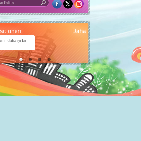
 iyi bir dünya için yapay zekâ
arımıza daha güzel bir dünya bırakabilmek için
jiden nasıl yararlanırız?