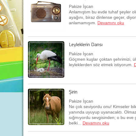
Pakize İşcan
Anlamıştım bu evde tuhaf şeyler ol
ayağını, biraz dinlense geçer, diyo
anlamamışım.
Devamını oku
Leyleklerin Dansı
Pakize İşcan
Göçmen kuşlar çoktan şehrimizi, ül
leyleklerden söz etmek istiyorum.
Şirin
Pakize İşcan
Ne çok seviyordu onu! Kimseler bi
yanında uyuyup uyanacaktı. Olmazdı
sığmıyordu sevgisinden; o bu eve g
belki...
Devamını oku