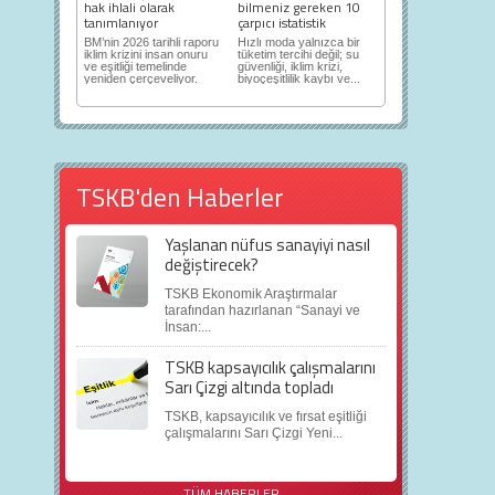
hak ihlali olarak
bilmeniz gereken 10
tanımlanıyor
çarpıcı istatistik
BM’nin 2026 tarihli raporu
Hızlı moda yalnızca bir
iklim krizini insan onuru
tüketim tercihi değil; su
ve eşitliği temelinde
güvenliği, iklim krizi,
yeniden çerçeveliyor.
biyoçeşitlilik kaybı ve...
TSKB'den Haberler
Yaşlanan nüfus sanayiyi nasıl
değiştirecek?
TSKB Ekonomik Araştırmalar
tarafından hazırlanan “Sanayi ve
İnsan:...
TSKB kapsayıcılık çalışmalarını
Sarı Çizgi altında topladı
TSKB, kapsayıcılık ve fırsat eşitliği
çalışmalarını Sarı Çizgi Yeni...
TÜM HABERLER