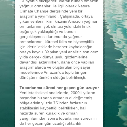
‘Dünyanın Akciğerleri’ olarak bilinen Amazon
yağmur ormanları ile ilgili olarak Nature
Climate Change dergisinde yeni bir
araştırma yayımlandı. Çalışmada, ortaya
çıkan verilerin iklim krizinin Amazon yağmur
ormanlarının yok olması yolundaki kritik
eşiğe çok yaklaşıldığı ve bunun
gerçekleşmesi durumunda yağmur
ormanlarının, küresel iklim ve biyoçeşitlilik
için ‘derin’ etkilerle beraber kaybolacağını
ortaya koydu. Yapılan yeni analizin son otuz
yılda gerçek dünya uydu gözlemlerine
dayandığı aktarılırken, daha önce yapılan
araştırmalarda ve oluşturulan bilgisayar
modellerinde Amazon'da toplu bir geri
dönüşün mümkün olduğu belirtilmişti.
Toparlanma süreci her geçen gün uzuyor
Yeni istatistiksel analizlerde, 2000'li yılların
başından bu yana ormanın el değmemiş
bölgelerinin yüzde 75'inden fazlasının
stabilitesini kaybettiği belirtilirken, hali
hazırda süren kuraklık ve orman
yangınlarından sonra toparlanma sürecinin
de her geçen gün uzadığı aktarıldı.