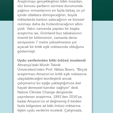
Araştırmayı gerçekleştiren bilim insanları,
söz konusu şartların sürmesi durumunda
yağmur ormanlarının en fazla birkaç on yıl
içinde otlaklara dönüşeceğinin, büyük
miktarlarda karbon salacağının ve küresel
ısınmayı daha da hızlandıracağının altını
çizdi. Yakın zamanda yapılan bir başka
araştırma ise, Grönland buz tabakasının
önemli bir bölümünün, zamanla deniz
seviyesinin 7 metre yükselmesine yol
açacak bir kritik eşik noktasında olduğunu
göstermişti.
Uydu verilerinden bitki örtüsü incelendi
Almanya'daki Münih Teknik
Üniversitesi'nden Prof. Niklas Boers, "Birçok
araştırmacı Amazon’un kritik eşik noktasına
ulaşılabileceğini teorileştirdi ancak
çalışmamız bu eşiğe yaklaştığımıza dair
hayati deneysel kanıtlar sağlıyor" dedi.
Nature Climate Change dergisinde
yayınlanan araştırma, 1991'den 2016'ya
kadar Amazon'un el değmemiş 6 binden
fazla bölgesine ait bitki örtüsü miktarına
ilişkin uydu verilerini inceledi. Çalışmada,