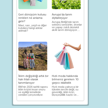
Geri dönüşüm kutusu
Avrupa’da tarım
renkleri ne anlama
dijitalleşiyor
gelir?
Avrupa Birliği’nde tarım
sektörü sensörler, dronlar
Mavi, sarı, yeşil ve diğer
ve yapay zekâ destekli
kutulara hangi atıklar
akıllı tarım dönüşüyor....
atılmalı?
İklim değişikliği artık bir
Hızlı moda hakkında
hak ihlali olarak
bilmeniz gereken 10
tanımlanıyor
çarpıcı istatistik
BM’nin 2026 tarihli raporu
Hızlı moda yalnızca bir
iklim krizini insan onuru
tüketim tercihi değil; su
ve eşitliği temelinde
güvenliği, iklim krizi,
yeniden çerçeveliyor.
biyoçeşitlilik kaybı ve...