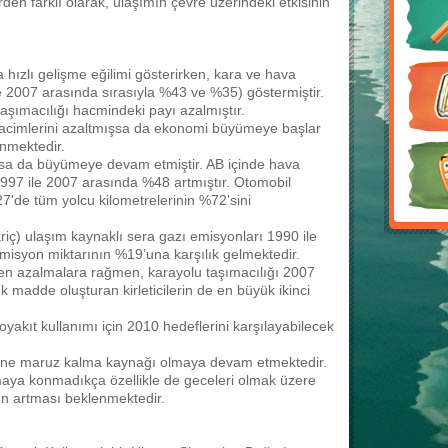
den farklı olarak, ulaşımın çevre üzerindeki etkisinin
hızlı gelişme eğilimi gösterirken, kara ve hava
e 2007 arasında sırasıyla %43 ve %35) göstermiştir.
aşımacılığı hacmindeki payı azalmıştır.
hacimlerini azaltmışsa da ekonomi büyümeye başlar
nmektedir.
lsa da büyümeye devam etmiştir. AB içinde hava
997 ile 2007 arasında %48 artmıştır. Otomobil
'de tüm yolcu kilometrelerinin %72'sini
riç) ulaşım kaynaklı sera gazı emisyonları 1990 ile
misyon miktarının %19’una karşılık gelmektedir.
len azalmalara rağmen, karayolu taşımacılığı 2007
 madde oluşturan kirleticilerin de en büyük ikinci
yakıt kullanımı için 2010 hedeflerini karşılayabilecek
üsüne maruz kalma kaynağı olmaya devam etmektedir.
ulamaya konmadıkça özellikle de geceleri olmak üzere
nın artması beklenmektedir.