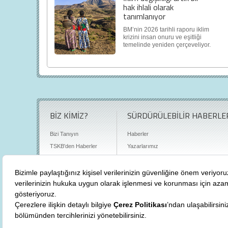
hak ihlali olarak
tanımlanıyor
BM’nin 2026 tarihli raporu iklim
krizini insan onuru ve eşitliği
temelinde yeniden çerçeveliyor.
BİZ KİMİZ?
SÜRDÜRÜLEBİLİR HABERLE
Bizi Tanıyın
Haberler
TSKB'den Haberler
Yazarlarımız
Sıkça Sorulan Sorular
Röportajlar
Basın Odası
Sürdürülebilirlik Kütüphanesi
Bize Ulaşın
Karbon Sayacı
Politikalarımız