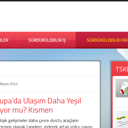
RLER
SÜRDÜRÜLEBİLİR İŞ
SÜRDÜRÜLEBİLİR FİK
TSK
6 Mayıs 2010
upa’da Ulaşım Daha Yeşil
yor mu? Kısmen
ojik gelişmeler daha çevre dostu araçların
mesine olanak tanırken, giderek artan yolcu sayısı