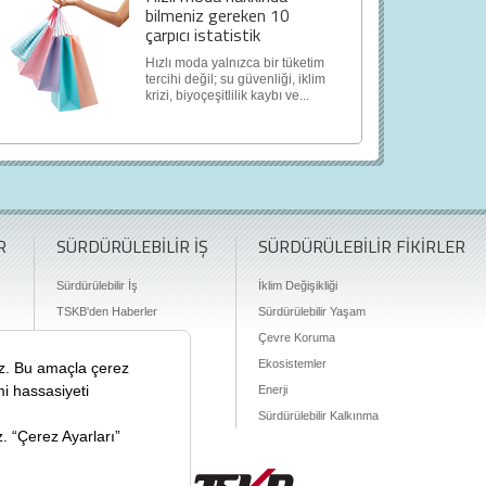
bilmeniz gereken 10
çarpıcı istatistik
Hızlı moda yalnızca bir tüketim
tercihi değil; su güvenliği, iklim
krizi, biyoçeşitlilik kaybı ve...
R
SÜRDÜRÜLEBİLİR İŞ
SÜRDÜRÜLEBİLİR FİKİRLER
Sürdürülebilir İş
İklim Değişikliği
TSKB'den Haberler
Sürdürülebilir Yaşam
Finansman Olanakları
Çevre Koruma
Ekosistemler
Enerji
Sürdürülebilir Kalkınma