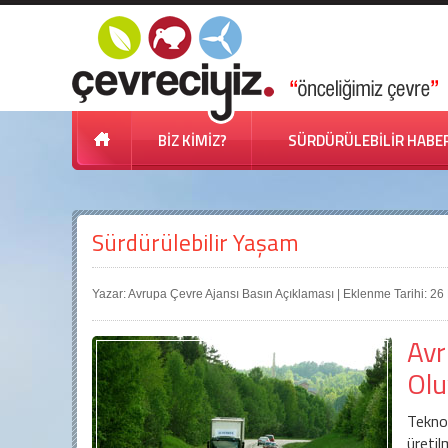
BİZ KİMİZ?
SÜRDÜRÜLEBİLİR HABE
Sürdürülebilir Yaşam
Yazar: Avrupa Çevre Ajansı Basın Açıklaması | Eklenme Tarihi: 2
Avr
Olu
Teknol
üretil