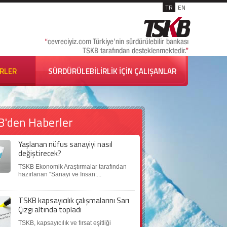
TR
EN
İRLER
SÜRDÜRÜLEBİLİRLİK İÇİN ÇALIŞANLAR
B'den Haberler
Yaşlanan nüfus sanayiyi nasıl
değiştirecek?
TSKB Ekonomik Araştırmalar tarafından
hazırlanan “Sanayi ve İnsan:...
TSKB kapsayıcılık çalışmalarını Sarı
Çizgi altında topladı
TSKB, kapsayıcılık ve fırsat eşitliği