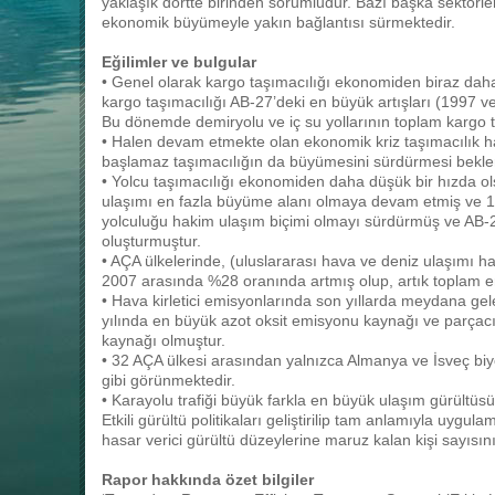
yaklaşık dörtte birinden sorumludur. Bazı başka sektörler
ekonomik büyümeyle yakın bağlantısı sürmektedir.
Eğilimler ve bulgular
• Genel olarak kargo taşımacılığı ekonomiden biraz daha 
kargo taşımacılığı AB-27’deki en büyük artışları (1997 v
Bu dönemde demiryolu ve iç su yollarının toplam kargo t
• Halen devam etmekte olan ekonomik kriz taşımacılık 
başlamaz taşımacılığın da büyümesini sürdürmesi bekle
• Yolcu taşımacılığı ekonomiden daha düşük bir hızda o
ulaşımı en fazla büyüme alanı olmaya devam etmiş ve 1
yolculuğu hakim ulaşım biçimi olmayı sürdürmüş ve AB-27
oluşturmuştur.
• AÇA ülkelerinde, (uluslararası hava ve deniz ulaşımı ha
2007 arasında %28 oranında artmış olup, artık toplam e
• Hava kirletici emisyonlarında son yıllarda meydana ge
yılında en büyük azot oksit emisyonu kaynağı ve parçacık
kaynağı olmuştur.
• 32 AÇA ülkesi arasından yalnızca Almanya ve İsveç biyo
gibi görünmektedir.
• Karayolu trafiği büyük farkla en büyük ulaşım gürült
Etkili gürültü politikaları geliştirilip tam anlamıyla uyg
hasar verici gürültü düzeylerine maruz kalan kişi sayısı
Rapor hakkında özet bilgiler