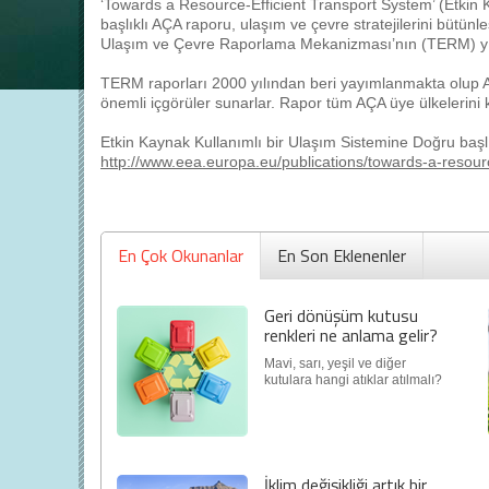
‘Towards a Resource-Efficient Transport System’ (Etkin 
başlıklı AÇA raporu, ulaşım ve çevre stratejilerini bütünle
Ulaşım ve Çevre Raporlama Mekanizması’nın (TERM) yıll
TERM raporları 2000 yılından beri yayımlanmakta olup AB 
önemli içgörüler sunarlar. Rapor tüm AÇA üye ülkelerin
Etkin Kaynak Kullanımlı bir Ulaşım Sistemine Doğru başlı
http://www.eea.europa.eu/publications/towards-a-resourc
En Çok Okunanlar
En Son Eklenenler
Geri dönüşüm kutusu
renkleri ne anlama gelir?
Mavi, sarı, yeşil ve diğer
kutulara hangi atıklar atılmalı?
İklim değişikliği artık bir