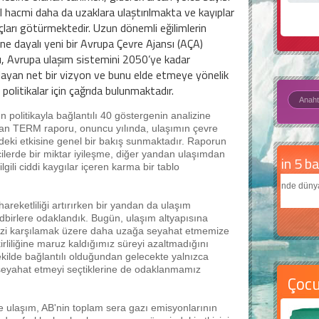
 hacmi daha da uzaklara ulaştırılmakta ve kayıplar
ları götürmektedir. Uzun dönemli eğilimlerin
ine dayalı yeni bir Avrupa Çevre Ajansı (AÇA)
u, Avrupa ulaşım sistemini 2050’ye kadar
ayan net bir vizyon ve bunu elde etmeye yönelik
ı politikalar için çağrıda bulunmaktadır.
n politikayla bağlantılı 40 göstergenin analizine
n TERM raporu, onuncu yılında, ulaşımın çevre
deki etkisine genel bir bakış sunmaktadır. Raporun
cilerde bir miktar iyileşme, diğer yandan ulaşımdan
Daha
gili ciddi kaygılar içeren karma bir tablo
Çocukl
teknolo
reketliliği artırırken bir yandan da ulaşım
birlere odaklandık. Bugün, ulaşım altyapısına
imizi karşılamak üzere daha uzağa seyahat etmemize
kirliliğine maruz kaldığımız süreyi azaltmadığını
ekilde bağlantılı olduğundan gelecekte yalnızca
seyahat etmeyi seçtiklerine de odaklanmamız
Çoc
e ulaşım, AB'nin toplam sera gazı emisyonlarının