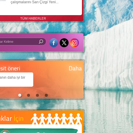
çalışmalarını Sarı Çizgi Yeni...
TÜM HABERLER
 iyi bir dünya için yapay zekâ
arımıza daha güzel bir dünya bırakabilmek için
jiden nasıl yararlanırız?
uklar
İçin