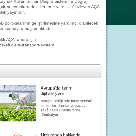
Kaynak Kullanımlı bir Ulaşım Sistemine Doğru)
ştirme çabalarındaki ilerleme ve etkililiği izleyen AÇA
ık yayınıdır.
politikalarının geliştirilmesine yardımcı olabilecek
i kapsamayı amaçlamaktadır.
klı AÇA raporu için:
e-efficient-transport-system
Avrupa’da tarım
dijitalleşiyor
Avrupa Birliği’nde tarım sektörü
sensörler, dronlar ve yapay
zekâ destekli akıllı tarım
dönüşüyor....
Hızlı moda hakkında