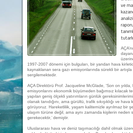
ve mal
kazanç
analiz
rapor
tanıml
tutarl
AÇA’nı
dayana
üzerin
1997-2007 dönemi için bulguları, bir yandan hava kirleti
kaynaklanan sera gazı emisyonlarında sürekli bir artışla il
sergilemektedir.
AÇA Direktörü Prof. Jacqueline McGlade, ‘Son on yılda, ha
emisyonlarını ekonomik büyümeden bağımsız kılacak ted
yapılan geniş ölçekli yatırımların günlük gereksinimler
olanak tanıdığını, ama gürültü, trafik sıkışıklığı ve hava 
görüyoruz. Hareketlilik, yaşam kalitemizle ayrılmaz bir ş
ulaşım türüne değil, ama aynı zamanda kişilerin neden 
gerekecektir,’ demiştir.
Uluslararası hava ve deniz taşımacılığı dahil olmak üzer